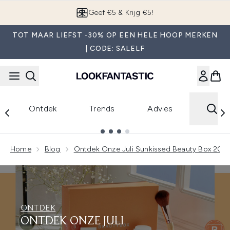
Overslaan naar de hoofdinhou
Geef €5 & Krijg €5!
TOT MAAR LIEFST -30% OP EEN HELE HOOP MERKEN
| CODE: SALELF
Ontdek
Trends
Advies
Showing slide 1
Home
Blog
Ontdek Onze Juli Sunkissed Beauty Box 202
ONTDEK
ONTDEK ONZE JULI