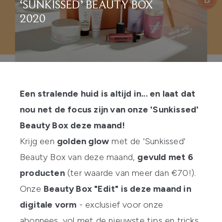
‘SUNKISSED’ BEAUTY BOX
2020
Een stralende huid is altijd in... en laat dat
nou net de focus zijn van onze 'Sunkissed'
Beauty Box deze maand!
Krijg een
golden glow
met de 'Sunkissed'
Beauty Box van deze maand,
gevuld met 6
producten
(ter waarde van meer dan €70!).
Onze
Beauty Box "Edit" is deze maand in
digitale vorm
- exclusief voor onze
abonnees, vol met de nieuwste tips en tricks