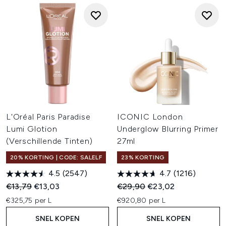
L'Oréal Paris Paradise
ICONIC London
Lumi Glotion
Underglow Blurring Primer
(Verschillende Tinten)
27ml
20% KORTING | CODE: SALELF
23% KORTING
4.5
(2547)
4.7
(1216)
Recommended Retail Price:
Huidige prijs:
Recommended Retail Price:
Huidige prijs:
€13,79
€13,03
€29,90
€23,02
€325,75 per L
€920,80 per L
SNEL KOPEN
SNEL KOPEN