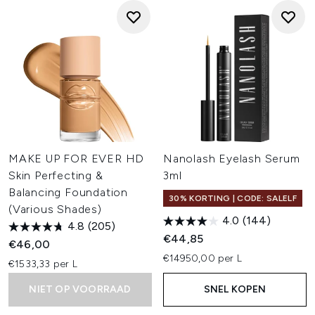
MAKE UP FOR EVER HD
Nanolash Eyelash Serum
Skin Perfecting &
3ml
Balancing Foundation
30% KORTING | CODE: SALELF
(Various Shades)
4.0
(144)
4.8
(205)
€44,85
€46,00
€14950,00 per L
€1533,33 per L
NIET OP VOORRAAD
SNEL KOPEN