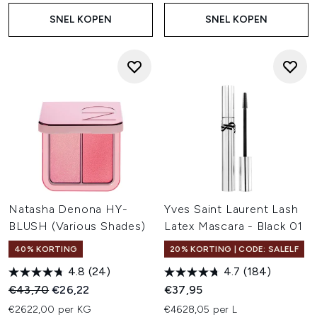
SNEL KOPEN
SNEL KOPEN
Natasha Denona HY-
Yves Saint Laurent Lash
BLUSH (Various Shades)
Latex Mascara - Black 01
40% KORTING
20% KORTING | CODE: SALELF
4.8
(24)
4.7
(184)
Recommended Retail Price:
Huidige prijs:
€43,70
€26,22
€37,95
€2622,00 per KG
€4628,05 per L