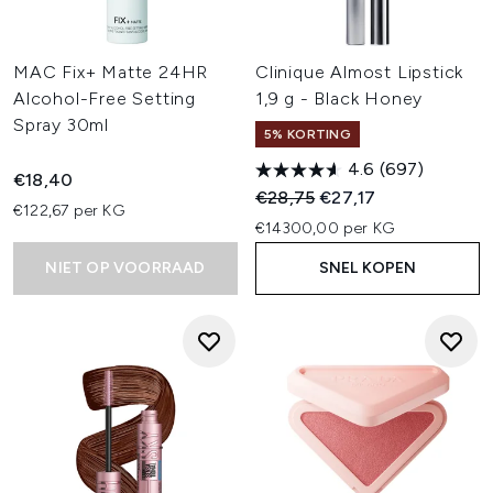
MAC Fix+ Matte 24HR
Clinique Almost Lipstick
Alcohol-Free Setting
1,9 g - Black Honey
Spray 30ml
5% KORTING
4.6
(697)
€18,40
Recommended Retail Price:
Huidige prijs:
€28,75
€27,17
€122,67 per KG
€14300,00 per KG
NIET OP VOORRAAD
SNEL KOPEN