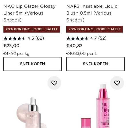
MAC Lip Glazer Glossy
NARS Insatiable Liquid
Liner 5ml (Various
Blush 8.5ml (Various
Shades)
Shades)
20% KORTING | CODE: SALELF
20% KORTING | CODE: SALELF
4.5
(62)
4.7
(52)
€23,00
€40,83
€47,92 per kg
€4083,00 per L
SNEL KOPEN
SNEL KOPEN