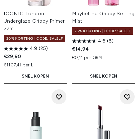
ICONIC London
Maybelline Grippy Setting
Underglaze Grippy Primer
Mist
27ml
25% KORTING | CODE: SALELF
20% KORTING | CODE: SALELF
4.6
(8)
4.9
(25)
€14,94
€29,90
€0,11 per GRM
€1107,41 per L
SNEL KOPEN
SNEL KOPEN