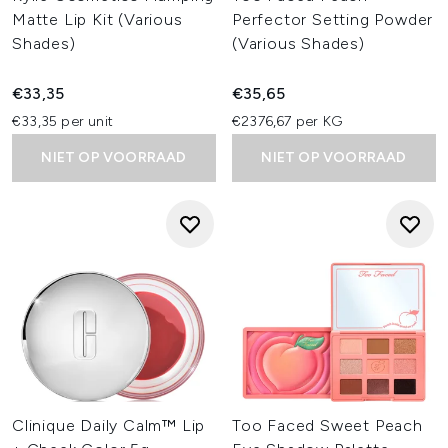
Matte Lip Kit (Various
Perfector Setting Powder
Shades)
(Various Shades)
€33,35
€35,65
€33,35 per unit
€2376,67 per KG
NIET OP VOORRAAD
NIET OP VOORRAAD
Clinique Daily Calm™ Lip
Too Faced Sweet Peach