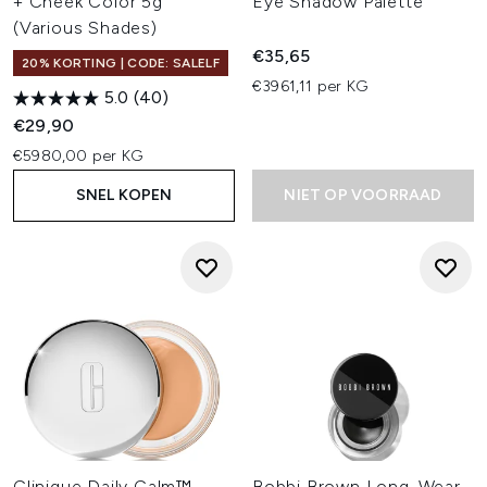
+ Cheek Color 5g
Eye Shadow Palette
(Various Shades)
€35,65
20% KORTING | CODE: SALELF
€3961,11 per KG
5.0
(40)
€29,90
€5980,00 per KG
SNEL KOPEN
NIET OP VOORRAAD
Clinique Daily Calm™
Bobbi Brown Long-Wear