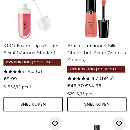
KIKO Milano Lip Volume
Armani Luminous Silk
6.5ml (Various Shades)
Cheek Tint Shine (Various
Shades)
25% KORTING | CODE: SALELF
20% KORTING | CODE: SALELF
4.3
(6)
4.7
(1945)
€9,99
Recommended Retail Price:
Huidige prijs:
€43,70
€34,96
€1536,92 per L
€2913,33 per L
SNEL KOPEN
SNEL KOPEN