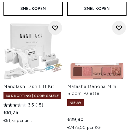
SNEL KOPEN
SNEL KOPEN
Nanolash Lash Lift Kit
Natasha Denona Mini
Bloom Palette
30% KORTING | CODE: SALELF
NIEUW
3.5
(15)
€51,75
€29,90
€51,75 per unit
€7475,00 per KG