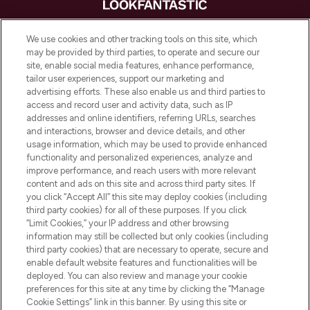
LOOKFANTASTIC is de ultieme online
We use cookies and other tracking tools on this site, which
beautybestemming van Europa, met de
may be provided by third parties, to operate and secure our
beste huidverzorging, haarproducten en
site, enable social media features, enhance performance,
make-up van meer dan 200 topmerken.
tailor user experiences, support our marketing and
Shop online of via de app, met gratis
advertising efforts. These also enable us and third parties to
verzending vanaf €40.
access and record user and activity data, such as IP
addresses and online identifiers, referring URLs, searches
and interactions, browser and device details, and other
Cookie-toestemming
usage information, which may be used to provide enhanced
Do Not Sell or Share My Personal
functionality and personalized experiences, analyze and
Information
improve performance, and reach users with more relevant
content and ads on this site and across third party sites. If
you click “Accept All” this site may deploy cookies (including
HELP & INFORMATIE
third party cookies) for all of these purposes. If you click
“Limit Cookies,” your IP address and other browsing
information may still be collected but only cookies (including
BEDRIJFSINFORMATIE
third party cookies) that are necessary to operate, secure and
enable default website features and functionalities will be
deployed. You can also review and manage your cookie
OVER LOOKFANTASTIC
preferences for this site at any time by clicking the “Manage
Cookie Settings” link in this banner. By using this site or