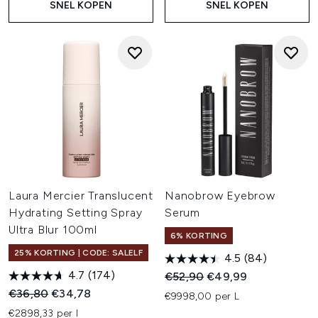
SNEL KOPEN
SNEL KOPEN
Laura Mercier Translucent
Nanobrow Eyebrow
Hydrating Setting Spray
Serum
Ultra Blur 100ml
6% KORTING
25% KORTING | CODE: SALELF
4.5
(84)
4.7
(174)
Recommended Retail Price:
Huidige prijs:
€52,90
€49,99
Recommended Retail Price:
Huidige prijs:
€36,80
€34,78
€9998,00 per L
€2898,33 per l