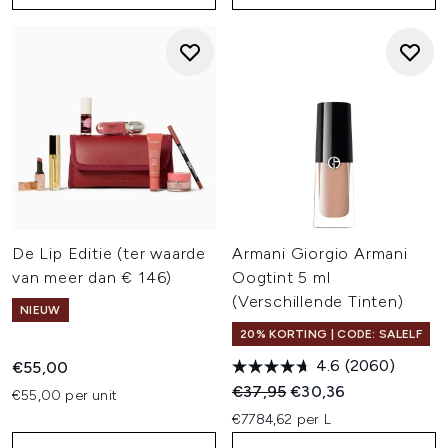
De Lip Editie (ter waarde
Armani Giorgio Armani
van meer dan € 146)
Oogtint 5 ml
(Verschillende Tinten)
NIEUW
20% KORTING | CODE: SALELF
4.6
(2060)
€55,00
Recommended Retail Price:
Huidige prijs:
€37,95
€30,36
€55,00 per unit
€7784,62 per L