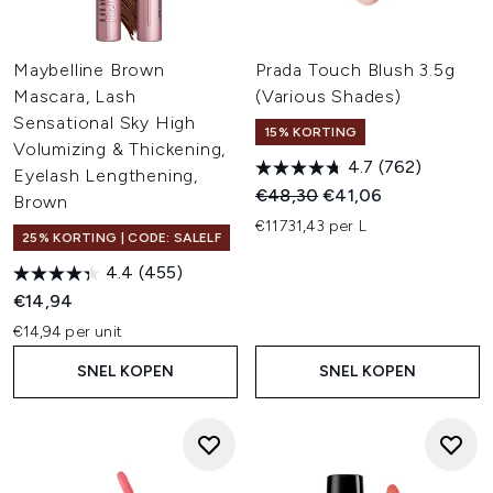
Maybelline Brown
Prada Touch Blush 3.5g
Mascara, Lash
(Various Shades)
Sensational Sky High
15% KORTING
Volumizing & Thickening,
4.7
(762)
Eyelash Lengthening,
Recommended Retail Price:
Huidige prijs:
€48,30
€41,06
Brown
€11731,43 per L
25% KORTING | CODE: SALELF
4.4
(455)
€14,94
€14,94 per unit
SNEL KOPEN
SNEL KOPEN