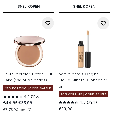
SNEL KOPEN
SNEL KOPEN
Laura Mercier Tinted Blur
bareMinerals Original
Balm (Various Shades)
Liquid Mineral Concealer
6ml
25% KORTING | CODE: SALELF
20% KORTING | CODE: SALELF
4.1
(115)
4.3
(724)
Recommended Retail Price:
Huidige prijs:
€44,85
€35,88
€29,90
€7176,00 per KG