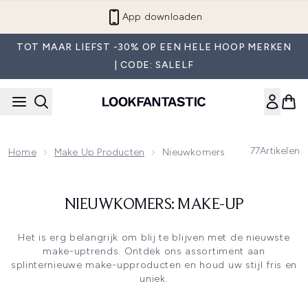
Overslaan naar de hoofdinhou
App downloaden
TOT MAAR LIEFST -30% OP EEN HELE HOOP MERKEN
| CODE: SALELF
77
Artikelen
Home
Make Up Producten
Nieuwkomers: Make-Up
NIEUWKOMERS: MAKE-UP
Het is erg belangrijk om blij te blijven met de nieuwste
make-uptrends. Ontdek ons assortiment aan
splinternieuwe make-upproducten en houd uw stijl fris en
uniek.