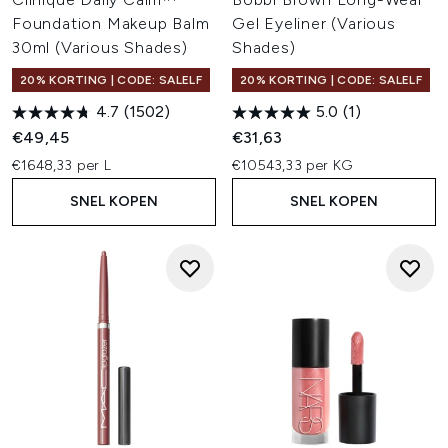
Foundation Makeup Balm
Gel Eyeliner (Various
30ml (Various Shades)
Shades)
20% KORTING | CODE: SALELF
20% KORTING | CODE: SALELF
4.7
(1502)
5.0
(1)
€49,45
€31,63
€1648,33 per L
€10543,33 per KG
SNEL KOPEN
SNEL KOPEN