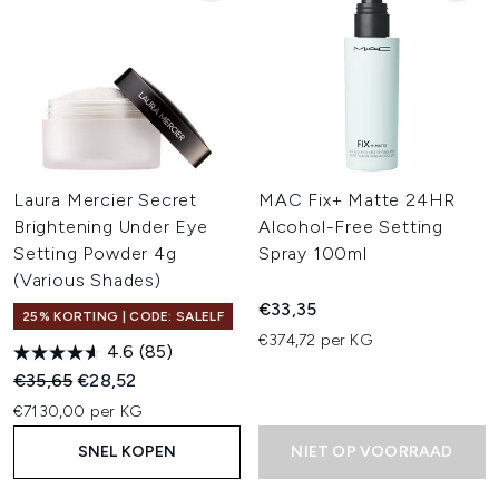
Laura Mercier Secret
MAC Fix+ Matte 24HR
Brightening Under Eye
Alcohol-Free Setting
Setting Powder 4g
Spray 100ml
(Various Shades)
€33,35
25% KORTING | CODE: SALELF
€374,72 per KG
4.6
(85)
Recommended Retail Price:
Huidige prijs:
€35,65
€28,52
€7130,00 per KG
SNEL KOPEN
NIET OP VOORRAAD