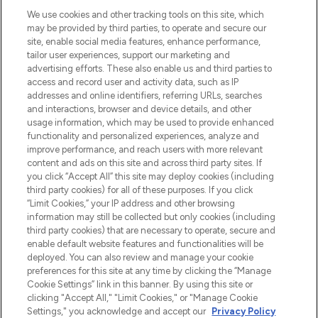
LOOKFANTASTIC is de ultieme online
We use cookies and other tracking tools on this site, which
beautybestemming van Europa, met de
may be provided by third parties, to operate and secure our
beste huidverzorging, haarproducten en
site, enable social media features, enhance performance,
make-up van meer dan 200 topmerken.
tailor user experiences, support our marketing and
Shop online of via de app, met gratis
advertising efforts. These also enable us and third parties to
verzending vanaf €40.
access and record user and activity data, such as IP
addresses and online identifiers, referring URLs, searches
and interactions, browser and device details, and other
Cookie-toestemming
usage information, which may be used to provide enhanced
Do Not Sell or Share My Personal
functionality and personalized experiences, analyze and
Information
improve performance, and reach users with more relevant
content and ads on this site and across third party sites. If
you click “Accept All” this site may deploy cookies (including
HELP & INFORMATIE
third party cookies) for all of these purposes. If you click
“Limit Cookies,” your IP address and other browsing
information may still be collected but only cookies (including
BEDRIJFSINFORMATIE
third party cookies) that are necessary to operate, secure and
enable default website features and functionalities will be
deployed. You can also review and manage your cookie
OVER LOOKFANTASTIC
preferences for this site at any time by clicking the “Manage
Cookie Settings” link in this banner. By using this site or
clicking "Accept All," "Limit Cookies," or "Manage Cookie
Settings," you acknowledge and accept our
Privacy Policy