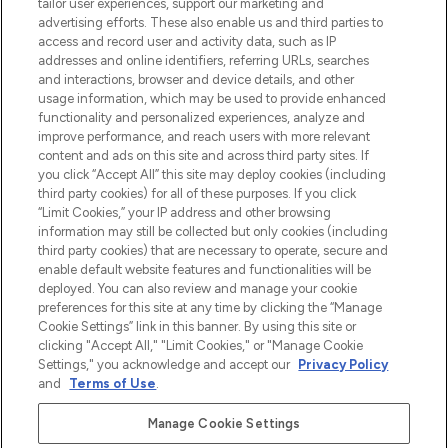
make-up van meer dan 200 topmerken.
tailor user experiences, support our marketing and
Shop online of via de app, met gratis
advertising efforts. These also enable us and third parties to
verzending vanaf €40.
access and record user and activity data, such as IP
addresses and online identifiers, referring URLs, searches
and interactions, browser and device details, and other
Cookie-toestemming
usage information, which may be used to provide enhanced
Do Not Sell or Share My Personal
functionality and personalized experiences, analyze and
Information
improve performance, and reach users with more relevant
content and ads on this site and across third party sites. If
you click “Accept All” this site may deploy cookies (including
HELP & INFORMATIE
third party cookies) for all of these purposes. If you click
“Limit Cookies,” your IP address and other browsing
information may still be collected but only cookies (including
BEDRIJFSINFORMATIE
third party cookies) that are necessary to operate, secure and
enable default website features and functionalities will be
deployed. You can also review and manage your cookie
OVER LOOKFANTASTIC
preferences for this site at any time by clicking the “Manage
Cookie Settings” link in this banner. By using this site or
clicking "Accept All," "Limit Cookies," or "Manage Cookie
Settings," you acknowledge and accept our
Privacy Policy
and
Terms of Use
.
Betaal veilig met
Manage Cookie Settings