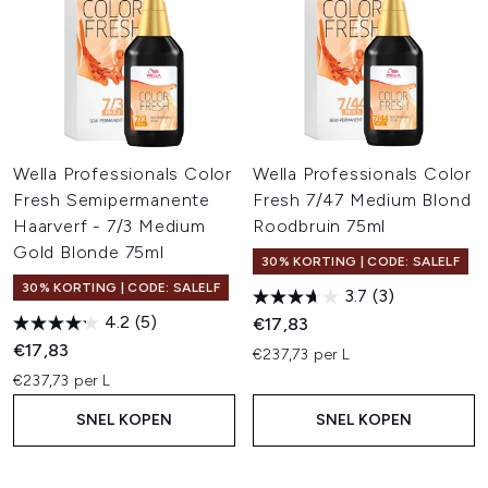
Wella Professionals Color
Wella Professionals Color
Fresh Semipermanente
Fresh 7/47 Medium Blond
Haarverf - 7/3 Medium
Roodbruin 75ml
Gold Blonde 75ml
30% KORTING | CODE: SALELF
30% KORTING | CODE: SALELF
3.7
(3)
4.2
(5)
€17,83
€17,83
€237,73 per L
€237,73 per L
SNEL KOPEN
SNEL KOPEN