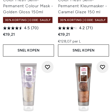
Permanent Colour Mask -
Permanent Kleurmasker -
Golden Gloss 150ml
Caramel Glaze 150 ml
30% KORTING | CODE: SALELF
30% KORTING | CODE: SALELF
4.5
(70)
4.2
(71)
€19,21
€19,21
€128,07 per L
SNEL KOPEN
SNEL KOPEN