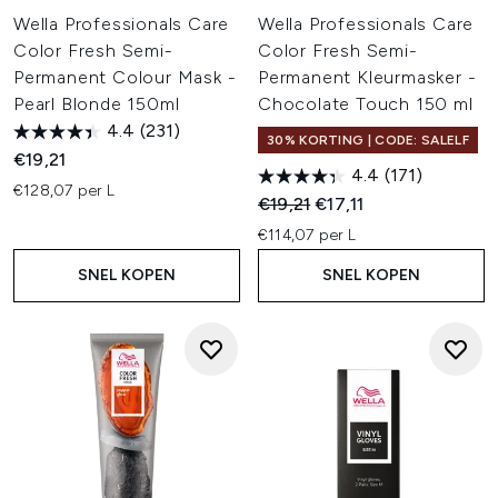
Wella Professionals Care
Wella Professionals Care
Color Fresh Semi-
Color Fresh Semi-
Permanent Colour Mask -
Permanent Kleurmasker -
Pearl Blonde 150ml
Chocolate Touch 150 ml
4.4
(231)
30% KORTING | CODE: SALELF
€19,21
4.4
(171)
€128,07 per L
Recommended Retail Price:
Huidige prijs:
€19,21
€17,11
€114,07 per L
SNEL KOPEN
SNEL KOPEN