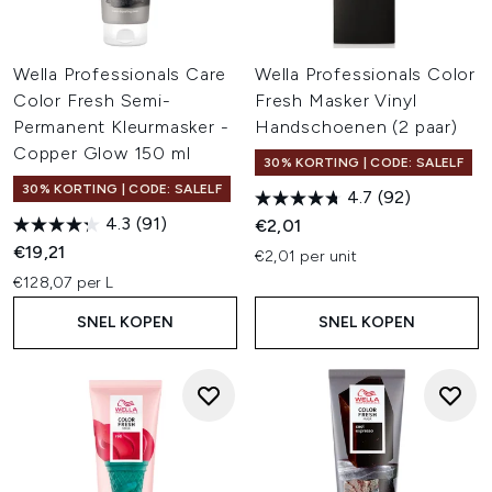
Wella Professionals Care
Wella Professionals Color
Color Fresh Semi-
Fresh Masker Vinyl
Permanent Kleurmasker -
Handschoenen (2 paar)
Copper Glow 150 ml
30% KORTING | CODE: SALELF
30% KORTING | CODE: SALELF
4.7
(92)
4.3
(91)
€2,01
€19,21
€2,01 per unit
€128,07 per L
SNEL KOPEN
SNEL KOPEN