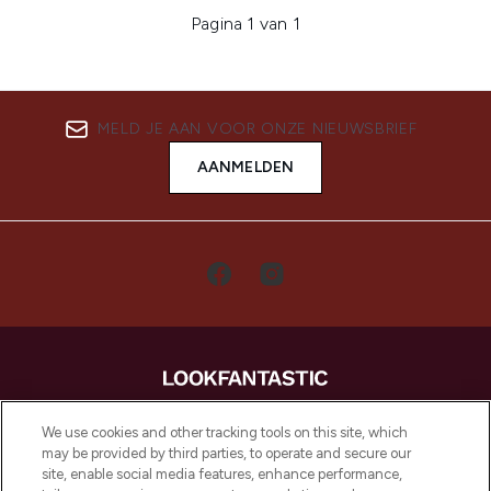
Pagina 1 van 1
MELD JE AAN VOOR ONZE NIEUWSBRIEF
AANMELDEN
LOOKFANTASTIC is de ultieme online
We use cookies and other tracking tools on this site, which
beautybestemming van Europa, met de
may be provided by third parties, to operate and secure our
beste huidverzorging, haarproducten en
site, enable social media features, enhance performance,