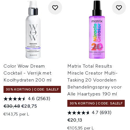
Color Wow Dream
Matrix Total Results
Cocktail - Verrijk met
Miracle Creator Multi-
Koolhydraten 200 ml
Tasking 20 Voordelen
Behandelingsspray voor
30% KORTING | CODE: SALELF
Alle Haartypes 190 ml
4.6
(2563)
30% KORTING | CODE: SALELF
Recommended Retail Price:
Huidige prijs:
€30,48
€28,75
4.7
(693)
€143,75 per L
€20,13
€105,95 per L