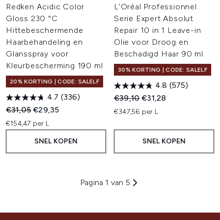
Redken Acidic Color
L’Oréal Professionnel
Gloss 230 °C
Serie Expert Absolut
Hittebeschermende
Repair 10 in 1 Leave-in
Haarbehandeling en
Olie voor Droog en
Glansspray voor
Beschadigd Haar 90 ml
Kleurbescherming 190 ml
30% KORTING | CODE: SALELF
20% KORTING | CODE: SALELF
4.8
(575)
4.7
(336)
Recommended Retail Price:
Huidige prijs:
€39,10
€31,28
Recommended Retail Price:
Huidige prijs:
€31,05
€29,35
€347,56 per L
€154,47 per L
SNEL KOPEN
SNEL KOPEN
Pagina 1 van 5