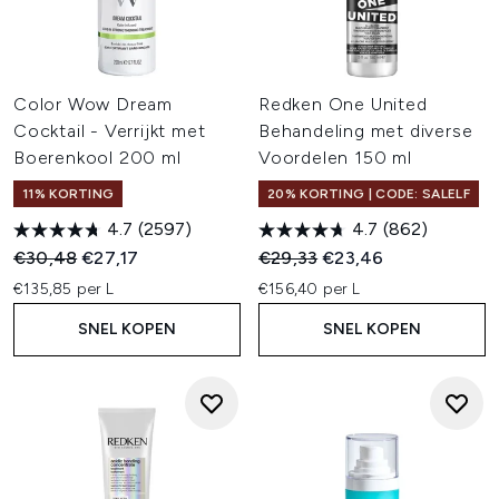
Color Wow Dream
Redken One United
Cocktail - Verrijkt met
Behandeling met diverse
Boerenkool 200 ml
Voordelen 150 ml
11% KORTING
20% KORTING | CODE: SALELF
4.7
(2597)
4.7
(862)
Recommended Retail Price:
Huidige prijs:
Recommended Retail Price:
Huidige prijs:
€30,48
€27,17
€29,33
€23,46
€135,85 per L
€156,40 per L
SNEL KOPEN
SNEL KOPEN