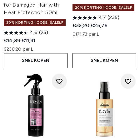
for Damaged Hair with
20% KORTING | CODE: SALELF
Heat Protection 50ml
4.7
(235)
20% KORTING | CODE: SALELF
Recommended Retail Price:
Huidige prijs:
€32,20
€25,76
4.6
(25)
€171,73 per L
Recommended Retail Price:
Huidige prijs:
€14,89
€11,91
€238,20 per L
SNEL KOPEN
SNEL KOPEN