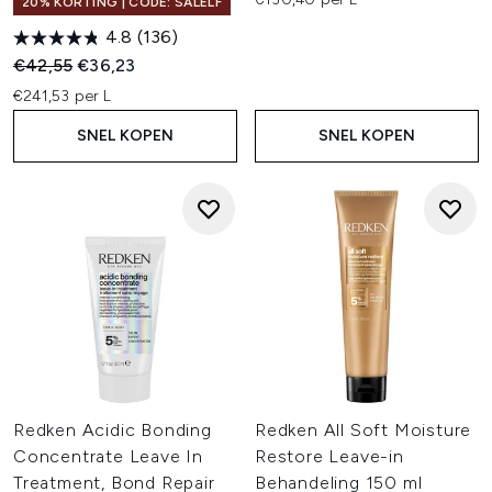
20% KORTING | CODE: SALELF
4.8
(136)
Recommended Retail Price:
Huidige prijs:
€42,55
€36,23
€241,53 per L
SNEL KOPEN
SNEL KOPEN
Redken Acidic Bonding
Redken All Soft Moisture
Concentrate Leave In
Restore Leave-in
Treatment, Bond Repair
Behandeling 150 ml