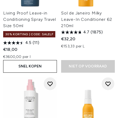
Living Proof Leave-in
Sol de Janeiro Milky
Conditioning Spray Travel
Leave-In Conditioner 62
Size 50ml
210ml
4.7
(1875)
30% KORTING | CODE: SALELF
€32,20
4.5
(11)
€153,33 per L
€18,00
€3600,00 per l
SNEL KOPEN
NIET OP VOORRAAD