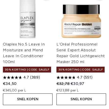
Olaplex No.5 Leave In
L'Oréal Professionnel
Moisturize and Mend
Serié Expert Absolut
Leave In Conditioner
Repair Gold Lichtgewicht
100ml
Masker 250 ml
30% KORTING | CODE: SALELF
30% KORTING | CODE: SALELF
4.7
(389)
4.7
(551)
Recommended Retail Price:
Huidige prijs:
€34,50
€32,78
€30,97
€345,00 per L
€123,88 per L
SNEL KOPEN
SNEL KOPEN