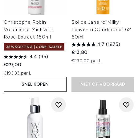
Christophe Robin
Sol de Janeiro Milky
Volumising Mist with
Leave-In Conditioner 62
Rose Extract 150ml
60ml
4.7
(1875)
35% KORTING | CODE: SALELF
€13,80
4.4
(95)
€230,00 per L
€29,00
€193,33 per L
SNEL KOPEN
NIET OP VOORRAAD