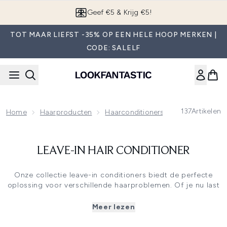
Overslaan naar de hoofdinhou
Geef €5 & Krijg €5!
TOT MAAR LIEFST -35% OP EEN HELE HOOP MERKEN |
CODE: SALELF
137
Artikelen
Home
Haarproducten
Haarconditioners
Leave-In Hair 
LEAVE-IN HAIR CONDITIONER
Onze collectie leave-in conditioners biedt de perfecte
oplossing voor verschillende haarproblemen. Of je nu last
hebt van droog, broos of door kleuring beschadigd haar,
wij hebben de juiste producten om je haar nieuw leven in
Meer lezen
te blazen. Laat je inspireren door ons aanbod van
hoogwaardige merken en producten die speciaal zijn