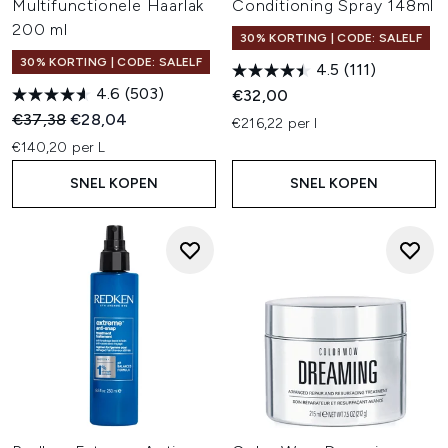
Multifunctionele Haarlak
Conditioning Spray 148ml
200 ml
30% KORTING | CODE: SALELF
30% KORTING | CODE: SALELF
4.5
(111)
4.6
(503)
€32,00
Recommended Retail Price:
Huidige prijs:
€37,38
€28,04
€216,22 per l
€140,20 per L
SNEL KOPEN
SNEL KOPEN