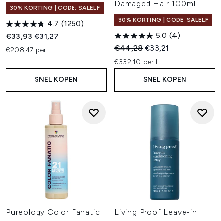
Damaged Hair 100ml
30% KORTING | CODE: SALELF
30% KORTING | CODE: SALELF
4.7
(1250)
5.0
(4)
Recommended Retail Price:
Huidige prijs:
€33,93
€31,27
Recommended Retail Price:
Huidige prijs:
€44,28
€33,21
€208,47 per L
€332,10 per L
SNEL KOPEN
SNEL KOPEN
Pureology Color Fanatic
Living Proof Leave-in