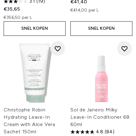
3.1
(19)
€41,40
EEN CONDITIONER ZORGT VOOR
€35,65
€414,00 per L
LANGDURIGE HYDRATATIE EN
€356,50 per L
BESCHERMING ALS JE DE CONDITIONER IN
HET HAAR LATEN ZITTEN. HET MAAKT JE
SNEL KOPEN
SNEL KOPEN
HAAR ZACHTER, MAKKELIJKER
DOORKAMBAAR EN MINDER VATBAAR
VOOR BREUK. ONZE LEAVE-IN
CONDITIONER VOOR DROOG HAAR IS
BIJVOORBEELD EEN ECHTE REDDER IN
NOOD VOOR ZEER DROGE LOKKEN,
TERWIJL DE SHEA MOISTURE LEAVE IN
CONDITIONER IDEAAL IS VOOR WIE
NATUURLIJKE INGREDIËNTEN WAARDEERT.
OF JE NU EEN
HAARVERZORGINGSROUTINE WILT
Christophe Robin
Sol de Janeiro Milky
AANVULLEN OF EEN SPECIFIEK PROBLEEM
Hydrating Leave-In
Leave-In Conditioner 68
WILT AANPAKKEN, ONZE LEAVE-IN
Cream with Aloe Vera
60ml
CONDITIONERS HELPEN BIJ HET
Sachet 150ml
4.8
(84)