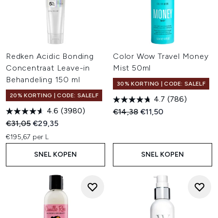
Redken Acidic Bonding
Color Wow Travel Money
Concentraat Leave-in
Mist 50ml
Behandeling 150 ml
30% KORTING | CODE: SALELF
20% KORTING | CODE: SALELF
4.7
(786)
4.6
(3980)
Recommended Retail Price:
Huidige prijs:
€14,38
€11,50
Recommended Retail Price:
Huidige prijs:
€31,05
€29,35
€195,67 per L
SNEL KOPEN
SNEL KOPEN