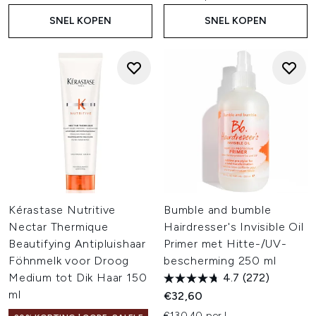
SNEL KOPEN
SNEL KOPEN
Kérastase Nutritive
Bumble and bumble
Nectar Thermique
Hairdresser's Invisible Oil
Beautifying Antipluishaar
Primer met Hitte-/UV-
Föhnmelk voor Droog
bescherming 250 ml
Medium tot Dik Haar 150
4.7
(272)
ml
€32,60
€130,40 per L