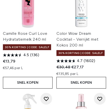
Camille Rose Curl Love
Color Wow Dream
Hydratatiemelk 240 ml
Cocktail - Verrijkt met
Kokos 200 ml
30% KORTING | CODE: SALELF
30% KORTING | CODE: SALELF
4.5
(136)
4.7
(1602)
€13,79
Recommended Retail Price:
Huidige prijs:
€30,48
€27,17
€57,46 per L
€135,85 per L
SNEL KOPEN
SNEL KOPEN