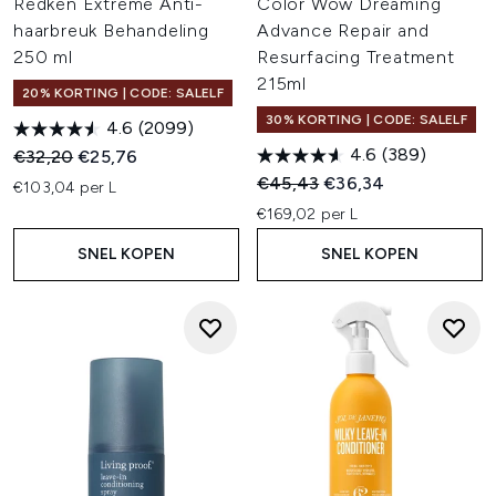
Redken Extreme Anti-
Color Wow Dreaming
haarbreuk Behandeling
Advance Repair and
250 ml
Resurfacing Treatment
215ml
20% KORTING | CODE: SALELF
30% KORTING | CODE: SALELF
4.6
(2099)
4.6
(389)
Recommended Retail Price:
Huidige prijs:
€32,20
€25,76
Recommended Retail Price:
Huidige prijs:
€45,43
€36,34
€103,04 per L
€169,02 per L
SNEL KOPEN
SNEL KOPEN