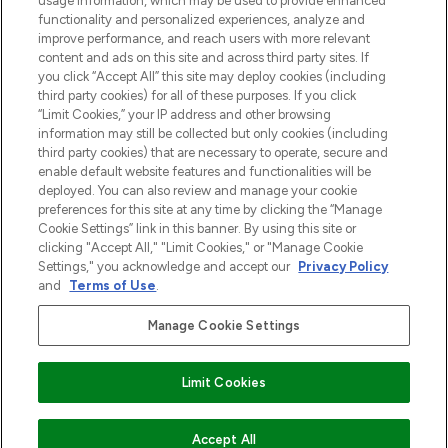
usage information, which may be used to provide enhanced
Do Not Sell or Share My Personal
functionality and personalized experiences, analyze and
Information
improve performance, and reach users with more relevant
content and ads on this site and across third party sites. If
you click “Accept All” this site may deploy cookies (including
HELP & INFORMATIE
third party cookies) for all of these purposes. If you click
“Limit Cookies,” your IP address and other browsing
information may still be collected but only cookies (including
BEDRIJFSINFORMATIE
third party cookies) that are necessary to operate, secure and
enable default website features and functionalities will be
deployed. You can also review and manage your cookie
OVER LOOKFANTASTIC
preferences for this site at any time by clicking the “Manage
Cookie Settings” link in this banner. By using this site or
clicking "Accept All," "Limit Cookies," or "Manage Cookie
Settings," you acknowledge and accept our
Privacy Policy
and
Terms of Use
.
Betaal veilig met
Manage Cookie Settings
Limit Cookies
2026 THG Beauty Europe GmbH Maximilianstrasse 54 80538 Munich
Accept All