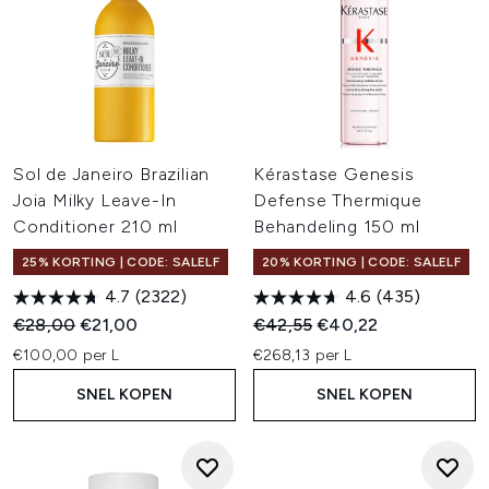
Sol de Janeiro Brazilian
Kérastase Genesis
Joia Milky Leave-In
Defense Thermique
Conditioner 210 ml
Behandeling 150 ml
25% KORTING | CODE: SALELF
20% KORTING | CODE: SALELF
4.7
(2322)
4.6
(435)
Recommended Retail Price:
Huidige prijs:
Recommended Retail Price:
Huidige prijs:
€28,00
€21,00
€42,55
€40,22
€100,00 per L
€268,13 per L
SNEL KOPEN
SNEL KOPEN