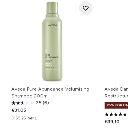
Aveda Pure Abundance Volumising
Aveda Da
Shampoo 200ml
Restructu
2.5
(6)
25% KORTIN
€31,05
€155,25 per L
€39,10