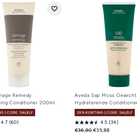
mage Remedy
Aveda Sap Moss Gewicht
ring Conditioner 200ml
Hydraterende Conditione
G | CODE: SALELF
25% KORTING | CODE: SALELF
4.7
(60)
4.5
(34)
Recommended Retail Price
Huidige prijs:
€36,80
€35,88