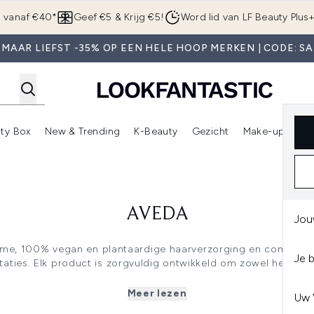
Overslaan naar de hoofdinhou
g vanaf €40*
Geef €5 & Krijg €5!
Word lid van LF Beauty Plus
 MAAR LIEFST -35% OP EEN HELE HOOP MERKEN | CODE: SA
ty Box
New & Trending
K-Beauty
Gezicht
Make-up
Pa
r)
nter submenu (Sale)
Enter submenu (Merken)
Enter submenu (Beauty Box)
Enter submenu (New & Trending)
Enter submenu (K-Beauty
E
AVEDA
Jou
me, 100% vegan en plantaardige haarverzorging en combineert
Je 
aties. Elk product is zorgvuldig ontwikkeld om zowel het haa
 ondersteunen. Van hydraterende shampoos en verzorgende cond
en speciaal ontwikkeld voor krullend haar of haarbreuk-gerela
Meer lezen
Uw 
gerichte verzorging voor elk haartype en elke behoefte.