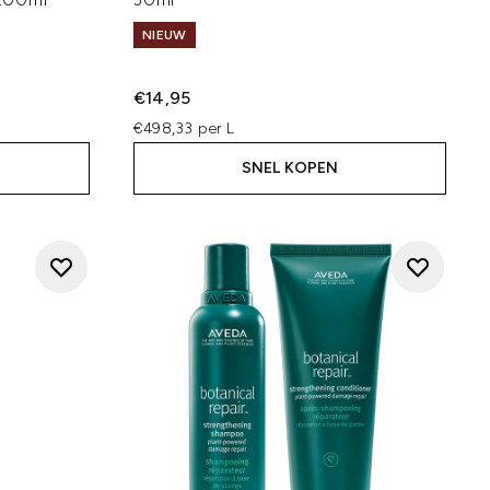
NIEUW
:
€14,95
€498,33 per L
SNEL KOPEN