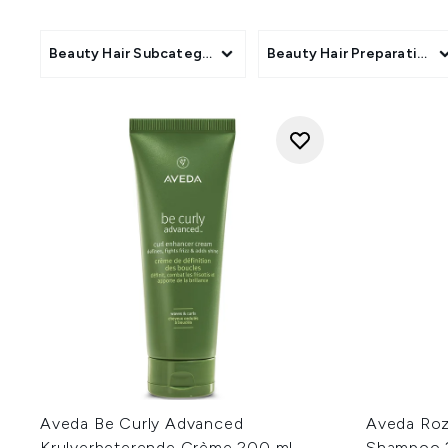
Beauty Hair Subcategory
Beauty Hair Preparation 
Aveda Be Curly Advanced
Aveda Roz
Krulverbeterende Crème 200 ml
Shampoo 