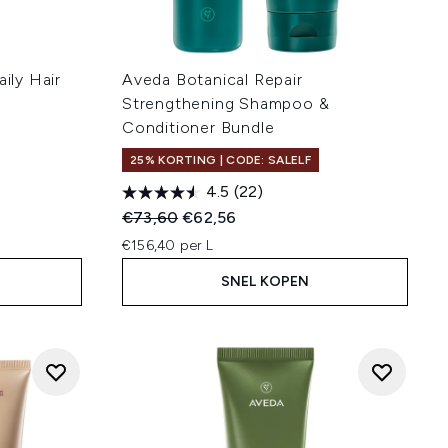
ly Hair
Aveda Botanical Repair
Strengthening Shampoo &
Conditioner Bundle
25% KORTING | CODE: SALELF
4.5
(22)
Recommended Retail Price:
Huidige prijs:
€73,60
€62,56
€156,40 per L
SNEL KOPEN