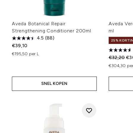
Aveda Botanical Repair
Aveda Ver
Strengthening Conditioner 200ml
ml
4.5
(88)
25% KORTIN
€39,10
€195,50 per L
Recommend
Hui
€32,20
€3
€304,30 per
SNEL KOPEN