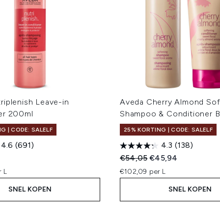
riplenish Leave-in
Aveda Cherry Almond Sof
er 200ml
Shampoo & Conditioner B
G | CODE: SALELF
25% KORTING | CODE: SALELF
4.6
(691)
4.3
(138)
Recommended Retail Price
Huidige prijs:
€54,05
€45,94
 L
€102,09 per L
SNEL KOPEN
SNEL KOPEN