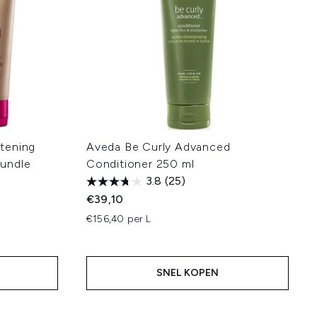
tening
Aveda Be Curly Advanced
undle
Conditioner 250 ml
3.8
(25)
€39,10
€156,40 per L
:
SNEL KOPEN