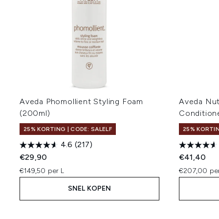
Aveda Phomollient Styling Foam
Aveda Nut
(200ml)
Condition
25% KORTING | CODE: SALELF
25% KORTIN
4.6
(217)
€29,90
€41,40
€149,50 per L
€207,00 per
SNEL KOPEN