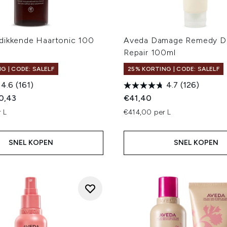
dikkende Haartonic 100
Aveda Damage Remedy Dai
Repair 100ml
G | CODE: SALELF
25% KORTING | CODE: SALELF
4.6
(161)
4.7
(126)
ed Retail Price:
dige prijs:
0,43
€41,40
 L
€414,00 per L
SNEL KOPEN
SNEL KOPEN