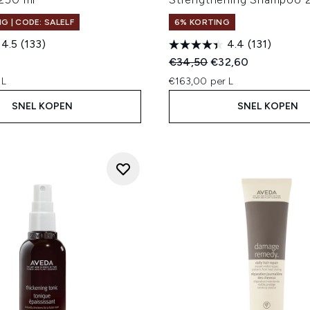
G | CODE: SALELF
6% KORTING
4.5
(133)
4.4
(131)
Recommended Retail Price
Huidige prijs:
€34,50
€32,60
 L
€163,00 per L
SNEL KOPEN
SNEL KOPEN