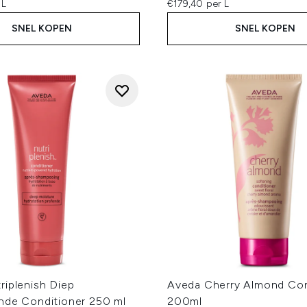
 L
€179,40 per L
SNEL KOPEN
SNEL KOPEN
riplenish Diep
Aveda Cherry Almond Con
nde Conditioner 250 ml
200ml