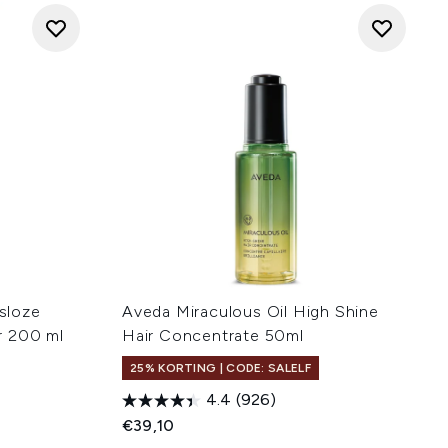
sloze
Aveda Miraculous Oil High Shine
r 200 ml
Hair Concentrate 50ml
25% KORTING | CODE: SALELF
4.4
(926)
:
€39,10