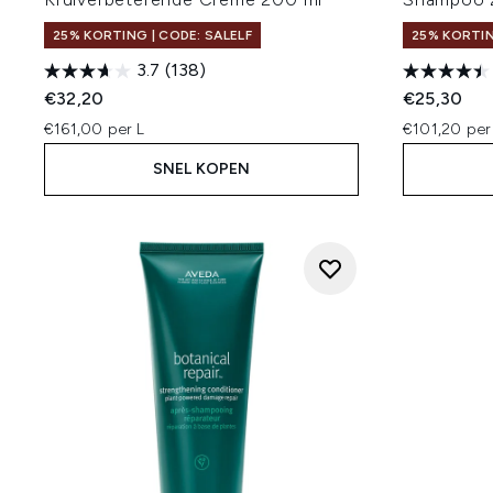
25% KORTING | CODE: SALELF
25% KORTIN
3.7
(138)
€32,20
€25,30
€161,00 per L
€101,20 per
SNEL KOPEN