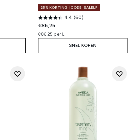
25% KORTING | CODE: SALELF
4.4
(60)
€86,25
€86,25 per L
SNEL KOPEN