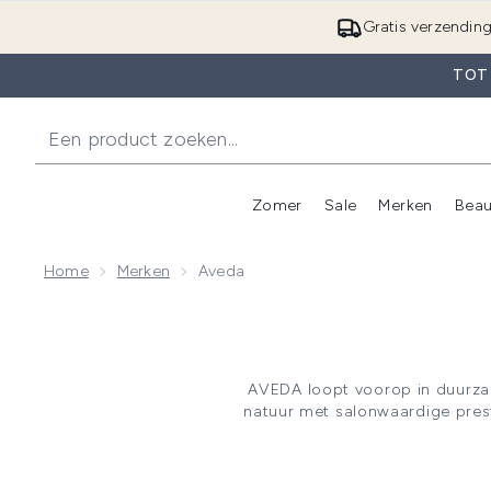
Gratis verzendin
TOT
Zomer
Sale
Merken
Beau
Enter submenu (Zome
E
Home
Merken
Aveda
AVEDA loopt voorop in duurza
natuur met salonwaardige prest
het algehele welzijn te
stylingproducten en oplossing