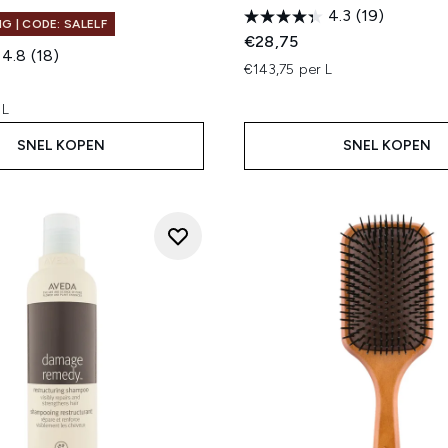
4.3
(19)
G | CODE: SALELF
€28,75
4.8
(18)
€143,75 per L
 L
SNEL KOPEN
SNEL KOPEN