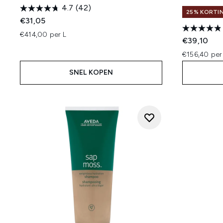
4.7
(42)
25% KORTIN
€31,05
€414,00 per L
€39,10
€156,40 per
SNEL KOPEN