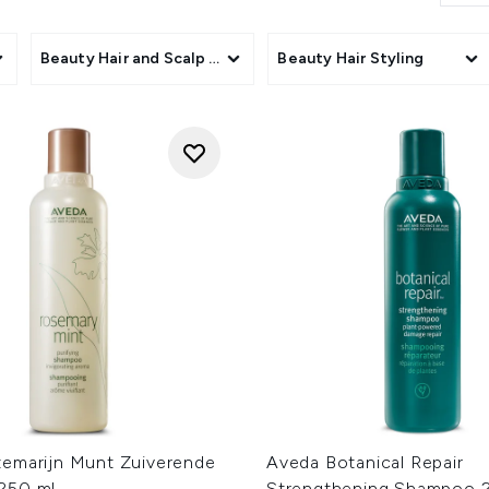
Products
Beauty Hair and Scalp Treatments
Beauty Hair Styling
emarijn Munt Zuiverende
Aveda Botanical Repair
250 ml
Strengthening Shampoo 