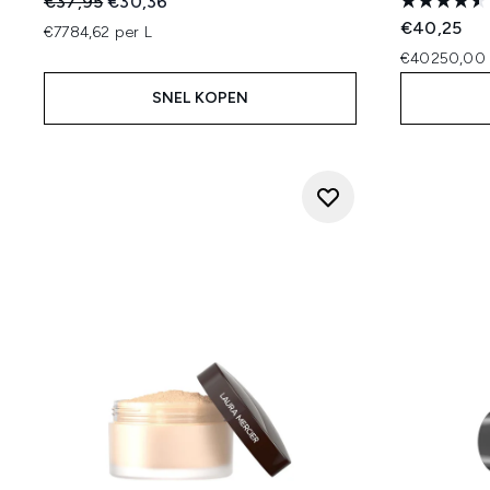
Recommended Retail Price:
Huidige prijs:
€37,95
€30,36
€40,25
€7784,62 per L
€40250,00 
SNEL KOPEN