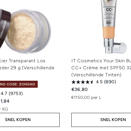
cier Transparant Los
IT Cosmetics Your Skin B
der 29 g (Verschillende
CC+ Crème met SPF50 32
(Verschillende Tinten)
4.5
(890)
ING CODE: ZONDAG
€36,80
4.7
(9753)
€1150,00 per L
ed Retail Price:
dige prijs:
1,84
r KG
SNEL KOPEN
SNEL KOPEN