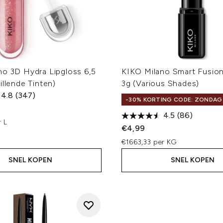
no 3D Hydra Lipgloss 6,5
KIKO Milano Smart Fusion
illende Tinten)
3g (Various Shades)
4.8
(347)
-30% KORTING CODE: ZONDAG
4.5
(86)
r L
€4,99
€1663,33 per KG
SNEL KOPEN
SNEL KOPEN