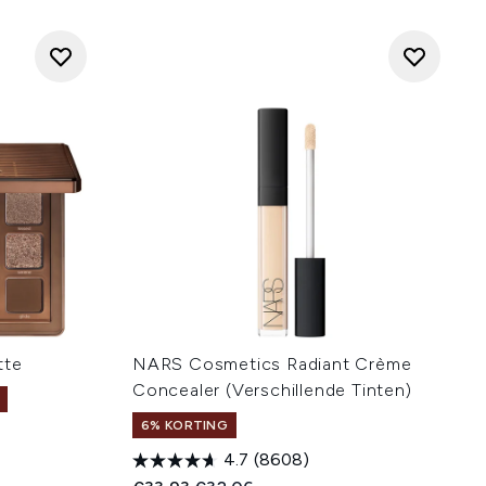
tte
NARS Cosmetics Radiant Crème
Concealer (Verschillende Tinten)
6% KORTING
4.7
(8608)