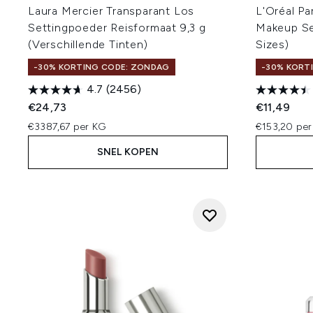
Laura Mercier Transparant Los
L'Oréal Pa
Settingpoeder Reisformaat 9,3 g
Makeup Se
(Verschillende Tinten)
Sizes)
-30% KORTING CODE: ZONDAG
-30% KORT
4.7
(2456)
€24,73
€11,49
€3387,67 per KG
€153,20 per
SNEL KOPEN