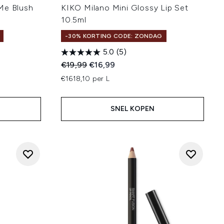
Me Blush
KIKO Milano Mini Glossy Lip Set
10.5ml
-30% KORTING CODE: ZONDAG
5.0
(5)
:
Recommended Retail Price:
Huidige prijs:
€19,99
€16,99
€1618,10 per L
SNEL KOPEN