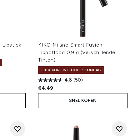
 Lipstick
KIKO Milano Smart Fusion
Lippotlood 0,9 g (Verschillende
Tinten)
-30% KORTING CODE: ZONDAG
4.6
(50)
€4,49
SNEL KOPEN