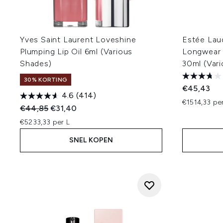
Yves Saint Laurent Loveshine
Estée Lau
Plumping Lip Oil 6ml (Various
Longwear 
Shades)
30ml (Var
30% KORTING
€45,43
4.6
(414)
€1514,33 pe
Recommended Retail Price:
Huidige prijs:
€44,85
€31,40
€5233,33 per L
SNEL KOPEN