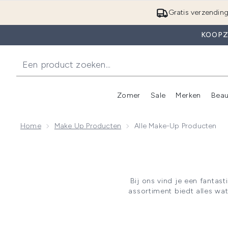
Gratis verzendin
KOOPZ
Zomer
Sale
Merken
Beau
Enter submenu (Zome
E
Home
Make Up Producten
Alle Make-Up Producten
Bij ons vind je een fantas
assortiment biedt alles wa
nieuwste trends in koreaanse m