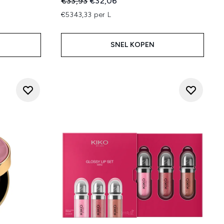
Recommended Retail Price:
Huidige prijs:
€33,93
€32,06
€5343,33 per L
SNEL KOPEN