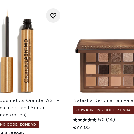
osmetics GrandeLASH-
Natasha Denona Tan Pale
raanzettend Serum
-30% KORTING CODE: ZONDAG
ende opties)
5.0
(14)
ING CODE: ZONDAG
€77,05
4.6
(5586)