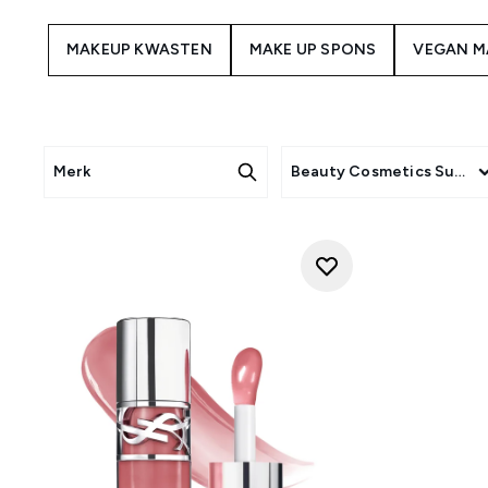
· 
· Oogs
MAKEUP KWASTEN
MAKE UP SPONS
VEGAN M
·
Merk
Beauty Cosmetics Subca
Wij bieden een indrukwekkend
Decay, evenals vele andere be
de laatste viral make-up tre
zorge
Onze make-up collectie wordt
laatste trends en innovaties.
zijn er om je daarbij te 
Kortom, of je nu op zoek ben
experimenteren met de meest r
te maken. Laat j