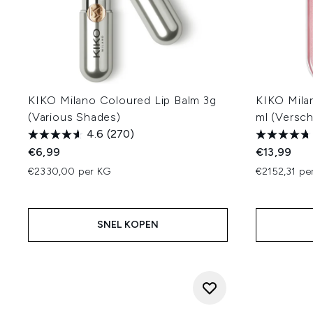
KIKO Milano Coloured Lip Balm 3g
KIKO Mila
(Various Shades)
ml (Versch
4.6
(270)
€6,99
€13,99
€2330,00 per KG
€2152,31 pe
SNEL KOPEN