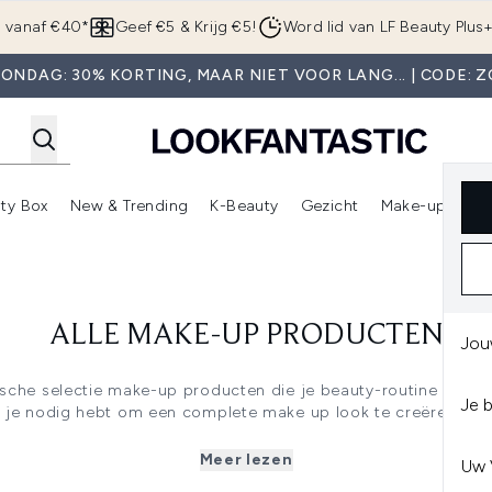
Overslaan naar de hoofdinhou
g vanaf €40*
Geef €5 & Krijg €5!
Word lid van LF Beauty Plus
ONDAG: 30% KORTING, MAAR NIET VOOR LANG... | CODE: 
ty Box
New & Trending
K-Beauty
Gezicht
Make-up
Pa
r)
nter submenu (Sale)
Enter submenu (Merken)
Enter submenu (Beauty Box)
Enter submenu (New & Trending)
Enter submenu (K-Beauty
E
ALLE MAKE-UP PRODUCTEN
Jou
tische selectie make-up producten die je beauty-routine naar e
Je 
t je nodig hebt om een complete make up look te creëren, van
ake up. Wij hebben alles in huis om aan jouw wensen te vold
andere:
Meer lezen
Uw 
· Make-up borstels: Voor de perfecte applicatie van je make up