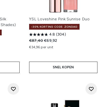
Silk
YSL Loveshine Pink Sunrise Duo
 Shades)
-30% KORTING CODE: ZONDAG
4.8
(304)
Recommended Retail Price:
Huidige prijs:
€87,40
€69,92
:
€34,96 per unit
SNEL KOPEN