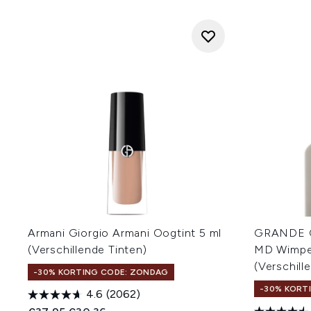
Armani Giorgio Armani Oogtint 5 ml
GRANDE C
(Verschillende Tinten)
MD Wimpe
(Verschill
-30% KORTING CODE: ZONDAG
-30% KORT
4.6
(2062)