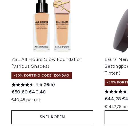
YSL All Hours Glow Foundation
Laura Mer
(Various Shades)
Settingpoe
Tinten)
-30% KORTING CODE: ZONDAG
-30% KORT
4.6
(955)
Recommended Retail Price:
Huidige prijs:
€50,60
€40,48
Recommend
Hui
€44,28
€4
€40,48 per unit
€1442,76 pe
SNEL KOPEN