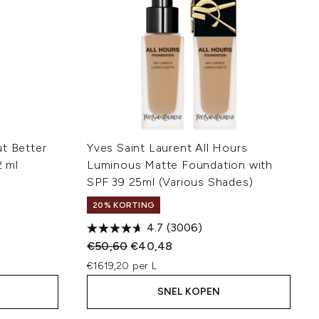
ut Better
Yves Saint Laurent All Hours
 ml
Luminous Matte Foundation with
SPF 39 25ml (Various Shades)
20% KORTING
4.7
(3006)
Recommended Retail Price:
Huidige prijs:
€50,60
€40,48
€1619,20 per L
SNEL KOPEN