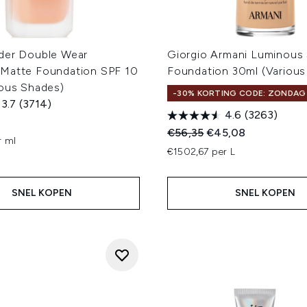
der Double Wear
Giorgio Armani Luminous 
Matte Foundation SPF 10
Foundation 30ml (Various
ious Shades)
-30% KORTING CODE: ZONDAG
3.7
(3714)
4.6
(3263)
Recommended Retail Price
Huidige prijs:
€56,35
€45,08
r ml
€1502,67 per L
SNEL KOPEN
SNEL KOPEN