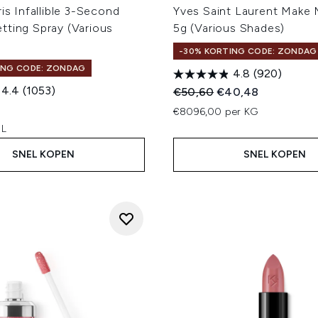
ris Infallible 3-Second
Yves Saint Laurent Make 
tting Spray (Various
5g (Various Shades)
-30% KORTING CODE: ZONDAG
ING CODE: ZONDAG
4.8
(920)
4.4
(1053)
Recommended Retail Price
Huidige prijs:
€50,60
€40,48
€8096,00 per KG
 L
SNEL KOPEN
SNEL KOPEN