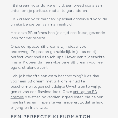
· BB cream voor donkere huid: Een breed scala aan
tinten om je perfecte match te garanderen.
· BB cream voor mannen: Speciaal ontwikkeld voor de
unieke behoeften van mannenhuid.
Met onze BB crèmes heb je altijd een frisse, gezonde
look zonder moeite!
Onze compacte BB creams zijn ideaal voor
onderweg. Ze passen gemakkelijk in je tas en zijn
perfect voor snelle touch-ups. Liever een zijdezachte
finish? Probeer dan een vloeibare BB cream voor een
egale, stralende teint.
Heb je behoefte aan extra bescherming? Kies dan
voor een BB cream met SPF om je huid te
beschermen tegen schadelijke UV-stralen terwijl je
geniet van een flawless look. Onze
anti-aging BB
crèmes
bevatten bovendien ingrediënten die helpen
fijne lijntjes en rimpels te verminderen, zodat je huid
er jong en fris uitziet.
EEN PERFECTE KLEURMATCH