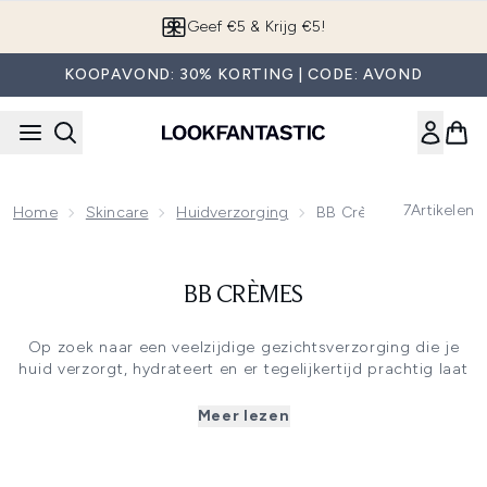
Overslaan naar de hoofdinhou
Geef €5 & Krijg €5!
KOOPAVOND: 30% KORTING | CODE: AVOND
7
Artikelen
Home
Skincare
Huidverzorging
BB Crèmes
BB CRÈMES
Op zoek naar een veelzijdige gezichtsverzorging die je
huid verzorgt, hydrateert en er tegelijkertijd prachtig laat
uitzien? Ontdek onze uitgebreide collectie BB creams,
oftewel "Blemish Balm Creams"! Wij bieden een scala aan
Meer lezen
BB crèmes aan van topmerken zoals Garnier, KIKO, en
Maybelline. Of je nu kiest voor een
compacte BB cream
,
een vloeibare BB cream, een anti-aging getinte