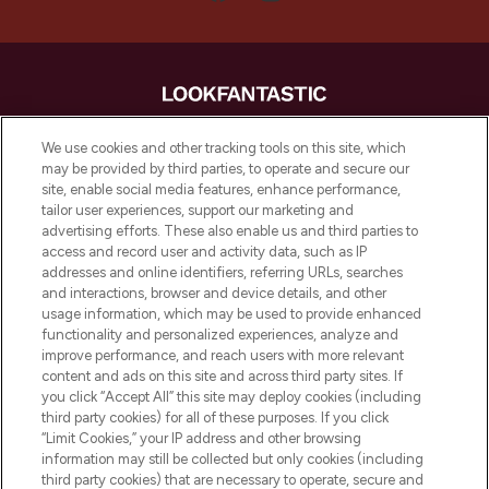
LOOKFANTASTIC is de ultieme online
We use cookies and other tracking tools on this site, which
beautybestemming van Europa, met de
may be provided by third parties, to operate and secure our
beste huidverzorging, haarproducten en
site, enable social media features, enhance performance,
make-up van meer dan 200 topmerken.
tailor user experiences, support our marketing and
Shop online of via de app, met gratis
advertising efforts. These also enable us and third parties to
verzending vanaf €40.
access and record user and activity data, such as IP
addresses and online identifiers, referring URLs, searches
and interactions, browser and device details, and other
Cookie-toestemming
usage information, which may be used to provide enhanced
Do Not Sell or Share My Personal
functionality and personalized experiences, analyze and
Information
improve performance, and reach users with more relevant
content and ads on this site and across third party sites. If
you click “Accept All” this site may deploy cookies (including
HELP & INFORMATIE
third party cookies) for all of these purposes. If you click
“Limit Cookies,” your IP address and other browsing
information may still be collected but only cookies (including
BEDRIJFSINFORMATIE
third party cookies) that are necessary to operate, secure and