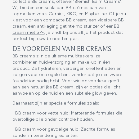
collectie BB creams, oftewel "Blemish Balm Creams"!
Wij bieden een scala aan BB crèmes aan van
topmerken zoals Garnier, KIKO, en Maybelline. Of je nu
kiest voor een
compacte BB cream
, een vloeibare BB
cream, een anti-aging getinte moisturizer of een
BB
cream met SPF
, je vindt bij ons altijd het product dat
perfect bij jouw behoeften past.
DE VOORDELEN VAN BB CREAMS
BB creams zijn de ultieme multitaskers: ze
combineren huidverzorging en make-up in één
product. Ze hydrateren, verbergen oneffenheden en
zorgen voor een egale teint zonder dat je een zware
foundation nodig hebt. Voor wie de voorkeur geeft
aan een natuurlijke BB cream, zijn er opties die licht
aanvoelen op de huid en een subtiele glow geven.
Daarnaast zijn er speciale formules zoals:
· BB cream voor vette huid: Matterende formules die
overtollige olie onder controle houden.
· BB cream voor gevoelige huid: Zachte formules
zonder irriterende ingrediënten.