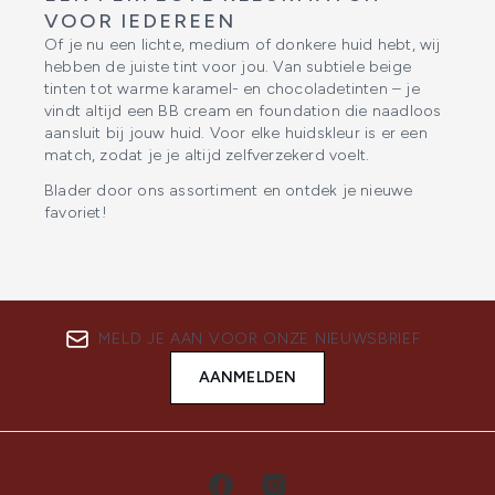
VOOR IEDEREEN
Of je nu een lichte, medium of donkere huid hebt, wij
hebben de juiste tint voor jou. Van subtiele beige
tinten tot warme karamel- en chocoladetinten – je
vindt altijd een BB cream en foundation die naadloos
aansluit bij jouw huid. Voor elke huidskleur is er een
match, zodat je je altijd zelfverzekerd voelt.
Blader door ons assortiment en ontdek je nieuwe
favoriet!
MELD JE AAN VOOR ONZE NIEUWSBRIEF
AANMELDEN