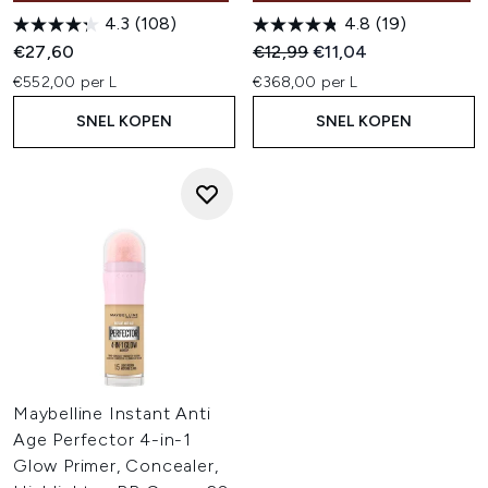
4.3
(108)
4.8
(19)
Recommended Retail Price:
Huidige prijs:
€27,60
€12,99
€11,04
€552,00 per L
€368,00 per L
SNEL KOPEN
SNEL KOPEN
Maybelline Instant Anti
Age Perfector 4-in-1
Glow Primer, Concealer,