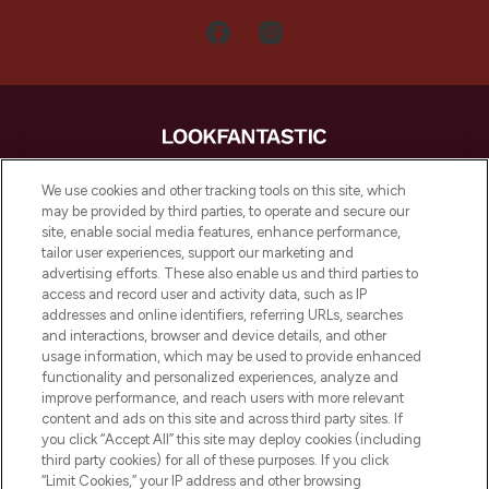
LOOKFANTASTIC is de ultieme online
We use cookies and other tracking tools on this site, which
beautybestemming van Europa, met de
may be provided by third parties, to operate and secure our
beste huidverzorging, haarproducten en
site, enable social media features, enhance performance,
make-up van meer dan 200 topmerken.
tailor user experiences, support our marketing and
Shop online of via de app, met gratis
advertising efforts. These also enable us and third parties to
verzending vanaf €40.
access and record user and activity data, such as IP
addresses and online identifiers, referring URLs, searches
and interactions, browser and device details, and other
Cookie-toestemming
usage information, which may be used to provide enhanced
Do Not Sell or Share My Personal
functionality and personalized experiences, analyze and
Information
improve performance, and reach users with more relevant
content and ads on this site and across third party sites. If
you click “Accept All” this site may deploy cookies (including
HELP & INFORMATIE
third party cookies) for all of these purposes. If you click
“Limit Cookies,” your IP address and other browsing