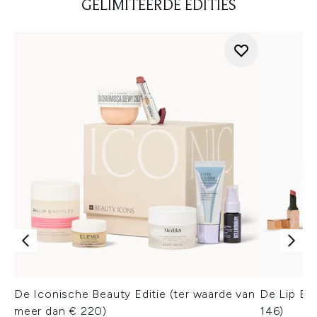
GELIMITEERDE EDITIES
De Iconische Beauty Editie (ter waarde van
De Lip Edi
meer dan € 220)
146)