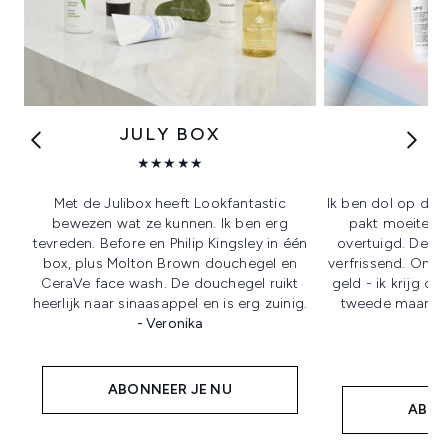
JULY BOX
JU
★★★★★
Met de Julibox heeft Lookfantastic
Ik ben dol op dez
bewezen wat ze kunnen. Ik ben erg
pakt moeiteloo
tevreden. Before en Philip Kingsley in één
overtuigd. De oli
box, plus Molton Brown douchegel en
verfrissend. Ongel
CeraVe face wash. De douchegel ruikt
geld - ik krijg d
heerlijk naar sinaasappel en is erg zuinig.
tweede maand e
- Veronika
ABONNEER JE NU
ABON