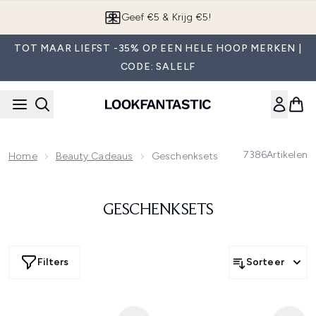
Overslaan naar de hoofdinhou
Geef €5 & Krijg €5!
TOT MAAR LIEFST -35% OP EEN HELE HOOP MERKEN |
CODE: SALELF
7386
Artikelen
Home
Beauty Cadeaus
Geschenksets
GESCHENKSETS
Filters
Sorteer