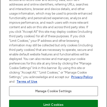
addresses and online identifiers, referring URLs, searches
and interactions, browser and device details, and other
Cookie-toestemming
usage information, which may be used to provide enhanced
Do Not Sell or Share My Personal
functionality and personalized experiences, analyze and
Information
improve performance, and reach users with more relevant
content and ads on this site and across third party sites. If
you click “Accept All” this site may deploy cookies (including
HELP & INFORMATIE
third party cookies) for all of these purposes. If you click
“Limit Cookies,” your IP address and other browsing
information may still be collected but only cookies (including
BEDRIJFSINFORMATIE
third party cookies) that are necessary to operate, secure and
enable default website features and functionalities will be
deployed. You can also review and manage your cookie
OVER LOOKFANTASTIC
preferences for this site at any time by clicking the “Manage
Cookie Settings” link in this banner. By using this site or
clicking "Accept All," "Limit Cookies," or "Manage Cookie
Settings," you acknowledge and accept our
Privacy Policy
and
Terms of Use
.
Betaal veilig met
Manage Cookie Settings
Limit Cookies