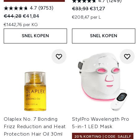
4.7
(1249)
4.7
(9753)
Recommended Retail Price:
Huidige prijs:
€33,93
€31,27
Recommended Retail Price:
Huidige prijs:
€44,28
€41,84
€208,47 per L
€1442,76 per KG
SNEL KOPEN
SNEL KOPEN
Olaplex No. 7 Bonding
StylPro Wavelength Pro
Frizz Reduction and Heat
5-in-1 LED Mask
Protection Hair Oil 30ml
20% KORTING | CODE: SALELF