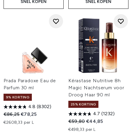
SNEL KOPEN
SNEL KOPEN
Prada Paradoxe Eau de
Kérastase Nutritive 8h
Parfum 30 ml
Magic Nachtserum voor
Droog Haar 90 ml
9% KORTING
25% KORTING
4.8
(8302)
4.7
(1232)
Recommended Retail Price:
Huidige prijs:
€86,25
€78,25
Recommended Retail Price:
Huidige prijs:
€59,80
€44,85
€2608,33 per L
€498,33 per L