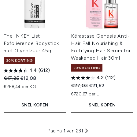
The INKEY List
Kérastase Genesis Anti-
Exfoliërende Bodystick
Hair Fall Nourishing &
met Glycolzuur 45g
Fortifying Hair Serum for
Weakened Hair 30ml
30% KORTING
20% KORTING
4.4
(612)
4.2
(112)
Recommended Retail Price:
Huidige prijs:
€17,25
€12,08
Recommended Retail Price:
Huidige prijs:
€27,03
€21,62
€268,44 per KG
€720,67 per L
SNEL KOPEN
SNEL KOPEN
Pagina 1 van 231