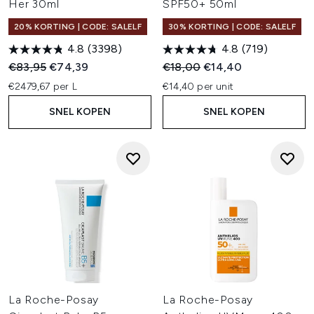
Her 30ml
SPF50+ 50ml
20% KORTING | CODE: SALELF
30% KORTING | CODE: SALELF
4.8
(3398)
4.8
(719)
Recommended Retail Price:
Huidige prijs:
Recommended Retail Price:
Huidige prijs:
€83,95
€74,39
€18,00
€14,40
€2479,67 per L
€14,40 per unit
SNEL KOPEN
SNEL KOPEN
La Roche-Posay
La Roche-Posay