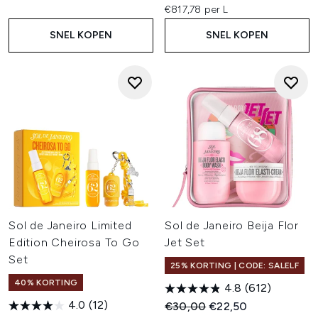
€817,78 per L
SNEL KOPEN
SNEL KOPEN
Sol de Janeiro Limited
Sol de Janeiro Beija Flor
Edition Cheirosa To Go
Jet Set
Set
25% KORTING | CODE: SALELF
40% KORTING
4.8
(612)
4.0
(12)
Recommended Retail Price:
Huidige prijs:
€30,00
€22,50