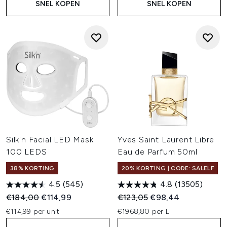
SNEL KOPEN
SNEL KOPEN
Silk'n Facial LED Mask
Yves Saint Laurent Libre
100 LEDS
Eau de Parfum 50ml
38% KORTING
20% KORTING | CODE: SALELF
4.5
(545)
4.8
(13505)
Recommended Retail Price:
Huidige prijs:
Recommended Retail Price:
Huidige prijs:
€184,00
€114,99
€123,05
€98,44
€114,99 per unit
€1968,80 per L