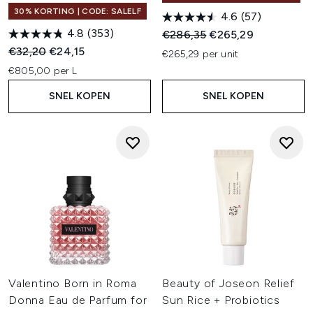
30% KORTING | CODE: SALELF
4.6
(57)
4.8
(353)
Recommended Retail Price:
Huidige prijs:
€286,35
€265,29
Recommended Retail Price:
Huidige prijs:
€32,20
€24,15
€265,29 per unit
€805,00 per L
SNEL KOPEN
SNEL KOPEN
Valentino Born in Roma
Beauty of Joseon Relief
Donna Eau de Parfum for
Sun Rice + Probiotics