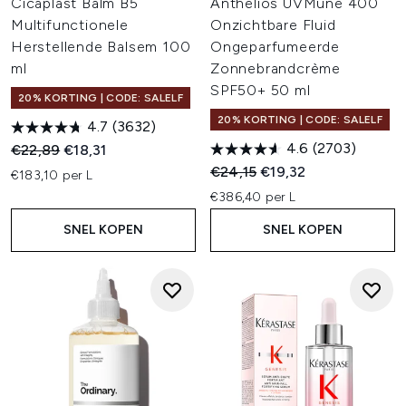
Cicaplast Balm B5
Anthelios UVMune 400
Multifunctionele
Onzichtbare Fluid
Herstellende Balsem 100
Ongeparfumeerde
ml
Zonnebrandcrème
SPF50+ 50 ml
20% KORTING | CODE: SALELF
20% KORTING | CODE: SALELF
4.7
(3632)
4.6
(2703)
Recommended Retail Price:
Huidige prijs:
€22,89
€18,31
Recommended Retail Price:
Huidige prijs:
€24,15
€19,32
€183,10 per L
€386,40 per L
SNEL KOPEN
SNEL KOPEN