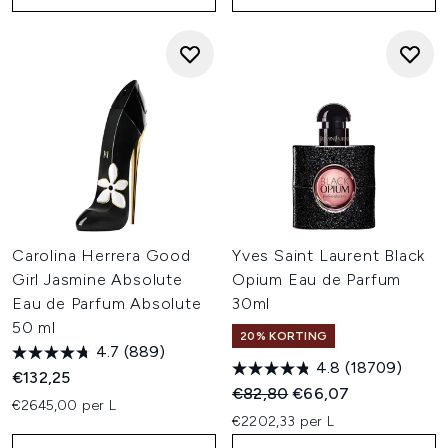
Carolina Herrera Good
Yves Saint Laurent Black
Girl Jasmine Absolute
Opium Eau de Parfum
Eau de Parfum Absolute
30ml
50 ml
20% KORTING
4.7
(889)
4.8
(18709)
€132,25
Recommended Retail Price:
Huidige prijs:
€82,80
€66,07
€2645,00 per L
€2202,33 per L