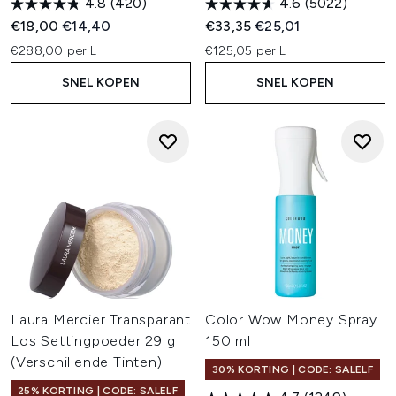
4.8
(420)
4.6
(5022)
Recommended Retail Price:
Huidige prijs:
Recommended Retail Price:
Huidige prijs:
€18,00
€14,40
€33,35
€25,01
€288,00 per L
€125,05 per L
SNEL KOPEN
SNEL KOPEN
Laura Mercier Transparant
Color Wow Money Spray
Los Settingpoeder 29 g
150 ml
(Verschillende Tinten)
30% KORTING | CODE: SALELF
25% KORTING | CODE: SALELF