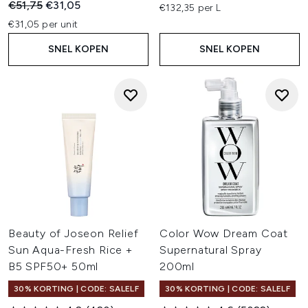
Recommended Retail Price:
Huidige prijs:
€51,75
€31,05
€132,35 per L
€31,05 per unit
SNEL KOPEN
SNEL KOPEN
Beauty of Joseon Relief
Color Wow Dream Coat
Sun Aqua-Fresh Rice +
Supernatural Spray
B5 SPF50+ 50ml
200ml
30% KORTING | CODE: SALELF
30% KORTING | CODE: SALELF