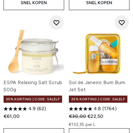
SNEL KOPEN
SNEL KOPEN
ESPA Relaxing Salt Scrub
Sol de Janeiro Bum Bum
500g
Jet Set
35% KORTING | CODE: SALELF
25% KORTING | CODE: SALELF
4.9
(62)
4.8
(1764)
Recommended Retail Price:
Huidige prijs:
€61,00
€30,00
€22,50
€132,35 per L