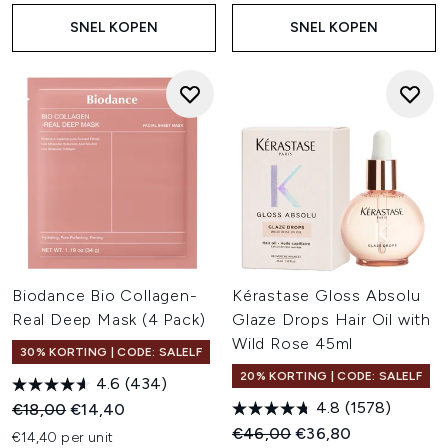
SNEL KOPEN
SNEL KOPEN
Biodance Bio Collagen-
Kérastase Gloss Absolu
Real Deep Mask (4 Pack)
Glaze Drops Hair Oil with
Wild Rose 45ml
30% KORTING | CODE: SALELF
20% KORTING | CODE: SALELF
4.6
(434)
4.8
(1578)
Recommended Retail Price:
Huidige prijs:
€18,00
€14,40
Recommended Retail Price:
Huidige prijs:
€46,00
€36,80
€14,40 per unit