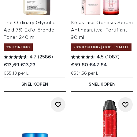
The Ordinary Glycolic
Kérastase Genesis Serum
Acid 7% Exfoliërende
Antihaaruitval Fortifiant
Toner 240 ml
90 ml
3% KORTING
20% KORTING | CODE: SALELF
4.7
(2586)
4.5
(1087)
Recommended Retail Price:
Huidige prijs:
Recommended Retail Price:
Huidige prijs:
€13,69
€13,23
€59,80
€47,84
€55,13 per L
€531,56 per L
SNEL KOPEN
SNEL KOPEN