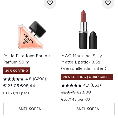
Prada Paradoxe Eau de
MAC Macximal Silky
Parfum 50 ml
Matte Lipstick 3,5g
(Verschillende Tinten)
20% KORTING
20% KORTING | CODE: SALELF
4.8
(8290)
4.7
(653)
Recommended Retail Price:
Huidige prijs:
€123,05
€98,44
Recommended Retail Price:
Huidige prijs:
€28,75
€23,00
€1968,80 per L
€6571,43 per KG
SNEL KOPEN
SNEL KOPEN