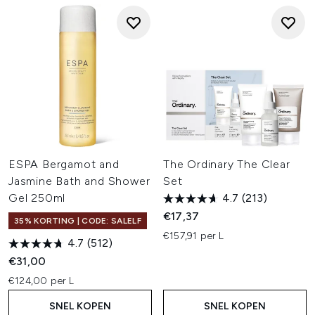
ESPA Bergamot and
The Ordinary The Clear
Jasmine Bath and Shower
Set
Gel 250ml
4.7
(213)
€17,37
35% KORTING | CODE: SALELF
€157,91 per L
4.7
(512)
€31,00
€124,00 per L
SNEL KOPEN
SNEL KOPEN