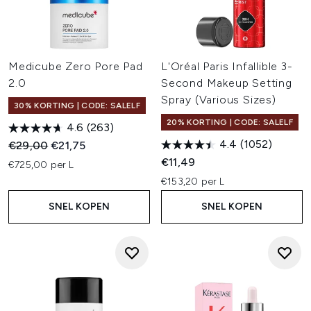
Medicube Zero Pore Pad
L'Oréal Paris Infallible 3-
2.0
Second Makeup Setting
Spray (Various Sizes)
30% KORTING | CODE: SALELF
20% KORTING | CODE: SALELF
4.6
(263)
4.4
(1052)
Recommended Retail Price:
Huidige prijs:
€29,00
€21,75
€11,49
€725,00 per L
€153,20 per L
SNEL KOPEN
SNEL KOPEN