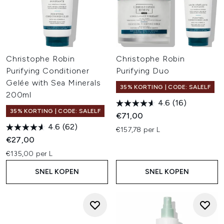
Christophe Robin
Christophe Robin
Purifying Conditioner
Purifying Duo
Gelée with Sea Minerals
35% KORTING | CODE: SALELF
200ml
4.6
(16)
35% KORTING | CODE: SALELF
€71,00
4.6
(62)
€157,78 per L
€27,00
€135,00 per L
SNEL KOPEN
SNEL KOPEN