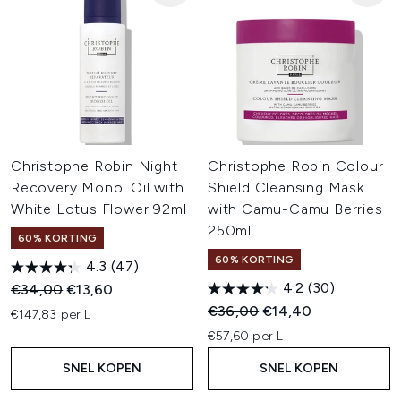
Christophe Robin Night
Christophe Robin Colour
Recovery Monoï Oil with
Shield Cleansing Mask
White Lotus Flower 92ml
with Camu-Camu Berries
250ml
60% KORTING
60% KORTING
4.3
(47)
4.2
(30)
Recommended Retail Price:
Huidige prijs:
€34,00
€13,60
Recommended Retail Price:
Huidige prijs:
€36,00
€14,40
€147,83 per L
€57,60 per L
SNEL KOPEN
SNEL KOPEN