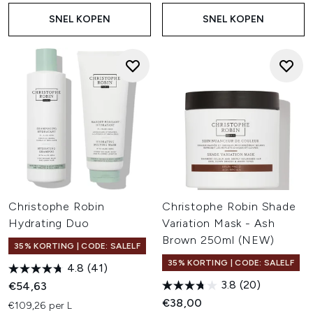
SNEL KOPEN
SNEL KOPEN
Christophe Robin
Christophe Robin Shade
Hydrating Duo
Variation Mask - Ash
Brown 250ml (NEW)
35% KORTING | CODE: SALELF
35% KORTING | CODE: SALELF
4.8
(41)
3.8
(20)
€54,63
€38,00
€109,26 per L