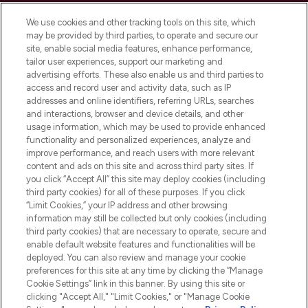
LOOKFANTASTIC is de ultieme online
We use cookies and other tracking tools on this site, which
beautybestemming van Europa, met de
may be provided by third parties, to operate and secure our
beste huidverzorging, haarproducten en
site, enable social media features, enhance performance,
make-up van meer dan 200 topmerken.
tailor user experiences, support our marketing and
Shop online of via de app, met gratis
advertising efforts. These also enable us and third parties to
verzending vanaf €40.
access and record user and activity data, such as IP
addresses and online identifiers, referring URLs, searches
and interactions, browser and device details, and other
Cookie-toestemming
usage information, which may be used to provide enhanced
Do Not Sell or Share My Personal
functionality and personalized experiences, analyze and
Information
improve performance, and reach users with more relevant
content and ads on this site and across third party sites. If
you click “Accept All” this site may deploy cookies (including
HELP & INFORMATIE
third party cookies) for all of these purposes. If you click
“Limit Cookies,” your IP address and other browsing
information may still be collected but only cookies (including
BEDRIJFSINFORMATIE
third party cookies) that are necessary to operate, secure and
enable default website features and functionalities will be
deployed. You can also review and manage your cookie
OVER LOOKFANTASTIC
preferences for this site at any time by clicking the “Manage
Cookie Settings” link in this banner. By using this site or
clicking "Accept All," "Limit Cookies," or "Manage Cookie