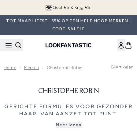
Overslaan naar de hoofdinhou
Geef €5 & Krijg €5!
TOT MAAR LIEFST -35% OP EEN HELE HOOP MERKEN |
CODE: SALELF
64
Artikelen
Home
Merken
Christophe Robin
CHRISTOPHE ROBIN
GERICHTE FORMULES VOOR GEZONDER
HAAR, VAN AANZET TOT PUNT.
Geïnspireerd door Franse expertise biedt Christophe
Meer lezen
Robin luxueuze haarverzorgingsbehandelingen die het
haar voeden, kalmeren, versterken en herstellen. Van