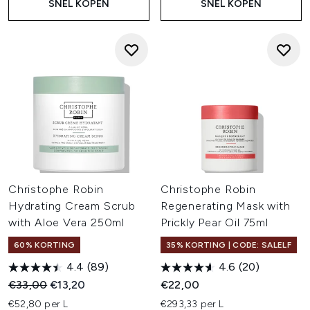
SNEL KOPEN
SNEL KOPEN
Christophe Robin
Christophe Robin
Hydrating Cream Scrub
Regenerating Mask with
with Aloe Vera 250ml
Prickly Pear Oil 75ml
60% KORTING
35% KORTING | CODE: SALELF
4.4
(89)
4.6
(20)
Recommended Retail Price:
Huidige prijs:
€33,00
€13,20
€22,00
€52,80 per L
€293,33 per L