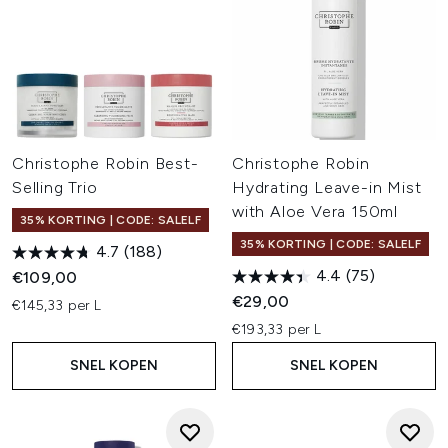
Christophe Robin Best-
Christophe Robin
Selling Trio
Hydrating Leave-in Mist
with Aloe Vera 150ml
35% KORTING | CODE: SALELF
35% KORTING | CODE: SALELF
4.7
(188)
4.4
(75)
€109,00
€29,00
€145,33 per L
€193,33 per L
SNEL KOPEN
SNEL KOPEN