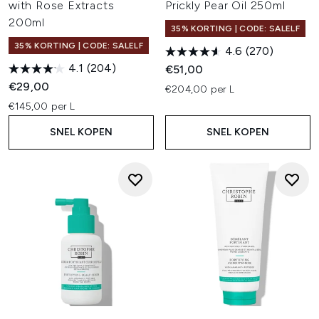
with Rose Extracts
Prickly Pear Oil 250ml
200ml
35% KORTING | CODE: SALELF
35% KORTING | CODE: SALELF
4.6
(270)
4.1
(204)
€51,00
€29,00
€204,00 per L
€145,00 per L
SNEL KOPEN
SNEL KOPEN