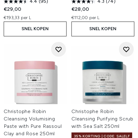
4.4
(95)
4.3
(74)
Ontwikkeld voor fijn of futloos haar. Deze collectie maakt
€29,00
€28,00
gebruik van rozenextracten om de haaraanzet te liften en
€193,33 per L
luchtige textuur toe te voegen, terwijl vocht en glans
€112,00 per L
behouden blijven.
SNEL KOPEN
SNEL KOPEN
Luscious Curl
Speciaal afgestemd op krullend en kroeshaar. Deze lijn
hydrateert, definieert en temt pluis met chiazaad- en
lijnzaadextracten voor zachte, veerkrachtige krullen.
ChatGPT can make mistakes. OpenAI doesn't use THG
workspace data to train its models.
Christophe Robin
Christophe Robin
Cleansing Volumising
Cleansing Purifying Scrub
Paste with Pure Rassoul
with Sea Salt 250ml
Clay and Rose 250ml
35% KORTING | CODE: SALELF