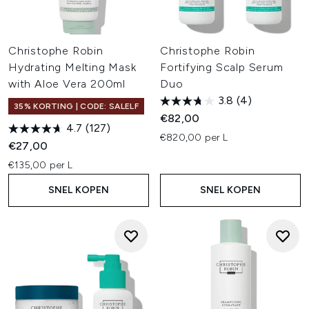
Christophe Robin
Christophe Robin
Hydrating Melting Mask
Fortifying Scalp Serum
with Aloe Vera 200ml
Duo
3.8
(4)
35% KORTING | CODE: SALELF
€82,00
4.7
(127)
€820,00 per L
€27,00
€135,00 per L
SNEL KOPEN
SNEL KOPEN