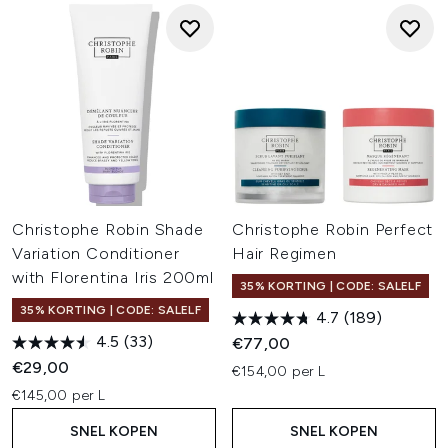
Christophe Robin Shade
Christophe Robin Perfect
Variation Conditioner
Hair Regimen
with Florentina Iris 200ml
35% KORTING | CODE: SALELF
35% KORTING | CODE: SALELF
4.7
(189)
4.5
(33)
€77,00
€29,00
€154,00 per L
€145,00 per L
SNEL KOPEN
SNEL KOPEN