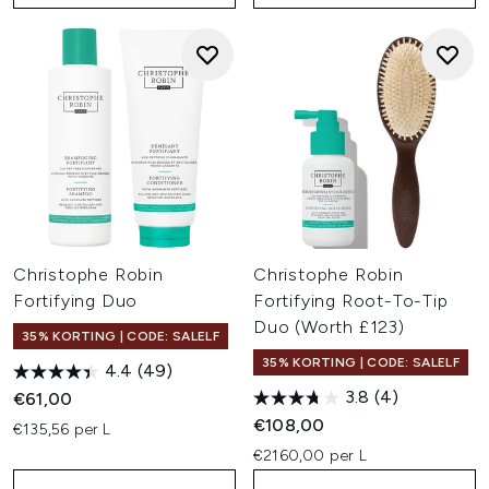
Christophe Robin
Christophe Robin
Fortifying Duo
Fortifying Root-To-Tip
Duo (Worth £123)
35% KORTING | CODE: SALELF
35% KORTING | CODE: SALELF
4.4
(49)
3.8
(4)
€61,00
€108,00
€135,56 per L
€2160,00 per L