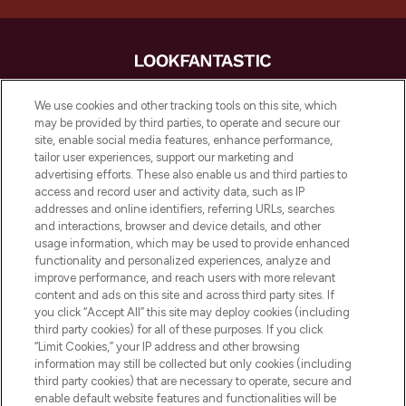
LOOKFANTASTIC is de ultieme online
We use cookies and other tracking tools on this site, which
beautybestemming van Europa, met de
may be provided by third parties, to operate and secure our
beste huidverzorging, haarproducten en
site, enable social media features, enhance performance,
make-up van meer dan 200 topmerken.
tailor user experiences, support our marketing and
Shop online of via de app, met gratis
advertising efforts. These also enable us and third parties to
verzending vanaf €40.
access and record user and activity data, such as IP
addresses and online identifiers, referring URLs, searches
and interactions, browser and device details, and other
Cookie-toestemming
usage information, which may be used to provide enhanced
Do Not Sell or Share My Personal
functionality and personalized experiences, analyze and
Information
improve performance, and reach users with more relevant
content and ads on this site and across third party sites. If
you click “Accept All” this site may deploy cookies (including
HELP & INFORMATIE
third party cookies) for all of these purposes. If you click
“Limit Cookies,” your IP address and other browsing
information may still be collected but only cookies (including
BEDRIJFSINFORMATIE
third party cookies) that are necessary to operate, secure and
enable default website features and functionalities will be