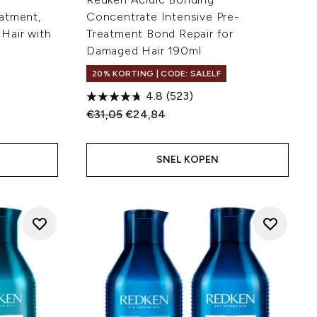
atment,
Concentrate Intensive Pre-
Hair with
Treatment Bond Repair for
Damaged Hair 190ml
20% KORTING | CODE: SALELF
4.8
(523)
:
Recommended Retail Price:
Huidige prijs:
€31,05
€24,84
SNEL KOPEN