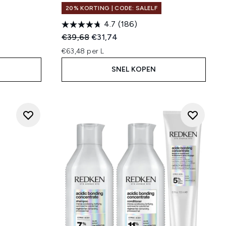
20% KORTING | CODE: SALELF
4.7
(186)
:
Recommended Retail Price:
Huidige prijs:
€39,68
€31,74
€63,48 per L
SNEL KOPEN