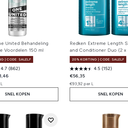
e United Behandeling
Redken Extreme Length 
se Voordelen 150 ml
and Conditioner Duo (2 x
G | CODE: SALELF
20% KORTING | CODE: SALELF
4.7
(862)
4.5
(152)
ed Retail Price:
dige prijs:
3,46
€56,35
 L
€93,92 per L
SNEL KOPEN
SNEL KOPEN