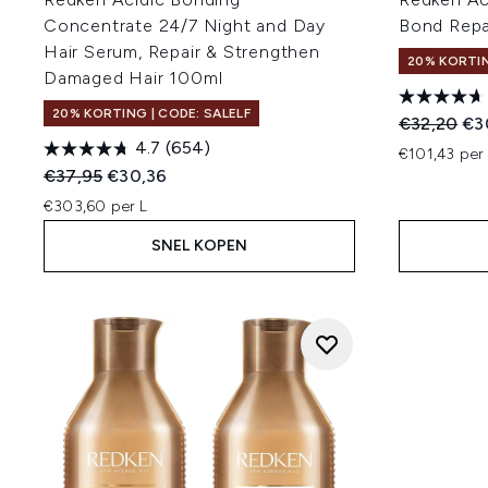
Concentrate 24/7 Night and Day
Bond Repa
Hair Serum, Repair & Strengthen
20% KORTIN
Damaged Hair 100ml
20% KORTING | CODE: SALELF
Recommend
Hui
€32,20
€3
4.7
(654)
€101,43 per
Recommended Retail Price:
Huidige prijs:
€37,95
€30,36
€303,60 per L
SNEL KOPEN