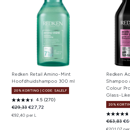
Redken Retail Amino-Mint
Redken Ac
Hoofdhuidshampoo 300 ml
Shampoo a
Colour Pro
20% KORTING | CODE: SALELF
Glass-Lik
4.5
(270)
20% KORTIN
Recommended Retail Price:
Huidige prijs:
€29,33
€27,72
€92,40 per L
Recommend
Hui
€63,83
€6
€201,07 per