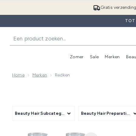
Gratis verzendin
TOT 
Zomer
Sale
Merken
Beau
Enter submenu (Zome
E
Home
Merken
Redken
Beauty Hair Subcategory
Beauty Hair Preparation 