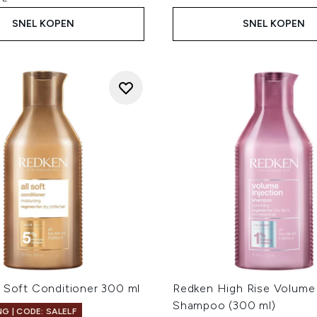
SNEL KOPEN
SNEL KOPEN
l Soft Conditioner 300 ml
Redken High Rise Volume 
Shampoo (300 ml)
G | CODE: SALELF