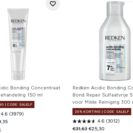
idic Bonding Concentraat
Redken Acidic Bonding C
Behandeling 150 ml
Bond Repair Sulfaatvrije
voor Milde Reiniging 300 
G | CODE: SALELF
20% KORTING | CODE: SALELF
4.6
(3979)
4.6
(3012)
ed Retail Price:
dige prijs:
,35
Recommended Retail Price
Huidige prijs:
€31,63
€25,30
L