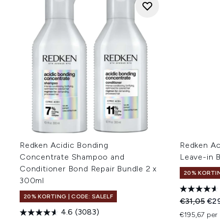
Redken Acidic Bonding
Redken Ac
Concentrate Shampoo and
Leave-in 
Conditioner Bond Repair Bundle 2 x
20% KORTIN
300ml
20% KORTING | CODE: SALELF
Recommend
Hui
€31,05
€29
4.6
(3083)
€195,67 per 