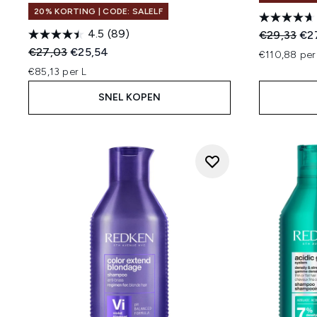
20% KORTING | CODE: SALELF
4.5
(89)
Recommend
Hui
€29,33
€2
Recommended Retail Price:
Huidige prijs:
€27,03
€25,54
€110,88 per
€85,13 per L
SNEL KOPEN