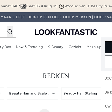
Overslaan naar de hoofdinhou
g vanaf €40*
Geef €5 & Krijg €5!
Word lid van LF Beauty Plus
MAAR LIEFST -30% OP EEN HELE HOOP MERKEN | CODE: S
ty Box
New & Trending
K-Beauty
Gezicht
Make-up
Pa
r)
nter submenu (Sale)
Enter submenu (Merken)
Enter submenu (Beauty Box)
Enter submenu (New & Trending)
Enter submenu (K-Beauty
E
REDKEN
Jou
Je 
Products
Beauty Hair and Scalp Treatments
Beauty Hair Styling
Uw 