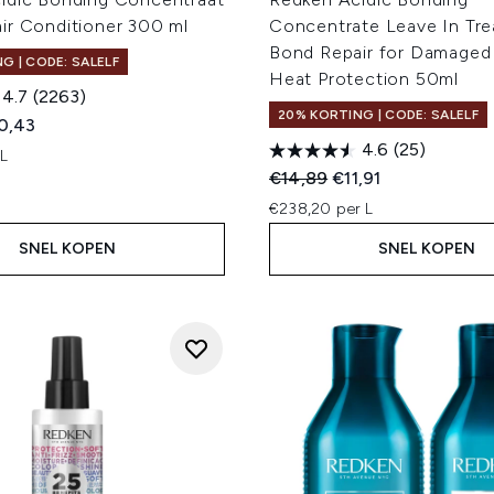
ir Conditioner 300 ml
Concentrate Leave In Tre
Bond Repair for Damaged 
G | CODE: SALELF
Heat Protection 50ml
4.7
(2263)
20% KORTING | CODE: SALELF
ed Retail Price:
dige prijs:
0,43
4.6
(25)
 L
Recommended Retail Price
Huidige prijs:
€14,89
€11,91
€238,20 per L
SNEL KOPEN
SNEL KOPEN