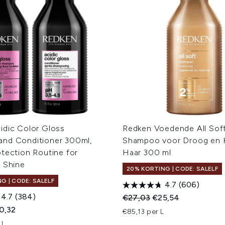
idic Color Gloss
Redken Voedende All Sof
nd Conditioner 300ml,
Shampoo voor Droog en 
tection Routine for
Haar 300 ml
e Shine
20% KORTING | CODE: SALELF
G | CODE: SALELF
4.7
(606)
4.7
(384)
Recommended Retail Price
Huidige prijs:
€27,03
€25,54
ed Retail Price:
dige prijs:
0,32
€85,13 per L
 L