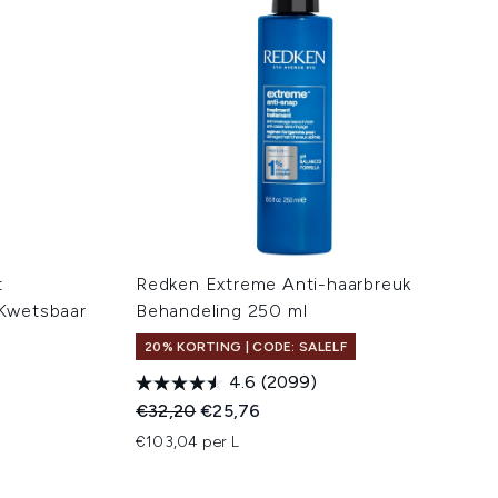
t
Redken Extreme Anti-haarbreuk
Kwetsbaar
Behandeling 250 ml
20% KORTING | CODE: SALELF
4.6
(2099)
Recommended Retail Price:
Huidige prijs:
€32,20
€25,76
:
€103,04 per L