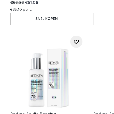
Recommended Retail Price:
Huidige prijs:
€63,83
€51,06
€85,10 per L
SNEL KOPEN
Redken Acidic Bonding
Redken Ac