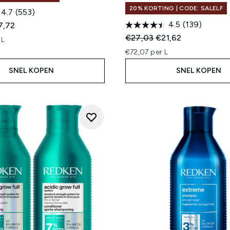
20% KORTING | CODE: SALELF
4.7
(553)
4.5
(139)
ed Retail Price:
dige prijs:
7,72
Recommended Retail Price
Huidige prijs:
€27,03
€21,62
 L
€72,07 per L
SNEL KOPEN
SNEL KOPEN