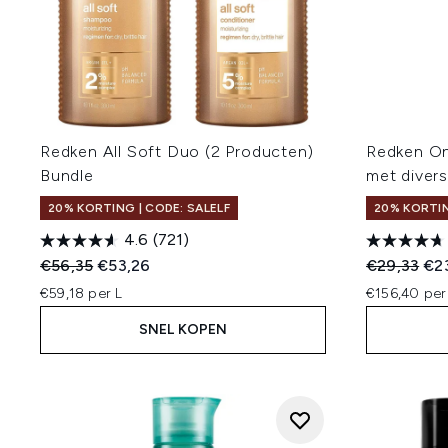
Redken All Soft Duo (2 Producten)
Redken On
Bundle
met diver
20% KORTING | CODE: SALELF
20% KORTIN
4.6
(721)
Recommended Retail Price:
Huidige prijs:
Recommend
Hui
€56,35
€53,26
€29,33
€2
€59,18 per L
€156,40 per
SNEL KOPEN