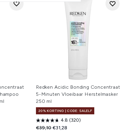
oncentraat
Redken Acidic Bonding Concentraat
 Shampoo
5-Minuten Vloeibaar Herstelmasker
ml
250 ml
20% KORTING | CODE: SALELF
4.8
(320)
:
Recommended Retail Price:
Huidige prijs:
€39,10
€31,28