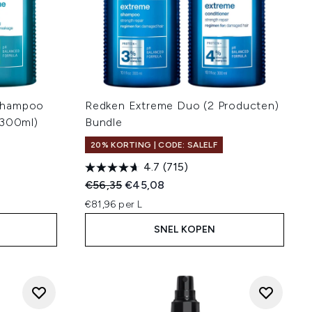
Shampoo
Redken Extreme Duo (2 Producten)
 300ml)
Bundle
20% KORTING | CODE: SALELF
4.7
(715)
Recommended Retail Price:
Huidige prijs:
€56,35
€45,08
€81,96 per L
SNEL KOPEN