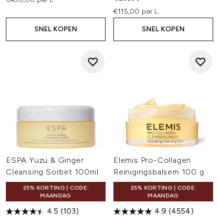
€115,00 per L
SNEL KOPEN
SNEL KOPEN
ESPA Yuzu & Ginger
Elemis Pro-Collagen
Cleansing Sorbet 100ml
Reinigingsbalsem 100 g
25% KORTING | CODE:
25% KORTING | CODE:
MAANDAG
MAANDAG
4.5
(103)
4.9
(4554)