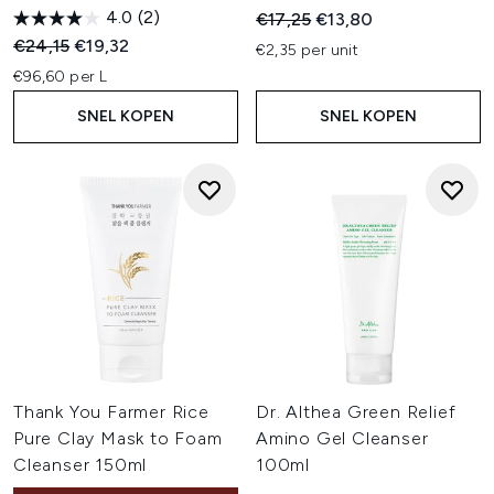
4.0
(2)
Recommended Retail Price:
Huidige prijs:
€17,25
€13,80
Recommended Retail Price:
Huidige prijs:
€24,15
€19,32
€2,35 per unit
€96,60 per L
SNEL KOPEN
SNEL KOPEN
Thank You Farmer Rice
Dr. Althea Green Relief
Pure Clay Mask to Foam
Amino Gel Cleanser
Cleanser 150ml
100ml