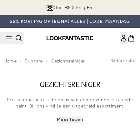
Overslaan naar de hoofdinhou
Geef €5 & Krijg €5!
25% KORTING OP (BIJNA) ALLES | CODE: MAANDAG
424
Artikelen
Home
Skincare
Gezichtsreiniger
GEZICHTSREINIGER
Een schone huid is de basis van een gezonde, stralende
teint. Bij ons vind je een uitgebreid assortiment
gezichtsreinigers van topmerken zoals The Ordinary,
CeraVe en ESPA. Of je nu een gezichtsreiniger voor droge
Meer lezen
huid, een zachte gezichtsreiniger voor gevoelige huid of
een gezichtsreiniger tegen acne nodig hebt, wij hebben
het perfecte product voor jouw huidtype en behoeften.