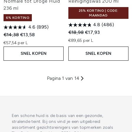
Normale tot Droge Huid
Reinigingswas 200 ml
236 ml
25% KORTING | CODE:
MAANDAG
6% KORTING
4.8
(486)
4.6
(895)
Recommended Retail Price:
Huidige prijs:
€18,98
€17,93
Recommended Retail Price:
Huidige prijs:
€14,38
€13,58
€89,65 per L
€57,54 per L
SNEL KOPEN
SNEL KOPEN
Pagina 1 van 14
Een schone huid is de basis van een gezonde,
stralende teint. Bij ons vind je een uitgebreid
assortiment gezichtsreinigers van topmerken zoals