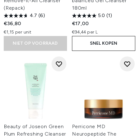
Remove-it-All Cleanser
balanced Gel Cleanser
(Repack)
180ml
4.7
(6)
5.0
(1)
€36,80
€17,00
€1,15 per unit
€94,44 per L
NIET OP VOORRAAD
SNEL KOPEN
Beauty of Joseon Green
Perricone MD
Plum Refreshing Cleanser
Neuropeptide The