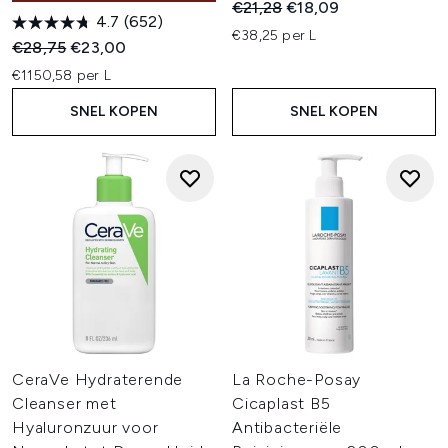
Recommended Retail Price:
Huidige prijs:
€21,28
€18,09
4.7
(652)
€38,25 per L
Recommended Retail Price:
Huidige prijs:
€28,75
€23,00
€1150,58 per L
SNEL KOPEN
SNEL KOPEN
CeraVe Hydraterende
La Roche-Posay
Cleanser met
Cicaplast B5
Hyaluronzuur voor
Antibacteriële