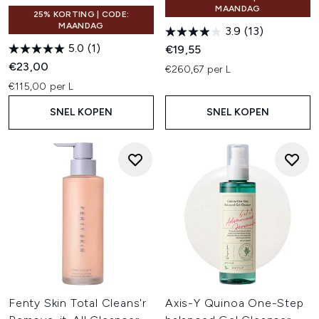
MAANDAG
25% KORTING | CODE:
MAANDAG
3.9
(13)
5.0
(1)
€19,55
€23,00
€260,67 per L
€115,00 per L
SNEL KOPEN
SNEL KOPEN
Fenty Skin Total Cleans'r
Axis-Y Quinoa One-Step