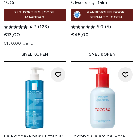
100ml
Cleansing Balm
25% KORTING | CODE:
AANBEVOLEN DOOR
MAANDAG
DERMATOLOGEN
4.7
(123)
5.0
(5)
€13,00
€45,00
€130,00 per L
SNEL KOPEN
SNEL KOPEN
La Roche-Posay Effaclar
Tocobo Calamine Pore