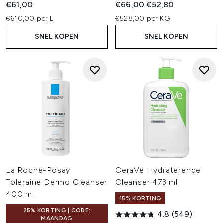
Recommended Retail Price:
Huidige prijs:
€61,00
€66,00
€52,80
€610,00 per L
€528,00 per KG
SNEL KOPEN
SNEL KOPEN
La Roche-Posay
CeraVe Hydraterende
Toleraine Dermo Cleanser
Cleanser 473 ml
400 ml
15% KORTING
25% KORTING | CODE:
4.8
(549)
MAANDAG