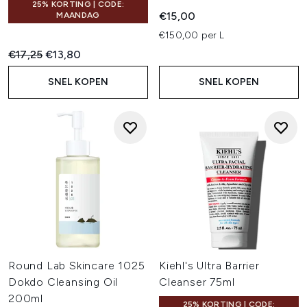
25% KORTING | CODE:
€15,00
MAANDAG
€150,00 per L
Recommended Retail Price:
Huidige prijs:
€17,25
€13,80
SNEL KOPEN
SNEL KOPEN
Round Lab Skincare 1025
Kiehl's Ultra Barrier
Dokdo Cleansing Oil
Cleanser 75ml
200ml
25% KORTING | CODE: