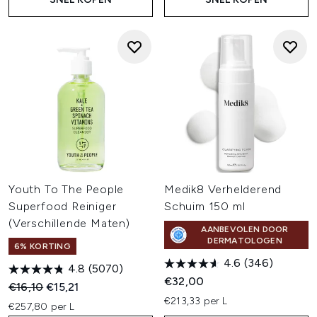
Youth To The People
Medik8 Verhelderend
Superfood Reiniger
Schuim 150 ml
(Verschillende Maten)
AANBEVOLEN DOOR
DERMATOLOGEN
6% KORTING
4.6
(346)
4.8
(5070)
€32,00
Recommended Retail Price:
Huidige prijs:
€16,10
€15,21
€213,33 per L
€257,80 per L