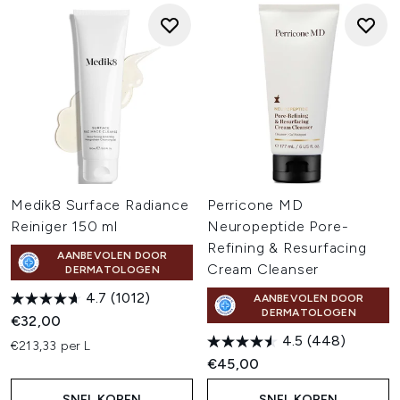
Medik8 Surface Radiance
Perricone MD
Reiniger 150 ml
Neuropeptide Pore-
Refining & Resurfacing
AANBEVOLEN DOOR
Cream Cleanser
DERMATOLOGEN
4.7
(1012)
AANBEVOLEN DOOR
DERMATOLOGEN
€32,00
4.5
(448)
€213,33 per L
€45,00
SNEL KOPEN
SNEL KOPEN