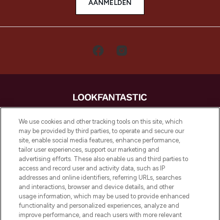
AANMELDEN
LOOKFANTASTIC is de ultieme online
We use cookies and other tracking tools on this site, which
beautybestemming van Europa, met de
may be provided by third parties, to operate and secure our
beste huidverzorging, haarproducten en
site, enable social media features, enhance performance,
make-up van meer dan 200 topmerken.
tailor user experiences, support our marketing and
Shop online of via de app, met gratis
advertising efforts. These also enable us and third parties to
verzending vanaf €40.
access and record user and activity data, such as IP
addresses and online identifiers, referring URLs, searches
and interactions, browser and device details, and other
Cookie-toestemming
usage information, which may be used to provide enhanced
Do Not Sell or Share My Personal
functionality and personalized experiences, analyze and
Information
improve performance, and reach users with more relevant