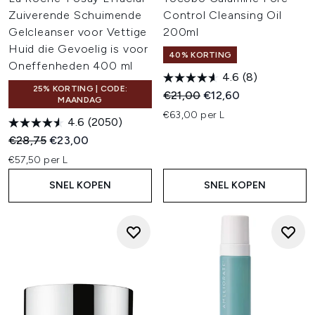
Zuiverende Schuimende
Control Cleansing Oil
Gelcleanser voor Vettige
200ml
Huid die Gevoelig is voor
40% KORTING
Oneffenheden 400 ml
4.6
(8)
25% KORTING | CODE:
Recommended Retail Price:
Huidige prijs:
€21,00
€12,60
MAANDAG
€63,00 per L
4.6
(2050)
Recommended Retail Price:
Huidige prijs:
€28,75
€23,00
€57,50 per L
SNEL KOPEN
SNEL KOPEN