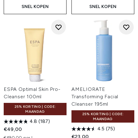
SNEL KOPEN
SNEL KOPEN
ESPA Optimal Skin Pro-
AMELIORATE
Cleanser 100ml
Transforming Facial
Cleanser 195ml
25% KORTING | CODE:
MAANDAG
25% KORTING | CODE:
MAANDAG
4.8
(187)
4.5
(75)
€49,00
€23,00
€490,00 per L