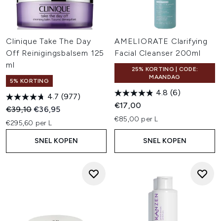
Clinique Take The Day
AMELIORATE Clarifying
Off Reinigingsbalsem 125
Facial Cleanser 200ml
ml
25% KORTING | CODE:
MAANDAG
5% KORTING
4.8
(6)
4.7
(977)
€17,00
Recommended Retail Price:
Huidige prijs:
€39,10
€36,95
€85,00 per L
€295,60 per L
SNEL KOPEN
SNEL KOPEN