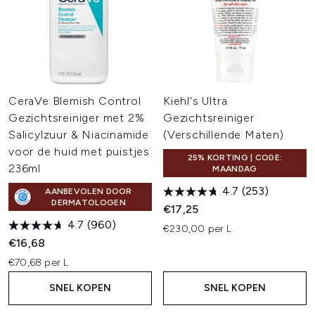
CeraVe Blemish Control
Kiehl's Ultra
Gezichtsreiniger met 2%
Gezichtsreiniger
Salicylzuur & Niacinamide
(Verschillende Maten)
voor de huid met puistjes
25% KORTING | CODE:
236ml
MAANDAG
4.7
(253)
AANBEVOLEN DOOR
DERMATOLOGEN
€17,25
4.7
(960)
€230,00 per L
€16,68
€70,68 per L
SNEL KOPEN
SNEL KOPEN