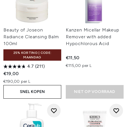
Beauty of Joseon
Kanzen Micellar Makeup
Radiance Cleansing Balm
Remover with added
100ml
Hypochlorous Acid
25% KORTING | CODE:
€11,50
MAANDAG
€115,00 per L
4.7
(211)
€19,00
€190,00 per L
SNEL KOPEN
NIET OP VOORRAAD