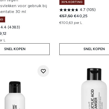
30% KORTING
vlekken voor gebruik bij
4.7
(105)
entatie 30 ml
Recommended Retail Price
Huidige prijs:
€57,50
€40,25
NG
€100,63 per L
4.4
(4383)
ed Retail Price:
dige prijs:
9,12
r L
SNEL KOPEN
SNEL KOPEN