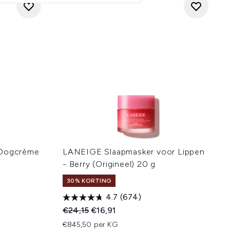
 Oogcrème
LANEIGE Slaapmasker voor Lippen
- Berry (Origineel) 20 g
30% KORTING
4.7
(674)
:
Recommended Retail Price:
Huidige prijs:
€24,15
€16,91
€845,50 per KG