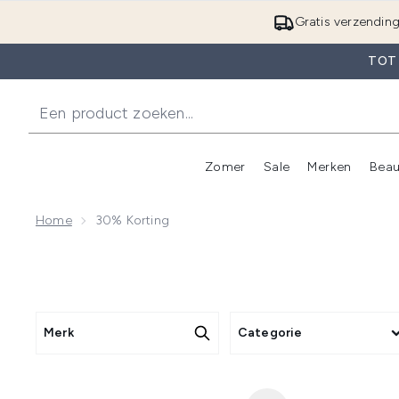
Gratis verzendin
TOT
Zomer
Sale
Merken
Beau
Enter submenu (Zome
E
Home
30% Korting
Merk
Categorie