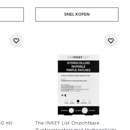
SNEL KOPEN
00 ml)
The INKEY List Onzichtbare
Puistjespleisters met Hydrocolloïde