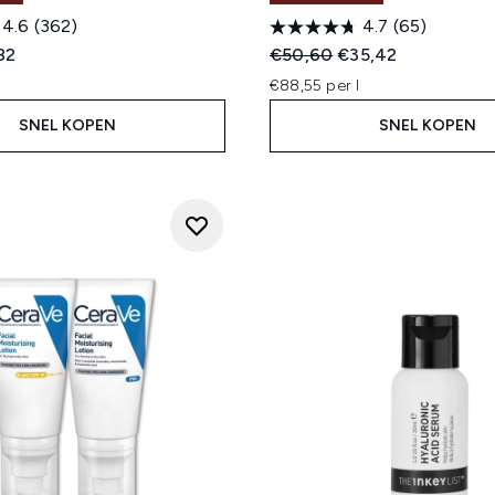
4.6
(362)
4.7
(65)
ed Retail Price:
ige prijs:
Recommended Retail Price
Huidige prijs:
82
€50,60
€35,42
€88,55 per l
SNEL KOPEN
SNEL KOPEN