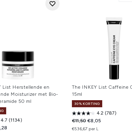
 List Herstellende en
The INKEY List Caffeine
ende Moisturizer met Bio-
15ml
eramide 50 ml
30% KORTING
NG
4.2
(787)
4.7
(1134)
Recommended Retail Price
Huidige prijs:
€11,50
€8,05
ed Retail Price:
dige prijs:
,28
€536,67 per L