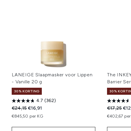
LANEIGE Slaapmasker voor Lippen
The INKEY
- Vanille 20 g
Barrier S
30% KORTING
30% KORTI
4.7
(362)
Recommended Retail Price:
Huidige prijs:
Recommend
Huid
€24,15
€16,91
€17,25
€12
€845,50 per KG
€402,67 per