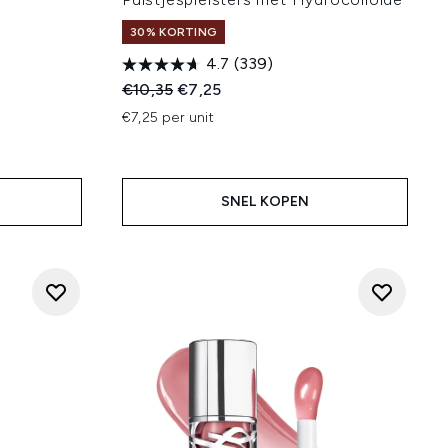
30% KORTING
4.7
(339)
:
Recommended Retail Price:
Huidige prijs:
€10,35
€7,25
€7,25 per unit
SNEL KOPEN