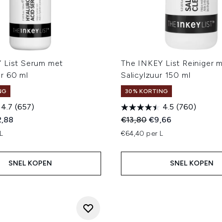
 List Serum met
The INKEY List Reiniger 
r 60 ml
Salicylzuur 150 ml
NG
30% KORTING
4.7
(657)
4.5
(760)
ed Retail Price:
dige prijs:
Recommended Retail Price
Huidige prijs:
2,88
€13,80
€9,66
L
€64,40 per L
SNEL KOPEN
SNEL KOPEN