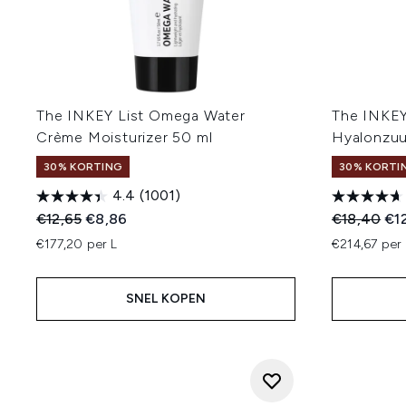
The INKEY List Omega Water
The INKEY
Crème Moisturizer 50 ml
Hyalonzuu
30% KORTING
30% KORTI
4.4
(1001)
Recommended Retail Price:
Huidige prijs:
Recommend
Hui
€12,65
€8,86
€18,40
€1
€177,20 per L
€214,67 per 
SNEL KOPEN