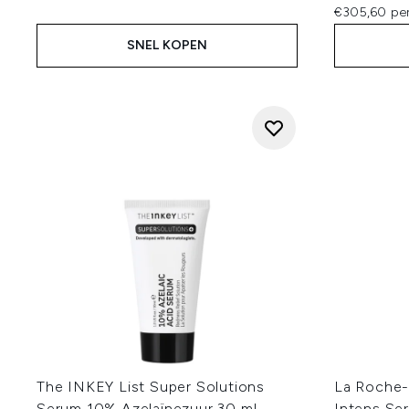
€305,60 per
SNEL KOPEN
The INKEY List Super Solutions
La Roche-
Serum 10% Azelaïnezuur 30 ml
Intens Se