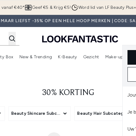
Overslaan naar de hoofdinhou
g vanaf €40*
Geef €5 & Krijg €5!
Word lid van LF Beauty Plus
 MAAR LIEFST -35% OP EEN HELE HOOP MERKEN | CODE: SA
ty Box
New & Trending
K-Beauty
Gezicht
Make-up
Pa
r)
nter submenu (Sale)
Enter submenu (Merken)
Enter submenu (Beauty Box)
Enter submenu (New & Trending)
Enter submenu (K-Beauty
E
30% KORTING
Jou
Je 
Beauty Skincare Subcategory
Beauty Hair Subcategory
Uw 