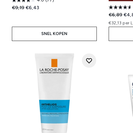
Recommended Retail Price:
Huidige prijs:
€9,19
€6,43
Recommend
Huid
€6,89
€4,
€32,13 per L
SNEL KOPEN