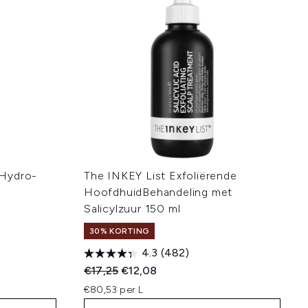
 Hydro-
The INKEY List Exfoliërende
HoofdhuidBehandeling met
Salicylzuur 150 ml
30% KORTING
4.3
(482)
:
Recommended Retail Price:
Huidige prijs:
€17,25
€12,08
€80,53 per L