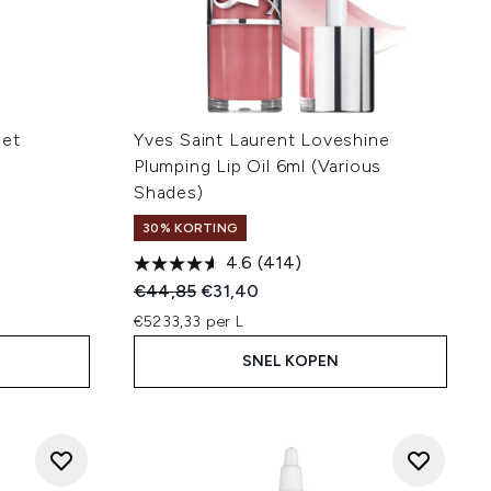
met
Yves Saint Laurent Loveshine
Plumping Lip Oil 6ml (Various
Shades)
30% KORTING
4.6
(414)
:
Recommended Retail Price:
Huidige prijs:
€44,85
€31,40
€5233,33 per L
SNEL KOPEN