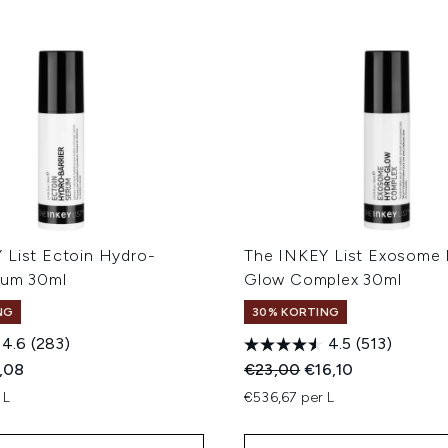
 List Ectoin Hydro-
The INKEY List Exosome
erum 30ml
Glow Complex 30ml
NG
30% KORTING
4.6
(283)
4.5
(513)
ed Retail Price:
ige prijs:
Recommended Retail Price
Huidige prijs:
,08
€23,00
€16,10
 L
€536,67 per L