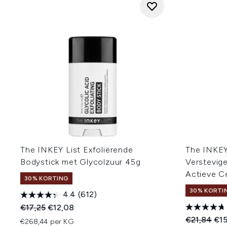
The INKEY List Exfoliërende
The INKEY
Bodystick met Glycolzuur 45g
Verstevig
Actieve C
30% KORTING
30% KORTI
4.4
(612)
Recommended Retail Price:
Huidige prijs:
€17,25
€12,08
Recommend
Hui
€21,84
€15
€268,44 per KG