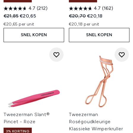
4.7
(212)
4.7
(162)
Recommended Retail Price:
Huidige prijs:
Recommended Retail Price:
Huidige prijs:
€21,85
€20,65
€20,70
€20,18
€20,65 per unit
€20,18 per unit
SNEL KOPEN
SNEL KOPEN
Tweezerman Slant®
Tweezerman
Pincet - Roze
Roségoudkleurige
Klassieke Wimperkruller
3% KORTING