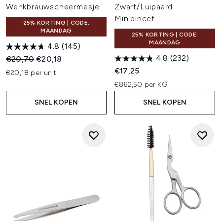
Wenkbrauwscheermesje
Zwart/Luipaard
Minipincet
25% KORTING | CODE:
MAANDAG
25% KORTING | CODE:
MAANDAG
4.8
(145)
4.8
(232)
Recommended Retail Price:
Huidige prijs:
€20,70
€20,18
€17,25
€20,18 per unit
€862,50 per KG
SNEL KOPEN
SNEL KOPEN