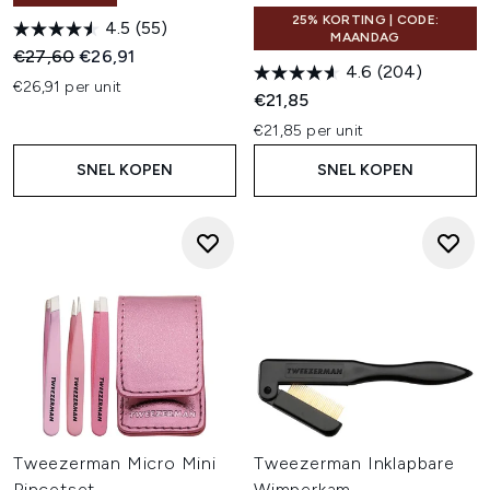
25% KORTING | CODE:
4.5
(55)
MAANDAG
Recommended Retail Price:
Huidige prijs:
€27,60
€26,91
4.6
(204)
€26,91 per unit
€21,85
€21,85 per unit
SNEL KOPEN
SNEL KOPEN
Tweezerman Micro Mini
Tweezerman Inklapbare
Pincetset
Wimperkam