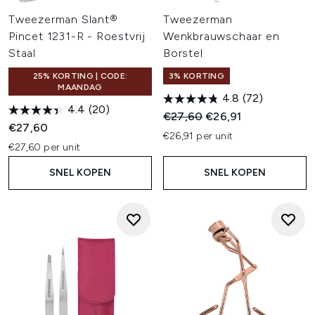
Tweezerman Slant®
Tweezerman
Pincet 1231-R - Roestvrij
Wenkbrauwschaar en
Staal
Borstel
25% KORTING | CODE:
3% KORTING
MAANDAG
4.8
(72)
4.4
(20)
Recommended Retail Price:
Huidige prijs:
€27,60
€26,91
€27,60
€26,91 per unit
€27,60 per unit
SNEL KOPEN
SNEL KOPEN