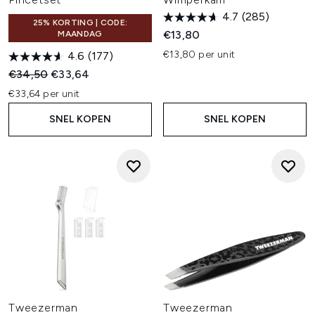
4.7
(285)
25% KORTING | CODE:
€13,80
MAANDAG
€13,80 per unit
4.6
(177)
Recommended Retail Price:
Huidige prijs:
€34,50
€33,64
€33,64 per unit
SNEL KOPEN
SNEL KOPEN
Tweezerman
Tweezerman