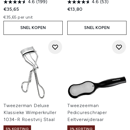
4.6
(199)
4.6
(53)
€35,65
€13,80
€35,65 per unit
SNEL KOPEN
SNEL KOPEN
Tweezerman Deluxe
Tweezeerman
Klassieke Wimperkruller
Pedicureschraper
1034-R Roestvrij Staal
Eeltverwijderaar
5% KORTING
3% KORTING