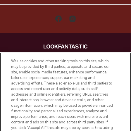
LOOKFANTASTIC is de ultieme online
We use cookies and other tracking tools on this site, which
beautybestemming van Europa, met de
may be provided by third parties, to operate and secure our
beste huidverzorging, haarproducten en
site, enable social media features, enhance performance,
make-up van meer dan 200 topmerken.
tailor user experiences, support our marketing and
Shop online of via de app, met gratis
advertising efforts. These also enable us and third parties to
verzending vanaf €40.
access and record user and activity data, such as IP
addresses and online identifiers, referring URLs, searches
and interactions, browser and device details, and other
Cookie-toestemming
usage information, which may be used to provide enhanced
Do Not Sell or Share My Personal
functionality and personalized experiences, analyze and
Information
improve performance, and reach users with more relevant
content and ads on this site and across third party sites. If
you click “Accept All” this site may deploy cookies (including
HELP & INFORMATIE