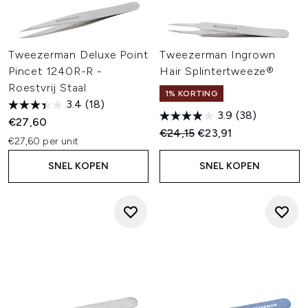
Tweezerman Deluxe Point
Tweezerman Ingrown
Pincet 1240R-R -
Hair Splintertweeze®
Roestvrij Staal
1% KORTING
3.4
(18)
3.9
(38)
€27,60
Recommended Retail Price:
Huidige prijs:
€24,15
€23,91
€27,60 per unit
SNEL KOPEN
SNEL KOPEN