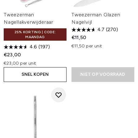
Tweezerman
Tweezerman Glazen
Nagellakverwijderaar
Nagelvijl
4.7
(270)
25% KORTING | CODE:
€11,50
MAANDAG
€11,50 per unit
4.6
(197)
€23,00
€23,00 per unit
SNEL KOPEN
NIET OP VOORRAAD