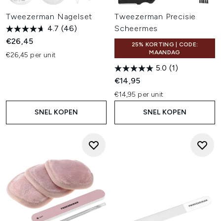
Tweezerman Nagelset
Tweezerman Precisie
4.7
(46)
Scheermes
€26,45
25% KORTING | CODE:
MAANDAG
€26,45 per unit
5.0
(1)
€14,95
€14,95 per unit
SNEL KOPEN
SNEL KOPEN