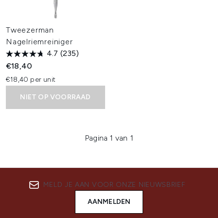
Tweezerman
Nagelriemreiniger
4.7
(235)
€18,40
€18,40 per unit
NIET OP VOORRAAD
Pagina 1 van 1
MELD JE AAN VOOR ONZE NIEUWSBRIEF
AANMELDEN