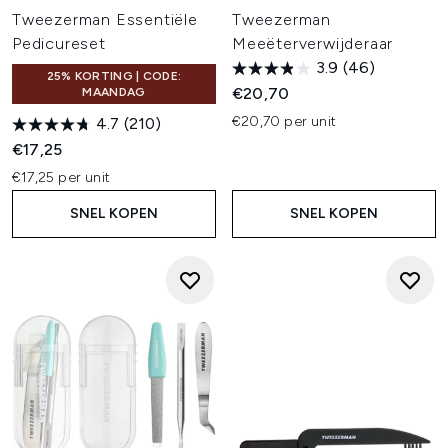
Tweezerman Essentiële
Tweezerman
Pedicureset
Meeëterverwijderaar
3.9
(46)
25% KORTING | CODE:
€20,70
MAANDAG
€20,70 per unit
4.7
(210)
€17,25
€17,25 per unit
SNEL KOPEN
SNEL KOPEN