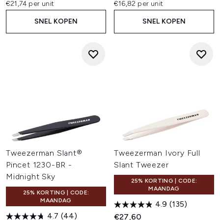
€21,74 per unit
€16,82 per unit
SNEL KOPEN
SNEL KOPEN
Tweezerman Slant®
Tweezerman Ivory Full
Pincet 1230-BR -
Slant Tweezer
Midnight Sky
25% KORTING | CODE:
MAANDAG
25% KORTING | CODE:
MAANDAG
4.9
(135)
4.7
(44)
€27,60