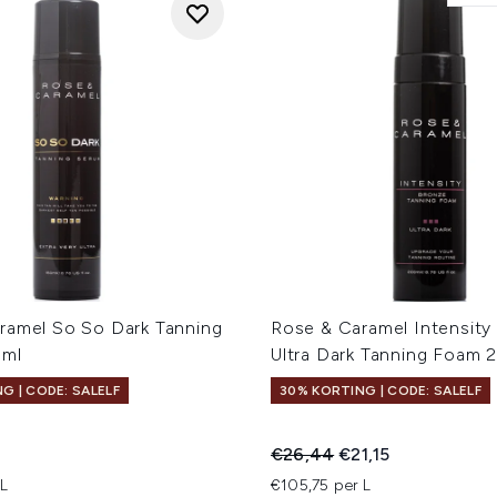
ramel So So Dark Tanning
Rose & Caramel Intensity
0ml
Ultra Dark Tanning Foam 
G | CODE: SALELF
30% KORTING | CODE: SALELF
Recommended Retail Price
Huidige prijs:
€26,44
€21,15
 L
€105,75 per L