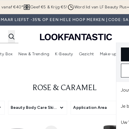
Overslaan naar de hoofdinhou
g vanaf €40*
Geef €5 & Krijg €5!
Word lid van LF Beauty Plus
 MAAR LIEFST -35% OP EEN HELE HOOP MERKEN | CODE: SA
ty Box
New & Trending
K-Beauty
Gezicht
Make-up
Pa
r)
nter submenu (Sale)
Enter submenu (Merken)
Enter submenu (Beauty Box)
Enter submenu (New & Trending)
Enter submenu (K-Beauty
E
ROSE & CARAMEL
Jou
Je 
Beauty Body Care Skin Type
Application Area
Uw 