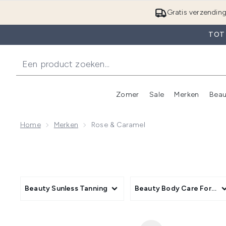
Gratis verzendin
TOT
Zomer
Sale
Merken
Beau
Enter submenu (Zome
E
Home
Merken
Rose & Caramel
Beauty Sunless Tanning
Beauty Body Care Format