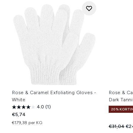
Rose & Caramel Exfoliating Gloves -
Rose & Ca
White
Dark Tann
4.0
(1)
20% KORTI
€5,74
€179,38 per KG
Recommend
Hui
€31,04
€2