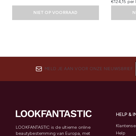
€124,15 per 
NIET OP VOORRAAD
N
MELD JE AAN VOOR ONZE NIEUWSBRIEF
HELP & 
Klantense
LOOKFANTASTIC is de ultieme online
Help
beautybestemming van Europa, met