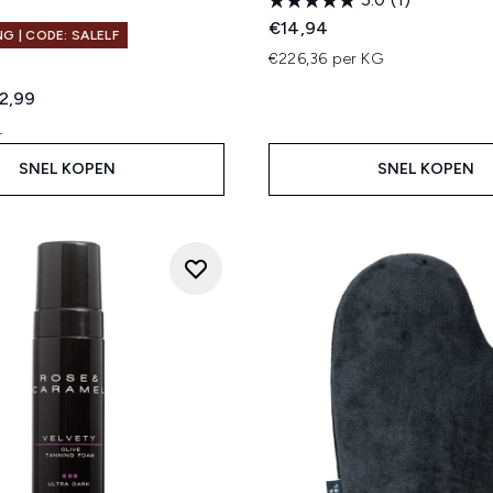
€14,94
G | CODE: SALELF
€226,36 per KG
ed Retail Price:
dige prijs:
2,99
L
SNEL KOPEN
SNEL KOPEN