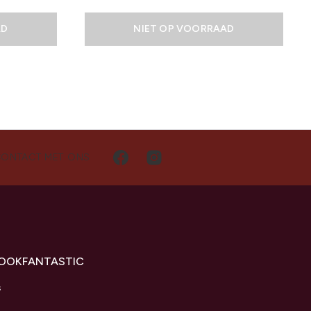
AD
NIET OP VOORRAAD
CONTACT MET ONS
LOOKFANTASTIC
s