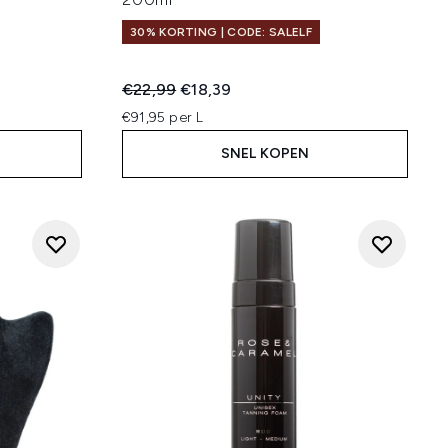
30% KORTING | CODE: SALELF
Recommended Retail Price:
Huidige prijs:
€22,99
€18,39
€91,95 per L
SNEL KOPEN