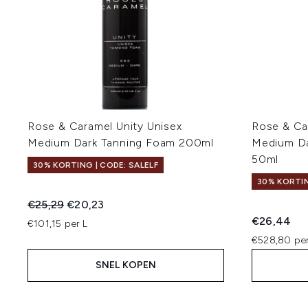
Rose & Caramel Unity Unisex
Rose & Ca
Medium Dark Tanning Foam 200ml
Medium Da
50ml
30% KORTING | CODE: SALELF
30% KORTIN
Recommended Retail Price:
Huidige prijs:
€25,29
€20,23
€26,44
€101,15 per L
€528,80 per
SNEL KOPEN