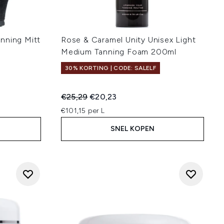
nning Mitt
Rose & Caramel Unity Unisex Light
Medium Tanning Foam 200ml
30% KORTING | CODE: SALELF
:
Recommended Retail Price:
Huidige prijs:
€25,29
€20,23
€101,15 per L
SNEL KOPEN