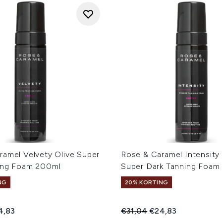
ramel Velvety Olive Super
Rose & Caramel Intensity
ing Foam 200ml
Super Dark Tanning Foam
NG
20% KORTING
ed Retail Price:
dige prijs:
Recommended Retail Price
Huidige prijs:
4,83
€31,04
€24,83