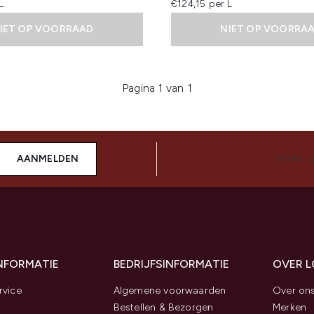
L
€124,15 per L
IET OP VOORRAAD
NIET OP VOORRA
Pagina 1 van 1
AANMELDEN
MAAK 
INFORMATIE
BEDRIJFSINFORMATIE
OVER 
rvice
Algemene voorwaarden
Over on
Bestellen & Bezorgen
Merken