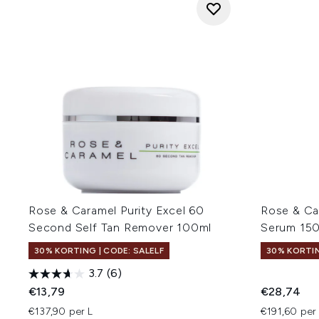
Rose & Caramel Purity Excel 60
Rose & Ca
Second Self Tan Remover 100ml
Serum 15
30% KORTING | CODE: SALELF
30% KORTIN
3.7
(6)
€13,79
€28,74
€137,90 per L
€191,60 per