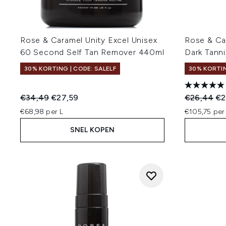
Rose & Caramel Unity Excel Unisex
Rose & Car
60 Second Self Tan Remover 440ml
Dark Tann
30% KORTING | CODE: SALELF
30% KORTIN
Recommended Retail Price:
Huidige prijs:
Recommend
Hui
€34,49
€27,59
€26,44
€2
€68,98 per L
€105,75 per
SNEL KOPEN