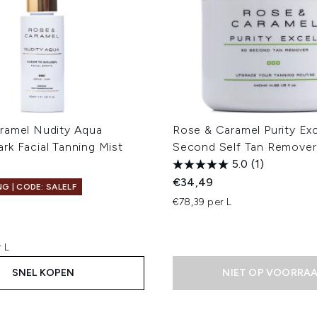
ramel Nudity Aqua
Rose & Caramel Purity Ex
rk Facial Tanning Mist
Second Self Tan Remove
5.0
(1)
€34,49
G | CODE: SALELF
€78,39 per L
 L
SNEL KOPEN
NIET OP VOORRA