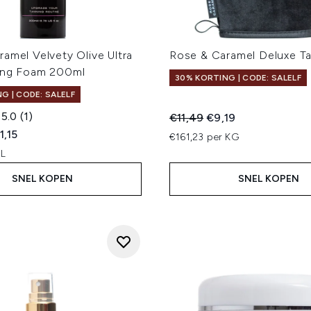
amel Velvety Olive Ultra
Rose & Caramel Deluxe Ta
ing Foam 200ml
30% KORTING | CODE: SALELF
G | CODE: SALELF
5.0
(1)
Recommended Retail Price
Huidige prijs:
€11,49
€9,19
ed Retail Price:
dige prijs:
1,15
€161,23 per KG
 L
SNEL KOPEN
SNEL KOPEN