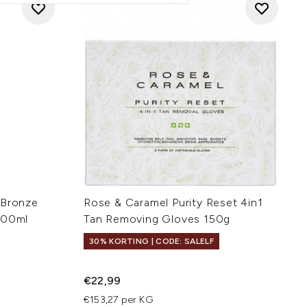
 Bronze
Rose & Caramel Purity Reset 4in1
200ml
Tan Removing Gloves 150g
30% KORTING | CODE: SALELF
:
€22,99
€153,27 per KG