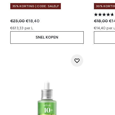
35% KORTING | CODE: SALELF
30% KORTIN
Recommended Retail Price:
Huidige prijs:
Recommend
Hui
€23,00
€18,40
€18,00
€1
€613,33 per L
€14,40 per u
SNEL KOPEN