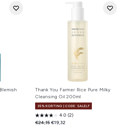
Blemish
Thank You Farmer Rice Pure Milky
Cleansing Oil 200ml
35% KORTING | CODE: SALELF
4.0
(2)
Recommended Retail Price:
Huidige prijs:
€24,15
€19,32