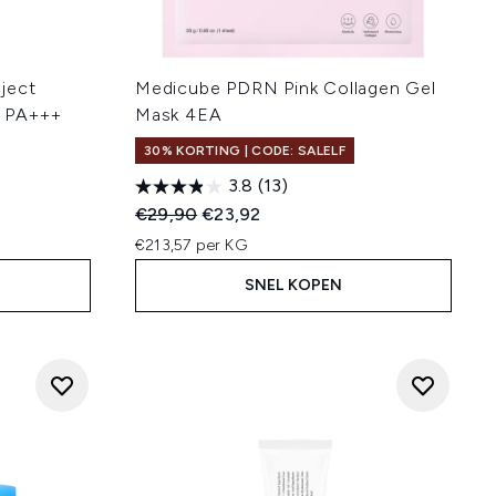
ject
Medicube PDRN Pink Collagen Gel
 PA+++
Mask 4EA
30% KORTING | CODE: SALELF
3.8
(13)
Recommended Retail Price:
Huidige prijs:
€29,90
€23,92
:
€213,57 per KG
SNEL KOPEN