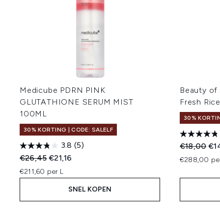
Medicube PDRN PINK
Beauty of
GLUTATHIONE SERUM MIST
Fresh Ric
100ML
30% KORTIN
30% KORTING | CODE: SALELF
3.8
(5)
Recommend
Hui
€18,00
€1
Recommended Retail Price:
Huidige prijs:
€26,45
€21,16
€288,00 pe
€211,60 per L
SNEL KOPEN