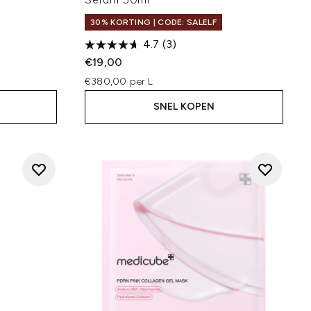
30% KORTING | CODE: SALELF
4.7
(3)
:
€19,00
€380,00 per L
SNEL KOPEN