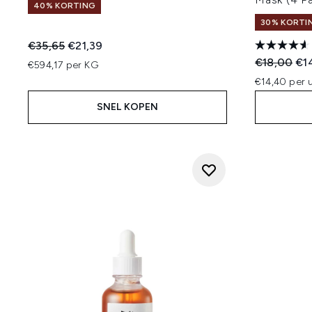
40% KORTING
30% KORTIN
Recommended Retail Price:
Huidige prijs:
€35,65
€21,39
Recommend
Hui
€18,00
€1
€594,17 per KG
€14,40 per u
SNEL KOPEN