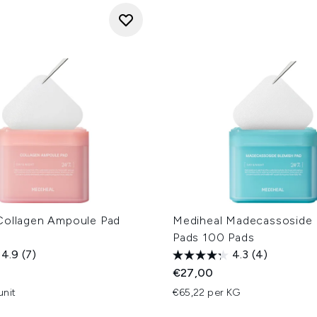
Collagen Ampoule Pad
Mediheal Madecassoside 
Pads 100 Pads
4.9
(7)
4.3
(4)
€27,00
unit
€65,22 per KG