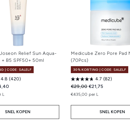
 Joseon Relief Sun Aqua-
Medicube Zero Pore Pad 
e + B5 SPF50+ 50ml
(70Pcs)
G | CODE: SALELF
30% KORTING | CODE: SALELF
4.8
(420)
4.7
(82)
ed Retail Price:
dige prijs:
Recommended Retail Price
Huidige prijs:
4,40
€29,00
€21,75
r L
€435,00 per L
SNEL KOPEN
SNEL KOPEN