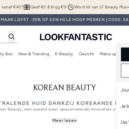
Overslaan naar de hoofdinhou
g vanaf €40*
Geef €5 & Krijg €5!
Word lid van LF Beauty Plus
 MAAR LIEFST -35% OP EEN HELE HOOP MERKEN | CODE: SA
ty Box
New & Trending
K-Beauty
Gezicht
Make-up
Pa
r)
nter submenu (Sale)
Enter submenu (Merken)
Enter submenu (Beauty Box)
Enter submenu (New & Trending)
Enter submenu (K-Beauty
E
KOREAN BEAUTY
Jou
TRALENDE HUID DANKZIJ KOREAANSE INN
Je 
ean Beauty, een wereld waar geavanceerde innovaties op het 
 ingrediënten en doordachte formules. Korean Beauty staat 
Meer lezen
rt uitzonderlijke resultaten dankzij geavanceerde hydratatiete
Uw 
ière ondersteunen en milde routines waarbij de huid op de eer