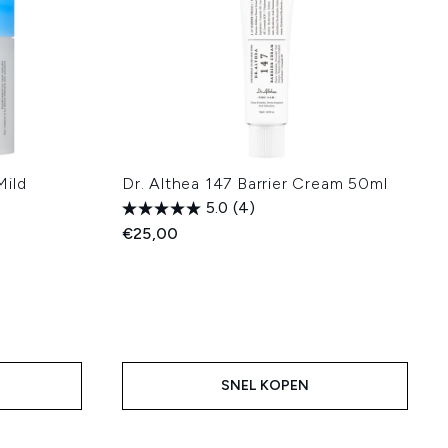
Mild
Dr. Althea 147 Barrier Cream 50ml
5.0
(4)
€25,00
:
SNEL KOPEN