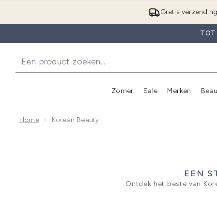
Gratis verzendin
TOT
Zomer
Sale
Merken
Beau
Enter submenu (Zome
E
Home
Korean Beauty
EEN S
Ontdek het beste van Kor
samenkomen met traditionele
speelse verpakkingen; het leve
die de huidbarr