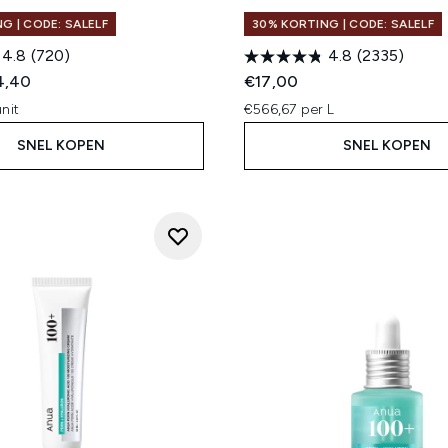
G | CODE: SALELF
30% KORTING | CODE: SALELF
4.8
(720)
4.8
(2335)
ed Retail Price:
dige prijs:
4,40
€17,00
nit
€566,67 per L
SNEL KOPEN
SNEL KOPEN