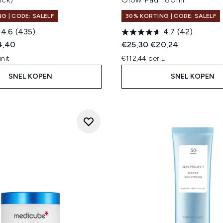
G | CODE: SALELF
30% KORTING | CODE: SALELF
4.6
(435)
4.7
(42)
ed Retail Price:
dige prijs:
Recommended Retail Price
Huidige prijs:
4,40
€25,30
€20,24
nit
€112,44 per L
SNEL KOPEN
SNEL KOPEN