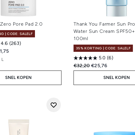
Zero Pore Pad 2.0
Thank You Farmer Sun Pro
Water Sun Cream SPF50+
G | CODE: SALELF
100ml
4.6
(263)
35% KORTING | CODE: SALELF
ed Retail Price:
dige prijs:
1,75
5.0
(6)
 L
Recommended Retail Price
Huidige prijs:
€32,20
€25,76
SNEL KOPEN
SNEL KOPEN