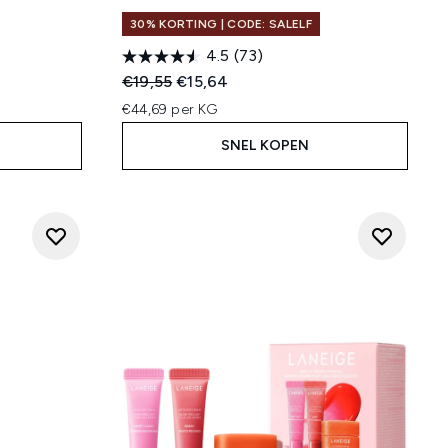
30% KORTING | CODE: SALELF
4.5
(73)
Recommended Retail Price:
Huidige prijs:
€19,55
€15,64
€44,69 per KG
SNEL KOPEN