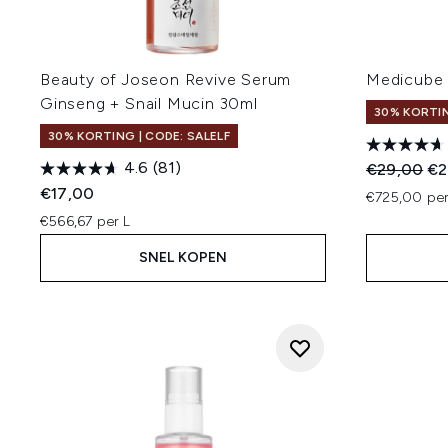
Beauty of Joseon Revive Serum
Medicube 
Ginseng + Snail Mucin 30ml
30% KORTIN
30% KORTING | CODE: SALELF
4.6
(81)
Recommend
Hui
€29,00
€2
€17,00
€725,00 per
€566,67 per L
SNEL KOPEN