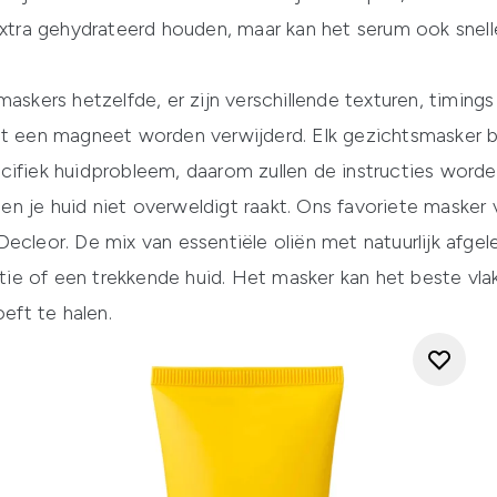
 extra gehydrateerd houden, maar kan het serum ook snel
maskers hetzelfde, er zijn verschillende texturen, timin
et een magneet worden verwijderd. Elk gezichtsmasker b
cifiek huidprobleem, daarom zullen de instructies wor
t en je huid niet overweldigt raakt. Ons favoriete masker
 Decleor
. De mix van essentiële oliën met natuurlijk afgel
tatie of een trekkende huid. Het masker kan het beste v
oeft te halen.