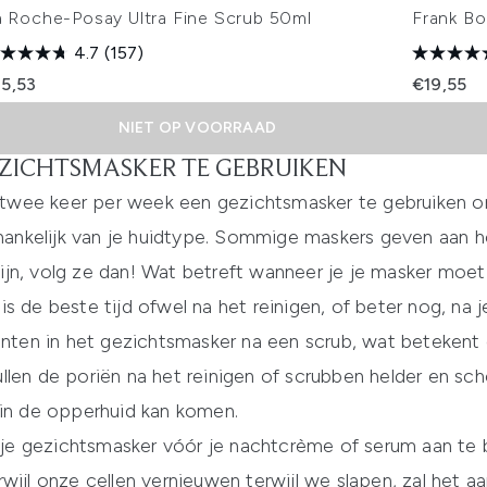
a Roche-Posay Ultra Fine Scrub 50ml
Frank Bo
4.7
(157)
15,53
€19,55
NIET OP VOORRAAD
ZICHTSMASKER TE GEBRUIKEN
wee keer per week een gezichtsmasker te gebruiken om
afhankelijk van je huidtype. Sommige maskers geven aa
r zijn, volg ze dan! Wat betreft wanneer je je masker mo
 de beste tijd ofwel na het reinigen, of beter nog, na je
ënten in het gezichtsmasker na een scrub, wat betekent da
llen de poriën na het reinigen of scrubben helder en sc
 in de opperhuid kan komen.
e gezichtsmasker vóór je nachtcrème of serum aan te 
rwijl onze cellen vernieuwen terwijl we slapen, zal het