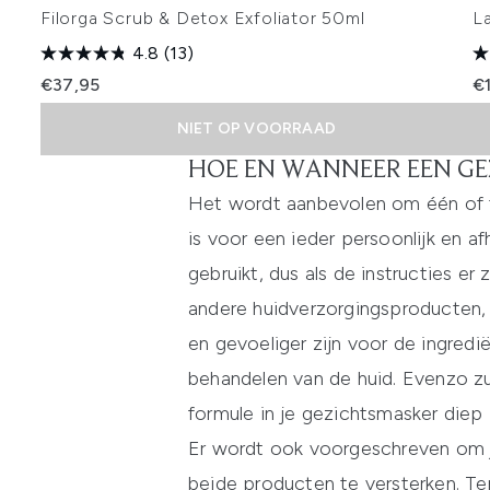
Filorga Scrub & Detox Exfoliator 50ml
L
4.8
(13)
€37,95
€
NIET OP VOORRAAD
HOE EN WANNEER EEN GE
Showing slide 1
Het wordt aanbevolen om één of t
is voor een ieder persoonlijk en 
gebruikt, dus als de instructies e
andere huidverzorgingsproducten, is
en gevoeliger zijn voor de ingredi
behandelen van de huid. Evenzo zu
formule in je gezichtsmasker diep
Er wordt ook voorgeschreven om j
beide producten te versterken. Te