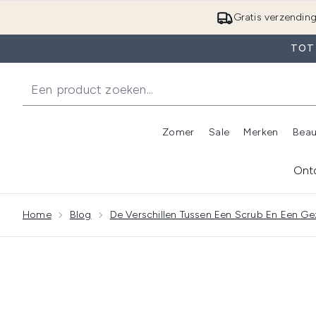
Gratis verzendin
TOT 
Zomer
Sale
Merken
Beau
Enter submenu (Zome
E
Ont
Showing sli
Home
Blog
De Verschillen Tussen Een Scrub En Een G