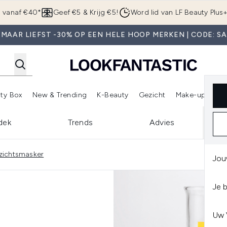
Overslaan naar de hoofdinhou
g vanaf €40*
Geef €5 & Krijg €5!
Word lid van LF Beauty Plus
MAAR LIEFST -30% OP EEN HELE HOOP MERKEN | CODE: S
ty Box
New & Trending
K-Beauty
Gezicht
Make-up
Pa
r)
nter submenu (Sale)
Enter submenu (Merken)
Enter submenu (Beauty Box)
Enter submenu (New & Trending)
Enter submenu (K-Beauty
E
dek
Trends
Advies
de 1
ezichtsmasker
Jou
Je 
Uw 