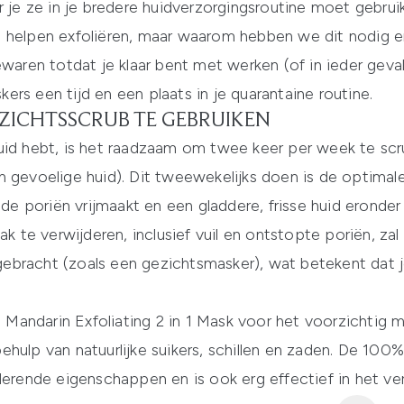
r je ze in je bredere huidverzorgingsroutine moet gebru
n helpen exfoliëren, maar waarom hebben we dit nodig e
ewaren totdat je klaar bent met werken (of in ieder geva
rs een tijd en een plaats in je quarantaine routine.
ZICHTSSCRUB TE GEBRUIKEN
huid hebt, is het raadzaam om twee keer per week te sc
n gevoelige huid). Dit tweewekelijks doen is de optima
, de poriën vrijmaakt en een gladdere, frisse huid eronde
ak te verwijderen, inclusief vuil en ontstopte poriën, zal 
bracht (zoals een gezichtsmasker), wat betekent dat je 
Mandarin Exfoliating 2 in 1 Mask
voor het voorzichtig m
hulp van natuurlijke suikers, schillen en zaden. De 100
derende eigenschappen en is ook erg effectief in het ver