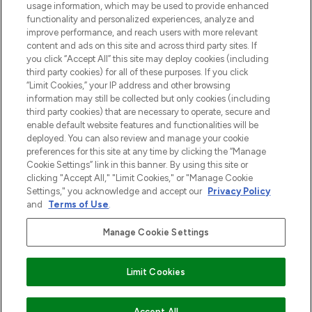
usage information, which may be used to provide enhanced
Do Not Sell or Share My Personal
functionality and personalized experiences, analyze and
Information
improve performance, and reach users with more relevant
content and ads on this site and across third party sites. If
you click “Accept All” this site may deploy cookies (including
HELP & INFORMATIE
third party cookies) for all of these purposes. If you click
“Limit Cookies,” your IP address and other browsing
information may still be collected but only cookies (including
BEDRIJFSINFORMATIE
third party cookies) that are necessary to operate, secure and
enable default website features and functionalities will be
deployed. You can also review and manage your cookie
OVER LOOKFANTASTIC
preferences for this site at any time by clicking the “Manage
Cookie Settings” link in this banner. By using this site or
clicking "Accept All," "Limit Cookies," or "Manage Cookie
Settings," you acknowledge and accept our
Privacy Policy
and
Terms of Use
.
Betaal veilig met
Manage Cookie Settings
Limit Cookies
2026 THG Beauty Europe GmbH Maximilianstrasse 54 80538 Munich
Accept All