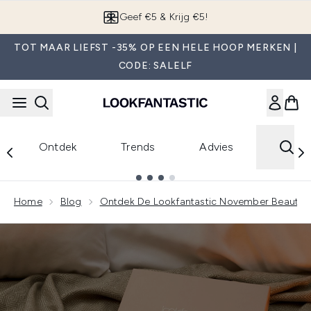
Overslaan naar de hoofdinhou
Geef €5 & Krijg €5!
TOT MAAR LIEFST -35% OP EEN HELE HOOP MERKEN |
CODE: SALELF
Ontdek
Trends
Advies
Showing slide 1
Home
Blog
Ontdek De Lookfantastic November Beauty 