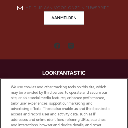
MELD JE AAN VOOR ONZE NIEUWSBRIEF
AANMELDEN
LOOKFANTASTIC is de ultieme online
We use cookies and other tracking tools on this site, which
beautybestemming van Europa, met de
may be provided by third parties, to operate and secure our
beste huidverzorging, haarproducten en
site, enable social media features, enhance performance,
make-up van meer dan 200 topmerken.
tailor user experiences, support our marketing and
Shop online of via de app, met gratis
advertising efforts. These also enable us and third parties to
verzending vanaf €40.
access and record user and activity data, such as IP
addresses and online identifiers, referring URLs, searches
and interactions, browser and device details, and other
Cookie-toestemming