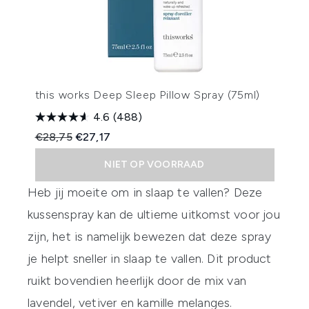
this works Deep Sleep Pillow Spray (75ml)
4.6
(488)
Recommended Retail Price:
Huidige prijs:
€28,75
€27,17
NIET OP VOORRAAD
Heb jij moeite om in slaap te vallen? Deze
kussenspray kan de ultieme uitkomst voor jou
zijn, het is namelijk bewezen dat deze spray
je helpt sneller in slaap te vallen. Dit product
ruikt bovendien heerlijk door de mix van
lavendel, vetiver en kamille melanges.