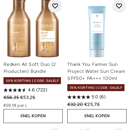
Redken All Soft Duo (2
Thank You Farmer Sun
Producten) Bundle
Project Water Sun Cream
SPF50+ PA+++ 100ml
20% KORTING | CODE: SALELF
35% KORTING | CODE: SALELF
4.6
(722)
5.0
(6)
Recommended Retail Price:
Huidige prijs:
€56,35
€53,26
Recommended Retail Price:
Huidige prijs:
€32,20
€25,76
€59,18 per L
SNEL KOPEN
SNEL KOPEN