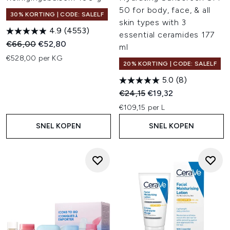
50 for body, face, & all
30% KORTING | CODE: SALELF
skin types with 3
4.9
(4553)
essential ceramides 177
Recommended Retail Price:
Huidige prijs:
€66,00
€52,80
ml
€528,00 per KG
20% KORTING | CODE: SALELF
5.0
(8)
Recommended Retail Price:
Huidige prijs:
€24,15
€19,32
€109,15 per L
SNEL KOPEN
SNEL KOPEN