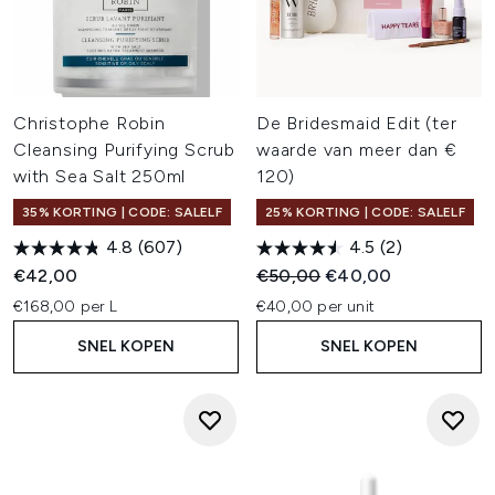
Christophe Robin
De Bridesmaid Edit (ter
Cleansing Purifying Scrub
waarde van meer dan €
with Sea Salt 250ml
120)
35% KORTING | CODE: SALELF
25% KORTING | CODE: SALELF
4.8
(607)
4.5
(2)
Recommended Retail Price:
Huidige prijs:
€42,00
€50,00
€40,00
€168,00 per L
€40,00 per unit
SNEL KOPEN
SNEL KOPEN