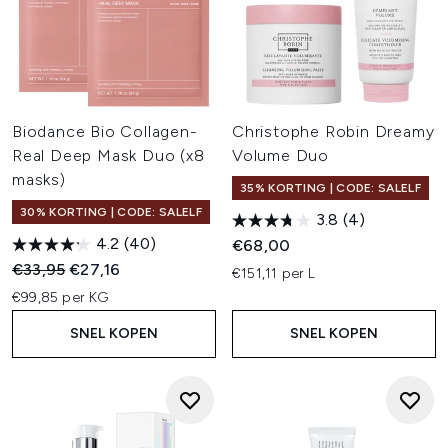
Biodance Bio Collagen-
Christophe Robin Dreamy
Real Deep Mask Duo (x8
Volume Duo
masks)
35% KORTING | CODE: SALELF
30% KORTING | CODE: SALELF
3.8
(4)
4.2
(40)
€68,00
Recommended Retail Price:
Huidige prijs:
€33,95
€27,16
€151,11 per L
€99,85 per KG
SNEL KOPEN
SNEL KOPEN