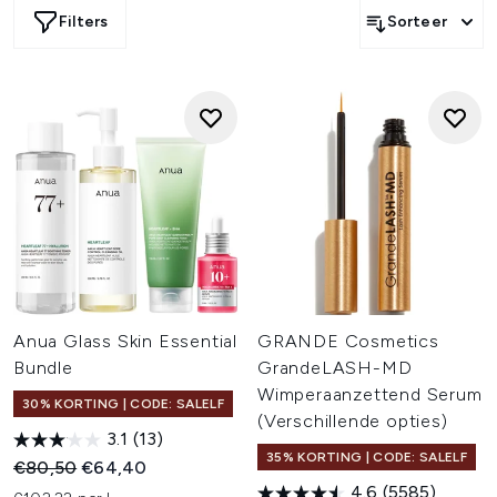
Filters
Sorteer
Anua Glass Skin Essential
GRANDE Cosmetics
Bundle
GrandeLASH-MD
Wimperaanzettend Serum
30% KORTING | CODE: SALELF
(Verschillende opties)
3.1
(13)
35% KORTING | CODE: SALELF
Recommended Retail Price:
Huidige prijs:
€80,50
€64,40
4.6
(5585)