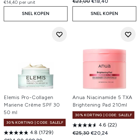
Recommended Retail Price:
Huidige prijs:
€23,00
€18,40
€14,40 per unit
SNEL KOPEN
SNEL KOPEN
Elemis Pro-Collagen
Anua Niacinamide 5 TXA
Mariene Crème SPF 30
Brightening Pad 210ml
50 ml
30% KORTING | CODE: SALELF
30% KORTING | CODE: SALELF
4.6
(22)
4.8
(1729)
Recommended Retail Price:
Huidige prijs:
€25,30
€20,24