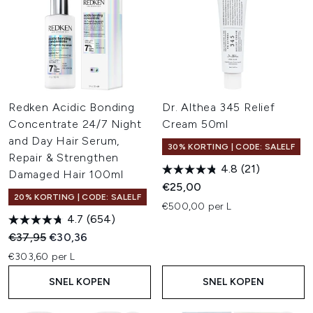
Redken Acidic Bonding
Dr. Althea 345 Relief
Concentrate 24/7 Night
Cream 50ml
and Day Hair Serum,
30% KORTING | CODE: SALELF
Repair & Strengthen
4.8
(21)
Damaged Hair 100ml
€25,00
20% KORTING | CODE: SALELF
€500,00 per L
4.7
(654)
Recommended Retail Price:
Huidige prijs:
€37,95
€30,36
€303,60 per L
SNEL KOPEN
SNEL KOPEN