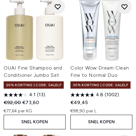
OUAI Fine Shampoo and
Color Wow Dream Clean
Conditioner Jumbo Set
Fine to Normal Duo
20% KORTING | CODE: SALELF
30% KORTING | CODE: SALELF
4.1
(13)
4.8
(1002)
Recommended Retail Price:
Huidige prijs:
€92,00
€73,60
€49,45
€77,64 per KG
€98,90 per L
SNEL KOPEN
SNEL KOPEN