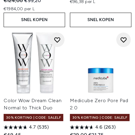
Recommended Retail Price:
Huidige prijs:
€124,00
€99,20
€96,38 per L
€1984,00 per L
SNEL KOPEN
SNEL KOPEN
Color Wow Dream Clean
Medicube Zero Pore Pad
Normal to Thick Duo
2.0
30% KORTING | CODE: SALELF
30% KORTING | CODE: SALELF
4.7
(535)
4.6
(263)
Recommended Retail Price:
Huidige prijs:
€49,45
€29,00
€21,75