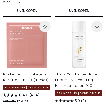
€851,33 per L
SNEL KOPEN
SNEL KOPEN
Biodance Bio Collagen-
Thank You Farmer Rice
Real Deep Mask (4 Pack)
Pure Milky Hydrating
Essential Toner 200ml
30% KORTING | CODE: SALELF
35% KORTING | CODE: SALELF
4.6
(434)
5.0
(2)
Recommended Retail Price:
Huidige prijs:
€18,00
€14,40