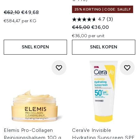
25% KORTING | CODE: SALELF
Recommended Retail Price:
Huidige prijs:
€62,10
€49,68
4.7
(3)
€584,47 per KG
Recommended Retail Price:
Huidige prijs:
€45,00
€36,00
€36,00 per unit
SNEL KOPEN
SNEL KOPEN
Elemis Pro-Collagen
CeraVe Invisible
Reinigingsbalsem 100 g
Hydrating Sunscreen SPF