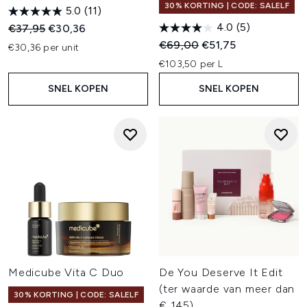
30% KORTING | CODE: SALELF
5.0
(11)
4.0
(5)
Recommended Retail Price:
Huidige prijs:
€37,95
€30,36
Recommended Retail Price:
Huidige prijs:
€69,00
€51,75
€30,36 per unit
€103,50 per L
SNEL KOPEN
SNEL KOPEN
Medicube Vita C Duo
De You Deserve It Edit
(ter waarde van meer dan
30% KORTING | CODE: SALELF
€ 145)