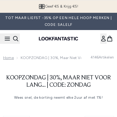
Overslaan naar de hoofdinhou
Geef €5 & Krijg €5!
TOT MAAR LIEFST -35% OP EEN HELE HOOP MERKEN |
CODE: SALELF
4146
Artikelen
Home
KOOPZONDAG | 30%, Maar Niet Voor Lang... | Code:
KOOPZONDAG | 30%, MAAR NIET VOOR
LANG... | CODE: ZONDAG
Wees snel, de korting neemt elke 2uur af met 1%!