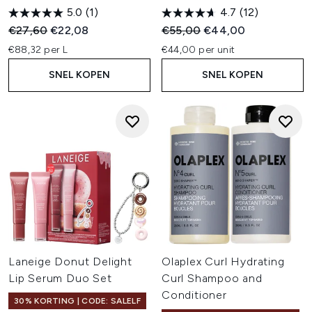
5.0
(1)
4.7
(12)
Recommended Retail Price:
Huidige prijs:
Recommended Retail Price:
Huidige prijs:
€27,60
€22,08
€55,00
€44,00
€88,32 per L
€44,00 per unit
SNEL KOPEN
SNEL KOPEN
Laneige Donut Delight
Olaplex Curl Hydrating
Lip Serum Duo Set
Curl Shampoo and
Conditioner
30% KORTING | CODE: SALELF