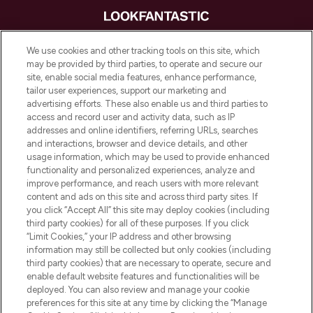
LOOKFANTASTIC is de ultieme online
We use cookies and other tracking tools on this site, which
beautybestemming van Europa, met de
may be provided by third parties, to operate and secure our
beste huidverzorging, haarproducten en
site, enable social media features, enhance performance,
make-up van meer dan 200 topmerken.
tailor user experiences, support our marketing and
Shop online of via de app, met gratis
advertising efforts. These also enable us and third parties to
verzending vanaf €40.
access and record user and activity data, such as IP
addresses and online identifiers, referring URLs, searches
and interactions, browser and device details, and other
Cookie-toestemming
usage information, which may be used to provide enhanced
Do Not Sell or Share My Personal
functionality and personalized experiences, analyze and
Information
improve performance, and reach users with more relevant
content and ads on this site and across third party sites. If
you click “Accept All” this site may deploy cookies (including
HELP & INFORMATIE
third party cookies) for all of these purposes. If you click
“Limit Cookies,” your IP address and other browsing
information may still be collected but only cookies (including
BEDRIJFSINFORMATIE
third party cookies) that are necessary to operate, secure and
enable default website features and functionalities will be
deployed. You can also review and manage your cookie
OVER LOOKFANTASTIC
preferences for this site at any time by clicking the “Manage