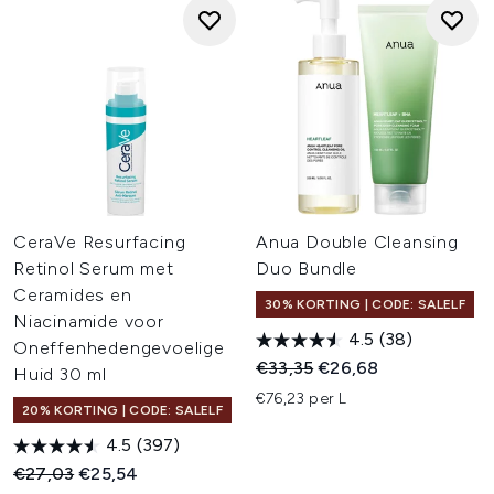
CeraVe Resurfacing
Anua Double Cleansing
Retinol Serum met
Duo Bundle
Ceramides en
30% KORTING | CODE: SALELF
Niacinamide voor
4.5
(38)
Oneffenhedengevoelige
Recommended Retail Price:
Huidige prijs:
€33,35
€26,68
Huid 30 ml
€76,23 per L
20% KORTING | CODE: SALELF
4.5
(397)
Recommended Retail Price:
Huidige prijs:
€27,03
€25,54