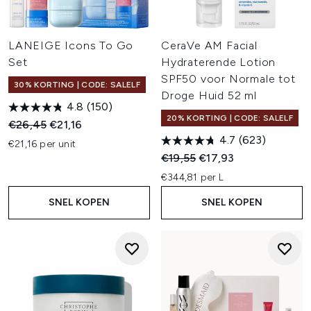
LANEIGE Icons To Go
CeraVe AM Facial
Set
Hydraterende Lotion
SPF50 voor Normale tot
30% KORTING | CODE: SALELF
Droge Huid 52 ml
4.8
(150)
20% KORTING | CODE: SALELF
Recommended Retail Price:
Huidige prijs:
€26,45
€21,16
4.7
(623)
€21,16 per unit
Recommended Retail Price:
Huidige prijs:
€19,55
€17,93
€344,81 per L
SNEL KOPEN
SNEL KOPEN