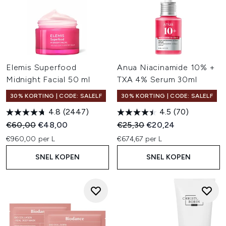
Elemis Superfood
Anua Niacinamide 10% +
Midnight Facial 50 ml
TXA 4% Serum 30ml
30% KORTING | CODE: SALELF
30% KORTING | CODE: SALELF
4.8
(2447)
4.5
(70)
Recommended Retail Price:
Huidige prijs:
Recommended Retail Price:
Huidige prijs:
€60,00
€48,00
€25,30
€20,24
€960,00 per L
€674,67 per L
SNEL KOPEN
SNEL KOPEN