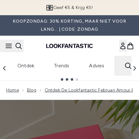
Overslaan naar de hoofdinhou
Geef €5 & Krijg €5!
KOOPZONDAG: 30% KORTING, MAAR NIET VOOR
LANG... | CODE: ZONDAG
Ontdek
Trends
Advies
Showing slide 1
Home
Blog
Ontdek De Lookfantastic Februari Amour Be