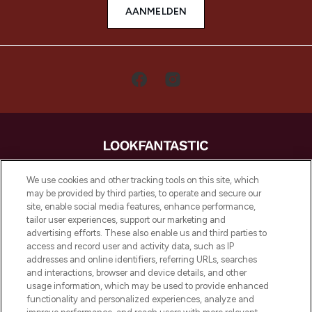
AANMELDEN
LOOKFANTASTIC is de ultieme online
We use cookies and other tracking tools on this site, which
beautybestemming van Europa, met de
may be provided by third parties, to operate and secure our
beste huidverzorging, haarproducten en
site, enable social media features, enhance performance,
make-up van meer dan 200 topmerken.
tailor user experiences, support our marketing and
Shop online of via de app, met gratis
advertising efforts. These also enable us and third parties to
verzending vanaf €40.
access and record user and activity data, such as IP
addresses and online identifiers, referring URLs, searches
and interactions, browser and device details, and other
Cookie-toestemming
usage information, which may be used to provide enhanced
Do Not Sell or Share My Personal
functionality and personalized experiences, analyze and
Information