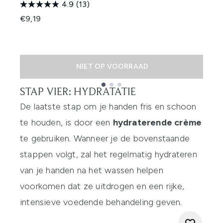
S
4.9
(13)
D
€9,19
€
NIET OP VOORRAAD
STAP VIER: HYDRATATIE
Showing slide 1
De laatste stap om je handen fris en schoon
te houden, is door een
hydraterende crème
te gebruiken. Wanneer je de bovenstaande
stappen volgt, zal het regelmatig hydrateren
van je handen na het wassen helpen
voorkomen dat ze uitdrogen en een rijke,
intensieve voedende behandeling geven.