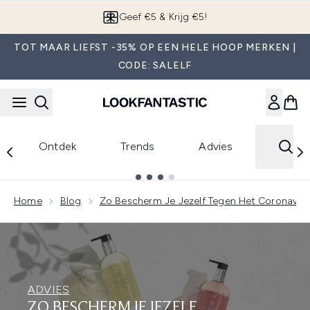
Overslaan naar de hoofdinhou
Geef €5 & Krijg €5!
TOT MAAR LIEFST -35% OP EEN HELE HOOP MERKEN |
CODE: SALELF
Ontdek
Trends
Advies
Showing slide 1
Home
Blog
Zo Bescherm Je Jezelf Tegen Het Coronaviru
ADVIES
ZO BESCHERM JE JEZELF