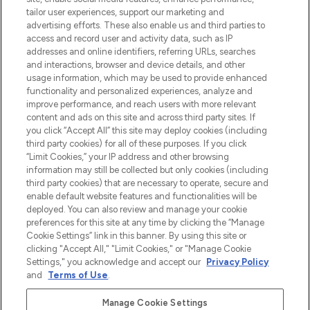
make-up van meer dan 200 topmerken.
tailor user experiences, support our marketing and
Shop online of via de app, met gratis
advertising efforts. These also enable us and third parties to
verzending vanaf €40.
access and record user and activity data, such as IP
addresses and online identifiers, referring URLs, searches
and interactions, browser and device details, and other
Cookie-toestemming
usage information, which may be used to provide enhanced
Do Not Sell or Share My Personal
functionality and personalized experiences, analyze and
Information
improve performance, and reach users with more relevant
content and ads on this site and across third party sites. If
you click “Accept All” this site may deploy cookies (including
HELP & INFORMATIE
third party cookies) for all of these purposes. If you click
“Limit Cookies,” your IP address and other browsing
information may still be collected but only cookies (including
BEDRIJFSINFORMATIE
third party cookies) that are necessary to operate, secure and
enable default website features and functionalities will be
deployed. You can also review and manage your cookie
OVER LOOKFANTASTIC
preferences for this site at any time by clicking the “Manage
Cookie Settings” link in this banner. By using this site or
clicking "Accept All," "Limit Cookies," or "Manage Cookie
Settings," you acknowledge and accept our
Privacy Policy
and
Terms of Use
.
Betaal veilig met
Manage Cookie Settings