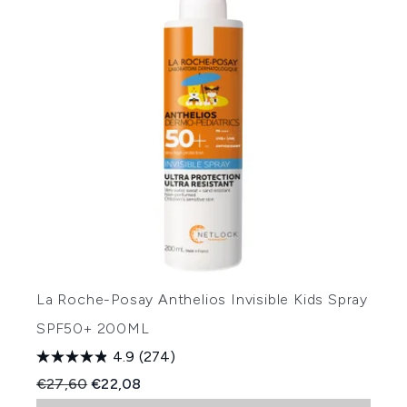
La Roche-Posay Anthelios Invisible Kids Spray
SPF50+ 200ML
4.9
(274)
Recommended Retail Price:
Huidige prijs:
€27,60
€22,08