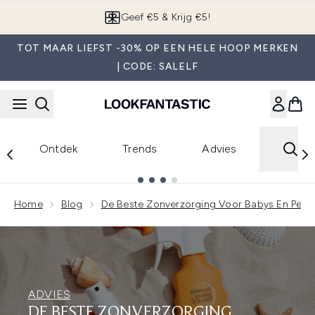
Overslaan naar de hoofdinhou
Geef €5 & Krijg €5!
TOT MAAR LIEFST -30% OP EEN HELE HOOP MERKEN
| CODE: SALELF
Ontdek
Trends
Advies
Showing slide 1
Home
Blog
De Beste Zonverzorging Voor Babys En Peut
ADVIES
DE BESTE ZONVERZORGING