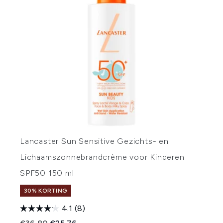
Lancaster Sun Sensitive Gezichts- en
Lichaamszonnebrandcrème voor Kinderen
SPF50 150 ml
30% KORTING
4.1
(8)
Recommended Retail Price:
Huidige prijs: