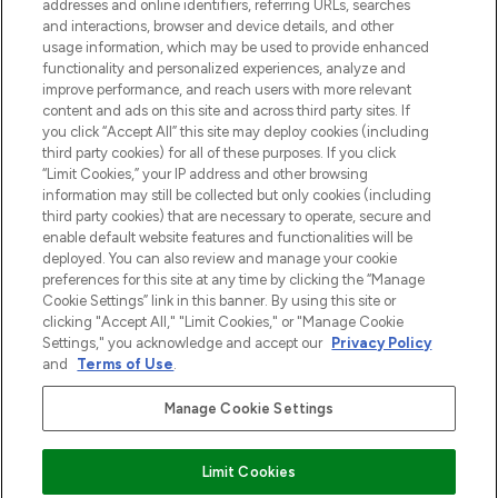
addresses and online identifiers, referring URLs, searches
and interactions, browser and device details, and other
Cookie-toestemming
usage information, which may be used to provide enhanced
Do Not Sell or Share My Personal
functionality and personalized experiences, analyze and
Information
improve performance, and reach users with more relevant
content and ads on this site and across third party sites. If
you click “Accept All” this site may deploy cookies (including
HELP & INFORMATIE
third party cookies) for all of these purposes. If you click
“Limit Cookies,” your IP address and other browsing
information may still be collected but only cookies (including
BEDRIJFSINFORMATIE
third party cookies) that are necessary to operate, secure and
enable default website features and functionalities will be
deployed. You can also review and manage your cookie
OVER LOOKFANTASTIC
preferences for this site at any time by clicking the “Manage
Cookie Settings” link in this banner. By using this site or
clicking "Accept All," "Limit Cookies," or "Manage Cookie
Settings," you acknowledge and accept our
Privacy Policy
and
Terms of Use
.
Betaal veilig met
Manage Cookie Settings
Limit Cookies