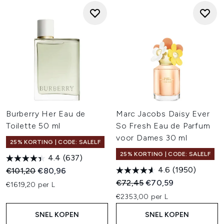
Burberry Her Eau de
Marc Jacobs Daisy Ever
Toilette 50 ml
So Fresh Eau de Parfum
voor Dames 30 ml
25% KORTING | CODE: SALELF
25% KORTING | CODE: SALELF
4.4
(637)
4.6
(1950)
Recommended Retail Price:
Huidige prijs:
€101,20
€80,96
Recommended Retail Price:
Huidige prijs:
€72,45
€70,59
€1619,20 per L
€2353,00 per L
SNEL KOPEN
SNEL KOPEN