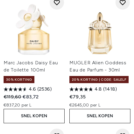
Marc Jacobs Daisy Eau
MUGLER Alien Goddess
de Toilette 100ml
Eau de Parfum - 30ml
30% KORTING
20% KORTING | CODE: SALELF
4.6
(2536)
4.8
(1418)
Recommended Retail Price:
Huidige prijs:
€119,60
€83,72
€79,35
€837,20 per L
€2645,00 per L
SNEL KOPEN
SNEL KOPEN