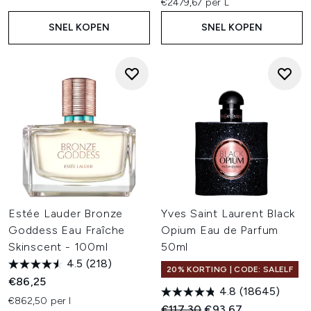
€2479,67 per L
SNEL KOPEN
SNEL KOPEN
Estée Lauder Bronze
Yves Saint Laurent Black
Goddess Eau Fraîche
Opium Eau de Parfum
Skinscent - 100ml
50ml
4.5
(218)
20% KORTING | CODE: SALELF
€86,25
4.8
(18645)
€862,50 per l
Recommended Retail Price:
Huidige prijs:
€117,30
€93,67