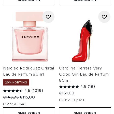
Narciso Rodriguez Cristal
Carolina Herrera Very
Eau de Parfum 90 ml
Good Girl Eau de Parfum
80 ml
20% KORTING
4.9
(18)
4.5
(1019)
€161,00
Recommended Retail Price:
Huidige prijs:
€143,75
€115,00
€2012,50 per L
€1277,78 per L
SNEL KOPEN
SNEL KOPEN