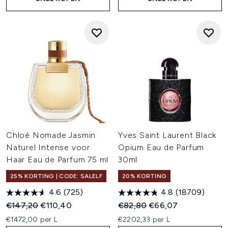
Chloé Nomade Jasmin
Yves Saint Laurent Black
Naturel Intense voor
Opium Eau de Parfum
Haar Eau de Parfum 75 ml
30ml
25% KORTING | CODE: SALELF
20% KORTING
4.6
(725)
4.8
(18709)
Recommended Retail Price:
Huidige prijs:
Recommended Retail Price:
Huidige prijs:
€147,20
€110,40
€82,80
€66,07
€1472,00 per L
€2202,33 per L