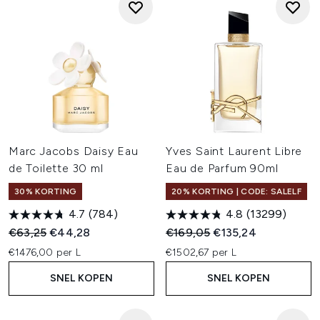
Marc Jacobs Daisy Eau
Yves Saint Laurent Libre
de Toilette 30 ml
Eau de Parfum 90ml
30% KORTING
20% KORTING | CODE: SALELF
4.7
(784)
4.8
(13299)
Recommended Retail Price:
Huidige prijs:
Recommended Retail Price:
Huidige prijs:
€63,25
€44,28
€169,05
€135,24
€1476,00 per L
€1502,67 per L
SNEL KOPEN
SNEL KOPEN