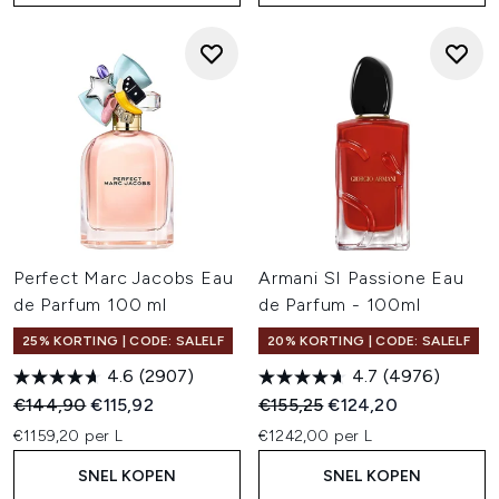
Perfect Marc Jacobs Eau
Armani SI Passione Eau
de Parfum 100 ml
de Parfum - 100ml
25% KORTING | CODE: SALELF
20% KORTING | CODE: SALELF
4.6
(2907)
4.7
(4976)
Recommended Retail Price:
Huidige prijs:
Recommended Retail Price:
Huidige prijs:
€144,90
€115,92
€155,25
€124,20
€1159,20 per L
€1242,00 per L
SNEL KOPEN
SNEL KOPEN