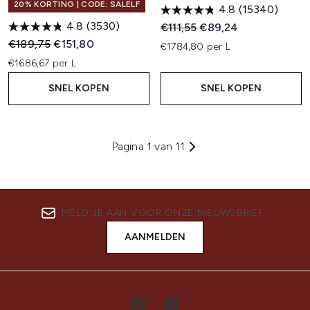
20% KORTING | CODE: SALELF
4.8
(15340)
4.8
(3530)
Recommended Retail Price:
Huidige prijs:
€111,55
€89,24
Recommended Retail Price:
Huidige prijs:
€189,75
€151,80
€1784,80 per L
€1686,67 per L
SNEL KOPEN
SNEL KOPEN
Pagina 1 van 11
MELD JE AAN VOOR ONZE NIEUWSBRIEF
AANMELDEN