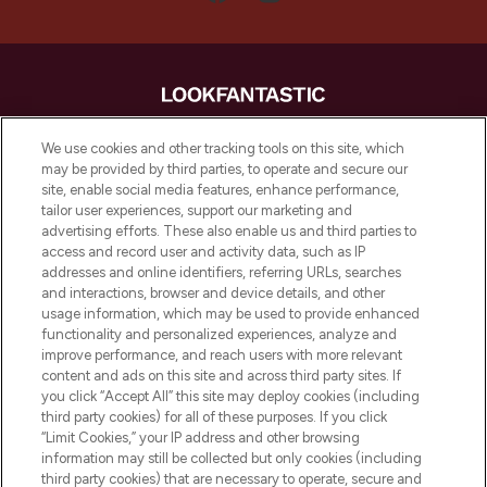
LOOKFANTASTIC is de ultieme online
We use cookies and other tracking tools on this site, which
beautybestemming van Europa, met de
may be provided by third parties, to operate and secure our
beste huidverzorging, haarproducten en
site, enable social media features, enhance performance,
make-up van meer dan 200 topmerken.
tailor user experiences, support our marketing and
Shop online of via de app, met gratis
advertising efforts. These also enable us and third parties to
verzending vanaf €40.
access and record user and activity data, such as IP
addresses and online identifiers, referring URLs, searches
and interactions, browser and device details, and other
Cookie-toestemming
usage information, which may be used to provide enhanced
Do Not Sell or Share My Personal
functionality and personalized experiences, analyze and
Information
improve performance, and reach users with more relevant
content and ads on this site and across third party sites. If
you click “Accept All” this site may deploy cookies (including
HELP & INFORMATIE
third party cookies) for all of these purposes. If you click
“Limit Cookies,” your IP address and other browsing
information may still be collected but only cookies (including
BEDRIJFSINFORMATIE
third party cookies) that are necessary to operate, secure and