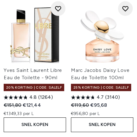
Yves Saint Laurent Libre
Marc Jacobs Daisy Love
Eau de Toilette - 90ml
Eau de Toilette 100ml
20% KORTING | CODE: SALELF
25% KORTING | CODE: SALELF
4.8
(1264)
4.7
(3140)
Recommended Retail Price:
Huidige prijs:
Recommended Retail Price:
Huidige prijs:
€151,80
€121,44
€119,60
€95,68
€1349,33 per L
€956,80 per L
SNEL KOPEN
SNEL KOPEN