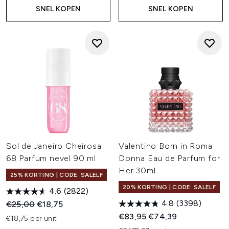
SNEL KOPEN
SNEL KOPEN
Sol de Janeiro Cheirosa
Valentino Born in Roma
68 Parfum nevel 90 ml
Donna Eau de Parfum for
Her 30ml
25% KORTING | CODE: SALELF
20% KORTING | CODE: SALELF
4.6
(2822)
4.8
(3398)
Recommended Retail Price:
Huidige prijs:
€25,00
€18,75
Recommended Retail Price:
Huidige prijs:
€83,95
€74,39
€18,75 per unit