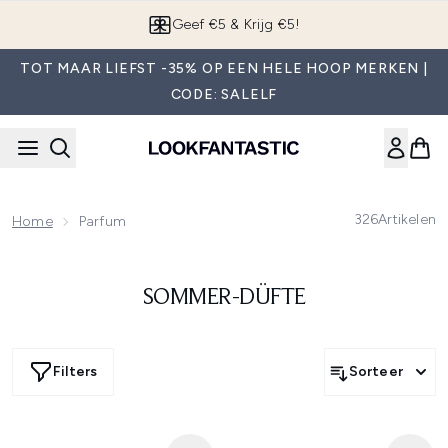
Overslaan naar de hoofdinhou
Geef €5 & Krijg €5!
TOT MAAR LIEFST -35% OP EEN HELE HOOP MERKEN |
CODE: SALELF
326
Artikelen
Home
Parfum
SOMMER-DÜFTE
Filters
Sorteer