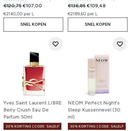
Recommended Retail Price:
Huidige prijs:
Recommended Retail Price:
Huidige prijs:
€120,75
€107,00
€136,85
€109,48
€2140,00 per L
€2189,60 per L
SNEL KOPEN
SNEL KOPEN
Yves Saint Laurent LIBRE
NEOM Perfect Night's
Berry Crush Eau De
Sleep Kussennevel (30
Parfum 50ml
ml)
20% KORTING | CODE: SALELF
30% KORTING | CODE: SALELF