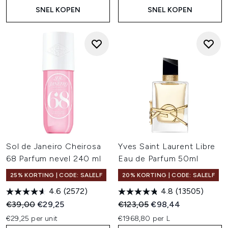
SNEL KOPEN
SNEL KOPEN
Sol de Janeiro Cheirosa
Yves Saint Laurent Libre
68 Parfum nevel 240 ml
Eau de Parfum 50ml
25% KORTING | CODE: SALELF
20% KORTING | CODE: SALELF
4.6
(2572)
4.8
(13505)
Recommended Retail Price:
Huidige prijs:
Recommended Retail Price:
Huidige prijs:
€39,00
€29,25
€123,05
€98,44
€29,25 per unit
€1968,80 per L