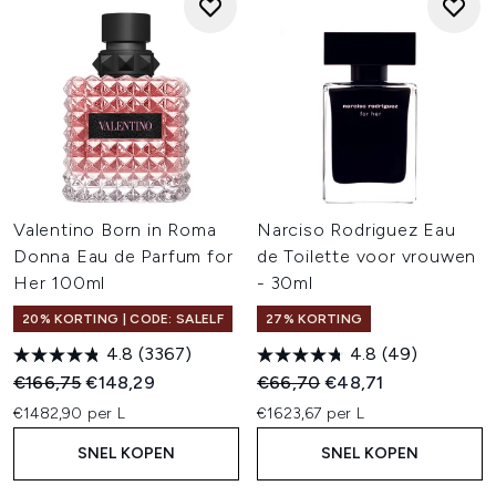
Valentino Born in Roma
Narciso Rodriguez Eau
Donna Eau de Parfum for
de Toilette voor vrouwen
Her 100ml
- 30ml
20% KORTING | CODE: SALELF
27% KORTING
4.8
(3367)
4.8
(49)
Recommended Retail Price:
Huidige prijs:
Recommended Retail Price:
Huidige prijs:
€166,75
€148,29
€66,70
€48,71
€1482,90 per L
€1623,67 per L
SNEL KOPEN
SNEL KOPEN