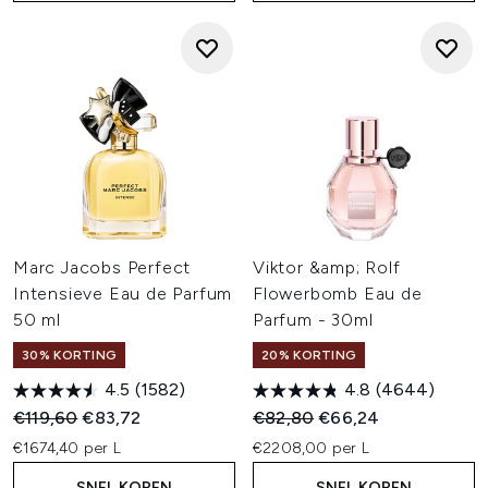
Marc Jacobs Perfect
Viktor &amp; Rolf
Intensieve Eau de Parfum
Flowerbomb Eau de
50 ml
Parfum - 30ml
30% KORTING
20% KORTING
4.5
(1582)
4.8
(4644)
Recommended Retail Price:
Huidige prijs:
Recommended Retail Price:
Huidige prijs:
€119,60
€83,72
€82,80
€66,24
€1674,40 per L
€2208,00 per L
SNEL KOPEN
SNEL KOPEN