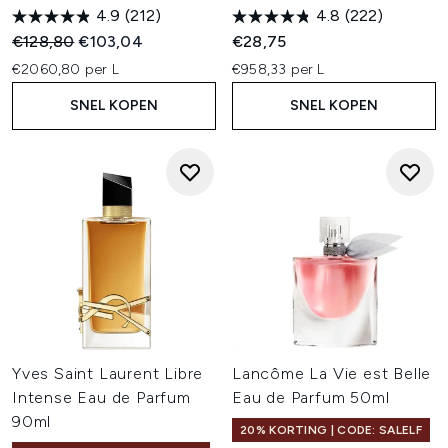
4.9
(212)
4.8
(222)
Recommended Retail Price:
Huidige prijs:
€128,80
€103,04
€28,75
€2060,80 per L
€958,33 per L
SNEL KOPEN
SNEL KOPEN
Yves Saint Laurent Libre
Lancôme La Vie est Belle
Intense Eau de Parfum
Eau de Parfum 50ml
90ml
20% KORTING | CODE: SALELF