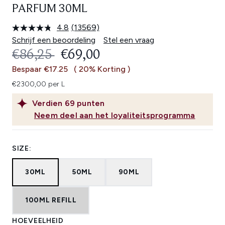
PARFUM 30ML
4.8
(13569)
Lees
13569
Schrijf een beoordeling
Stel een vraag
beoordelingen.
RECOMMENDED RETAIL PRICE:
HUIDIGE PRIJS:
€86,25
€69,00
Dezelfde
paginalink.
Bespaar €17.25
( 20% Korting )
€2300,00 per L
Verdien
69
punten
Neem deel aan het loyaliteitsprogramma
SIZE:
30ML
50ML
90ML
100ML REFILL
HOEVEELHEID