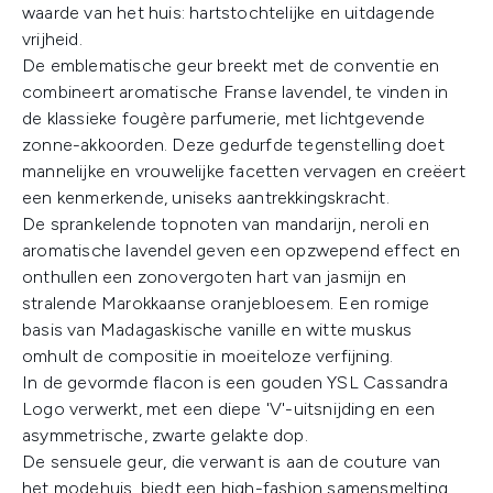
waarde van het huis: hartstochtelijke en uitdagende
vrijheid.
De emblematische geur breekt met de conventie en
combineert aromatische Franse lavendel, te vinden in
de klassieke fougère parfumerie, met lichtgevende
zonne-akkoorden. Deze gedurfde tegenstelling doet
mannelijke en vrouwelijke facetten vervagen en creëert
een kenmerkende, uniseks aantrekkingskracht.
De sprankelende topnoten van mandarijn, neroli en
aromatische lavendel geven een opzwepend effect en
onthullen een zonovergoten hart van jasmijn en
stralende Marokkaanse oranjebloesem. Een romige
basis van Madagaskische vanille en witte muskus
omhult de compositie in moeiteloze verfijning.
In de gevormde flacon is een gouden YSL Cassandra
Logo verwerkt, met een diepe 'V'-uitsnijding en een
asymmetrische, zwarte gelakte dop.
De sensuele geur, die verwant is aan de couture van
het modehuis, biedt een high-fashion samensmelting