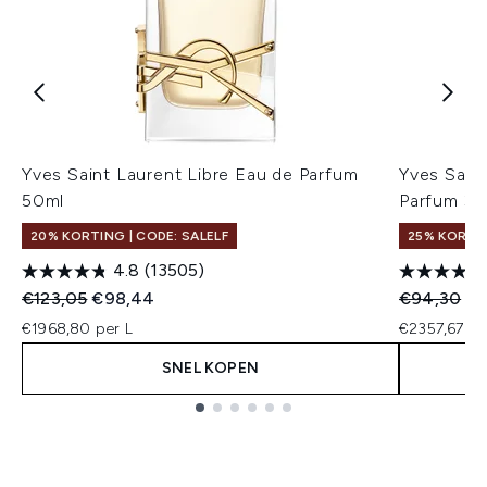
Yves Saint Laurent Libre Eau de Parfum
Yves Saint
50ml
Parfum 30
20% KORTING | CODE: SALELF
25% KORTI
4.8
(13505)
Recommended Retail Price:
Huidige prijs:
Recommend
Hu
€123,05
€98,44
€94,30
€7
€1968,80 per L
€2357,67 pe
SNEL KOPEN
Showing slide 1