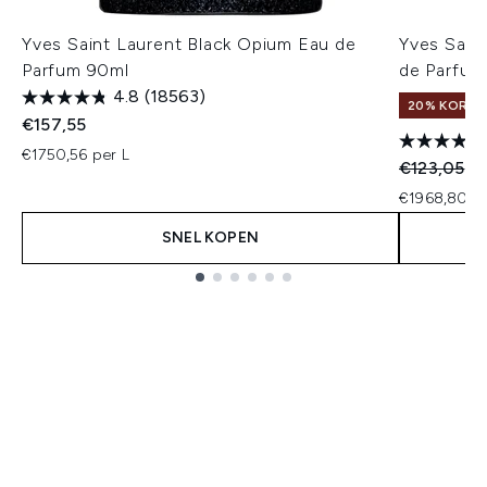
Yves Saint Laurent Black Opium Eau de
Yves Saint
Parfum 90ml
de Parfum
4.8
(18563)
20% KORTIN
€157,55
€1750,56 per L
Recommend
Hu
€123,05
€
€1968,80 pe
SNEL KOPEN
Showing slide 1