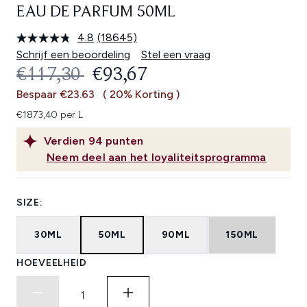
EAU DE PARFUM 50ML
4.8
(18645)
Lees
18645
Schrijf een beoordeling
Stel een vraag
beoordelingen.
RECOMMENDED RETAIL PRICE:
HUIDIGE PRIJS:
€117,30
€93,67
Dezelfde
paginalink.
Bespaar €23.63
( 20% Korting )
€1873,40 per L
Verdien
94
punten
Neem deel aan het loyaliteitsprogramma
SIZE:
30ML
50ML
90ML
150ML
HOEVEELHEID