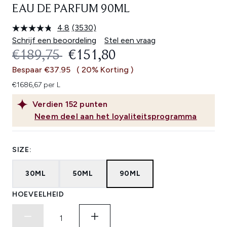
EAU DE PARFUM 90ML
4.8
(3530)
Lees
3530
Schrijf een beoordeling
Stel een vraag
beoordelingen.
RECOMMENDED RETAIL PRICE:
HUIDIGE PRIJS:
€189,75
€151,80
Dezelfde
paginalink.
Bespaar €37.95
( 20% Korting )
€1686,67 per L
Verdien
152
punten
Neem deel aan het loyaliteitsprogramma
SIZE:
30ML
50ML
90ML
HOEVEELHEID