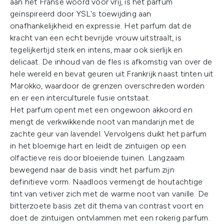
aan het Franse woord voor vrij, is het parfum
geïnspireerd door YSL's toewijding aan
onafhankelijkheid en expressie. Het parfum dat de
kracht van een echt bevrijde vrouw uitstraalt, is
tegelijkertijd sterk en intens, maar ook sierlijk en
delicaat. De inhoud van de fles is afkomstig van over de
hele wereld en bevat geuren uit Frankrijk naast tinten uit
Marokko, waardoor de grenzen overschreden worden
en er een interculturele fusie ontstaat.
Het parfum opent met een ongewoon akkoord en
mengt de verkwikkende noot van mandarijn met de
zachte geur van lavendel. Vervolgens duikt het parfum
in het bloemige hart en leidt de zintuigen op een
olfactieve reis door bloeiende tuinen. Langzaam
bewegend naar de basis vindt het parfum zijn
definitieve vorm. Naadloos vermengt de houtachtige
tint van vetiver zich met de warme noot van vanille. De
bitterzoete basis zet dit thema van contrast voort en
doet de zintuigen ontvlammen met een rokerig parfum.