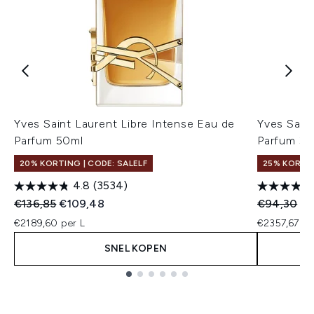
Yves Saint Laurent Libre Intense Eau de
Yves Saint
Parfum 50ml
Parfum 30
20% KORTING | CODE: SALELF
25% KORTI
4.8
(3534)
Recommended Retail Price:
Huidige prijs:
Recommend
Hu
€136,85
€109,48
€94,30
€7
€2189,60 per L
€2357,67 pe
SNEL KOPEN
Showing slide 1