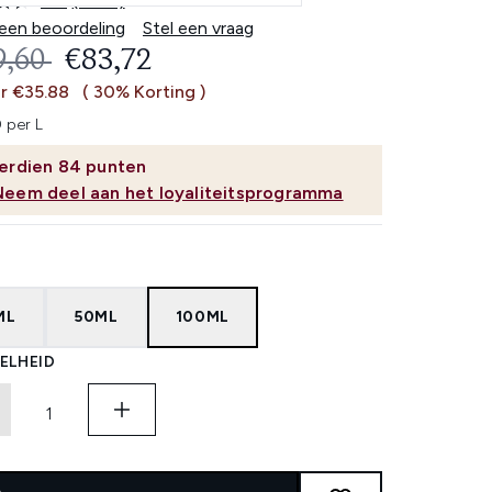
4.6
(2536)
Lees
2536
 een beoordeling
Stel een vraag
beoordelingen.
OMMENDED RETAIL PRICE:
HUIDIGE PRIJS:
9,60
€83,72
Dezelfde
paginalink.
r €35.88
( 30% Korting )
 per L
erdien
84
punten
Neem deel aan het loyaliteitsprogramma
ML
50ML
100ML
ELHEID