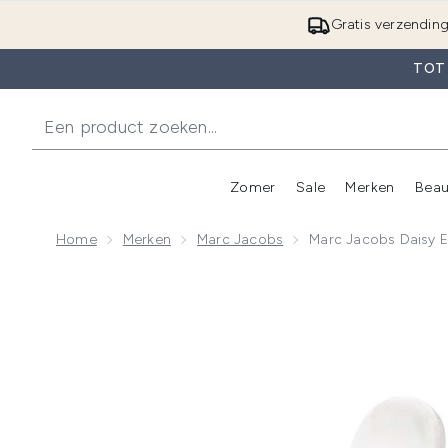
Gratis verzendin
TOT
Zomer
Sale
Merken
Beau
Enter submenu (Zome
E
Home
Merken
Marc Jacobs
Marc Jacobs Daisy E
Now showing image 1 Marc Jacobs Daisy Eau de Toile