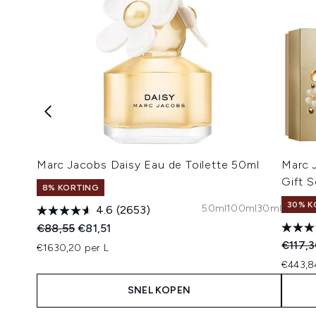
Marc Jacobs Daisy Eau de Toilette 50ml
Marc 
Gift S
8% KORTING
30% K
50ml
100ml
30ml
4.6
(2653)
Recommended Retail Price:
Huidige prijs:
€88,55
€81,51
Recomm
€117,
€1630,20 per L
€443,8
SNEL KOPEN