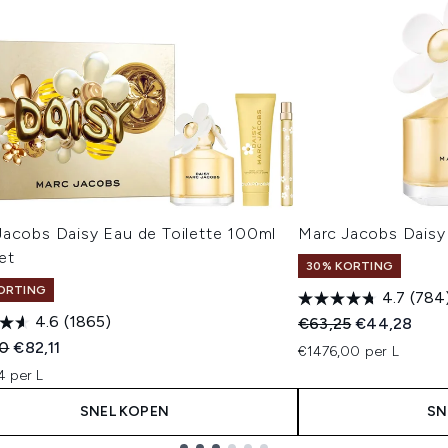
Jacobs Daisy Eau de Toilette 100ml
Marc Jacobs Daisy 
et
30% KORTING
ORTING
4.7
(784
4.6
(1865)
Recommended Retail
Huidige prijs
€63,25
€44,28
ended Retail Price:
Huidige prijs:
30
€82,11
€1476,00 per L
4 per L
SNEL KOPEN
SN