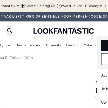
Overslaan naar de hoofdinhou
g vanaf €40*
Geef €5 & Krijg €5!
Word lid van LF Beauty Plus
 MAAR LIEFST -35% OP EEN HELE HOOP MERKEN | CODE: SA
ty Box
New & Trending
K-Beauty
Gezicht
Make-up
Pa
r)
nter submenu (Sale)
Enter submenu (Merken)
Enter submenu (Beauty Box)
Enter submenu (New & Trending)
Enter submenu (K-Beauty
E
au De Toilette 100ml
tte 100ml
Jou
MARC
Je 
MAR
TOI
Uw 