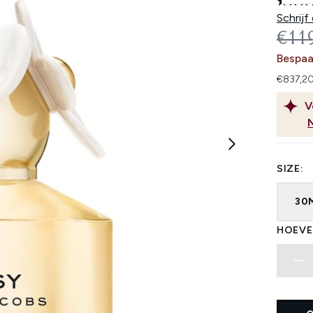
Schrijf
REC
€11
Bespaa
€837,20
V
SIZE:
30
HOEVE