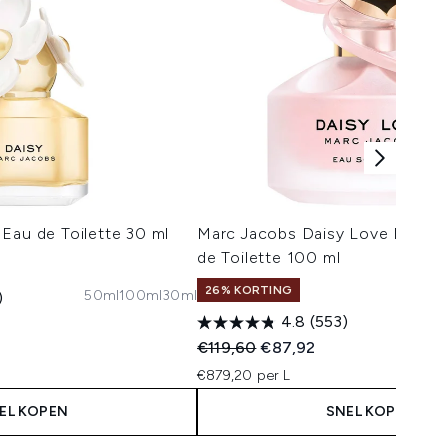
Eau de Toilette 30 ml
Marc Jacobs Daisy Love Eau S
de Toilette 100 ml
26% KORTING
50ml
100ml
30ml
)
4.8
(553)
 Price:
:
Recommended Retail Price:
Huidige prijs:
€119,60
€87,92
€879,20 per L
EL KOPEN
SNEL KOPEN