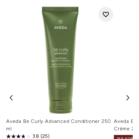
Aveda Be Curly Advanced Conditioner 250
Aveda Be 
ml
Crème 20
3.8
(25)
25% KORTIN