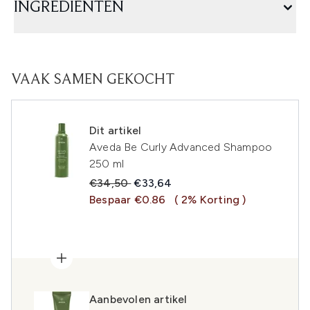
INGREDIËNTEN
VAAK SAMEN GEKOCHT
Dit artikel
Aveda Be Curly Advanced Shampoo
250 ml
Recommended Retail Price:
Huidige prijs:
€34,50
€33,64
Bespaar €0.86
( 2% Korting )
Aanbevolen artikel