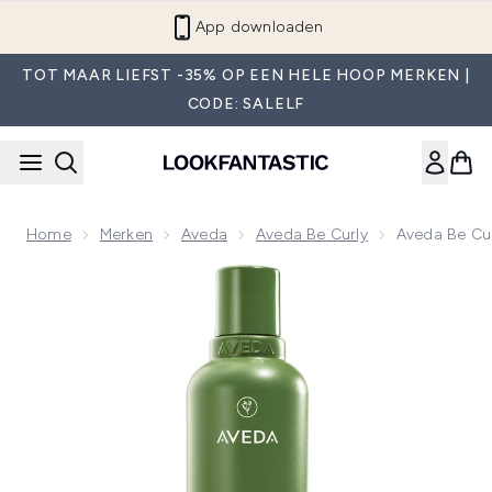
Overslaan naar de hoofdinhou
App downloaden
TOT MAAR LIEFST -35% OP EEN HELE HOOP MERKEN |
CODE: SALELF
Home
Merken
Aveda
Aveda Be Curly
Aveda Be Cu
Now showing image 1 Aveda Be Curly Advanced Shampoo 2