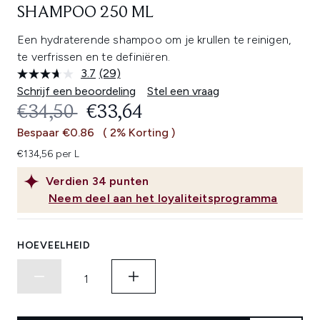
SHAMPOO 250 ML
Een hydraterende shampoo om je krullen te reinigen,
te verfrissen en te definiëren.
3.7
(29)
Lees
29
Schrijf een beoordeling
Stel een vraag
beoordelingen.
RECOMMENDED RETAIL PRICE:
HUIDIGE PRIJS:
€34,50
€33,64
Dezelfde
paginalink.
Bespaar €0.86
( 2% Korting )
€134,56 per L
Verdien
34
punten
Neem deel aan het loyaliteitsprogramma
HOEVEELHEID