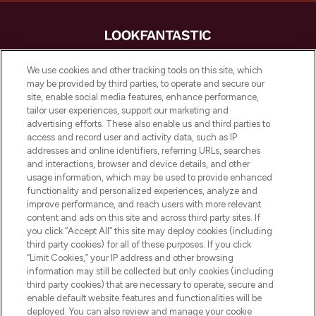
LOOKFANTASTIC is de ultieme online
We use cookies and other tracking tools on this site, which
beautybestemming van Europa, met de
may be provided by third parties, to operate and secure our
beste huidverzorging, haarproducten en
site, enable social media features, enhance performance,
make-up van meer dan 200 topmerken.
tailor user experiences, support our marketing and
Shop online of via de app, met gratis
advertising efforts. These also enable us and third parties to
verzending vanaf €40.
access and record user and activity data, such as IP
addresses and online identifiers, referring URLs, searches
and interactions, browser and device details, and other
Cookie-toestemming
usage information, which may be used to provide enhanced
Do Not Sell or Share My Personal
functionality and personalized experiences, analyze and
Information
improve performance, and reach users with more relevant
content and ads on this site and across third party sites. If
you click “Accept All” this site may deploy cookies (including
HELP & INFORMATIE
third party cookies) for all of these purposes. If you click
“Limit Cookies,” your IP address and other browsing
information may still be collected but only cookies (including
BEDRIJFSINFORMATIE
third party cookies) that are necessary to operate, secure and
enable default website features and functionalities will be
deployed. You can also review and manage your cookie