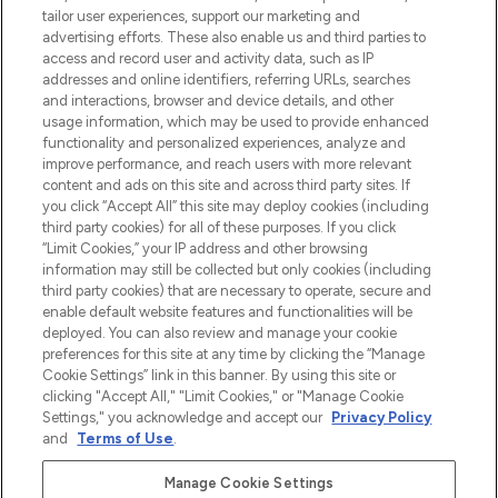
make-up van meer dan 200 topmerken.
tailor user experiences, support our marketing and
Shop online of via de app, met gratis
advertising efforts. These also enable us and third parties to
verzending vanaf €40.
access and record user and activity data, such as IP
addresses and online identifiers, referring URLs, searches
and interactions, browser and device details, and other
Cookie-toestemming
usage information, which may be used to provide enhanced
Do Not Sell or Share My Personal
functionality and personalized experiences, analyze and
Information
improve performance, and reach users with more relevant
content and ads on this site and across third party sites. If
you click “Accept All” this site may deploy cookies (including
HELP & INFORMATIE
third party cookies) for all of these purposes. If you click
“Limit Cookies,” your IP address and other browsing
information may still be collected but only cookies (including
BEDRIJFSINFORMATIE
third party cookies) that are necessary to operate, secure and
enable default website features and functionalities will be
deployed. You can also review and manage your cookie
OVER LOOKFANTASTIC
preferences for this site at any time by clicking the “Manage
Cookie Settings” link in this banner. By using this site or
clicking "Accept All," "Limit Cookies," or "Manage Cookie
Settings," you acknowledge and accept our
Privacy Policy
and
Terms of Use
.
Betaal veilig met
Manage Cookie Settings