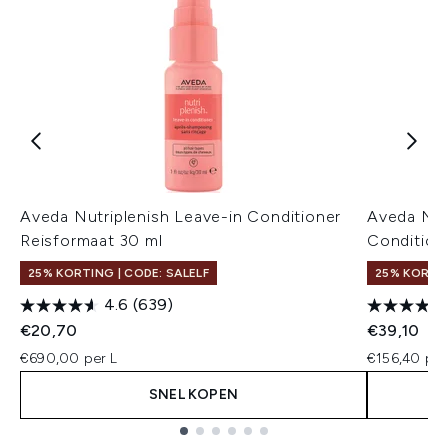
Aveda Nutriplenish Leave-in Conditioner
Aveda Nut
Reisformaat 30 ml
Condition
25% KORTING | CODE: SALELF
25% KORTIN
4.6
(639)
€20,70
€39,10
€690,00 per L
€156,40 per
SNEL KOPEN
Showing slide 1