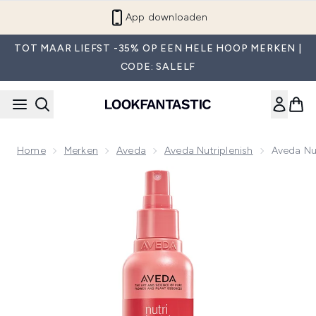
Overslaan naar de hoofdinhou
App downloaden
TOT MAAR LIEFST -35% OP EEN HELE HOOP MERKEN |
CODE: SALELF
Home
Merken
Aveda
Aveda Nutriplenish
Aveda Nu
Now showing image 1 Aveda Nutriplenish Leave-in Conditio