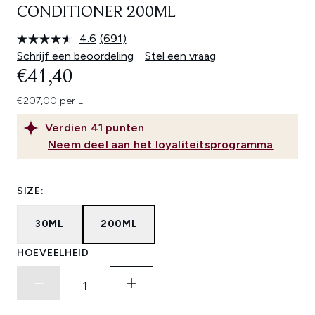
CONDITIONER 200ML
4.6
(691)
Lees
691
Schrijf een beoordeling
Stel een vraag
beoordelingen.
€41,40
Dezelfde
paginalink.
€207,00 per L
Verdien
41
punten
Neem deel aan het loyaliteitsprogramma
SIZE:
30ML
200ML
HOEVEELHEID