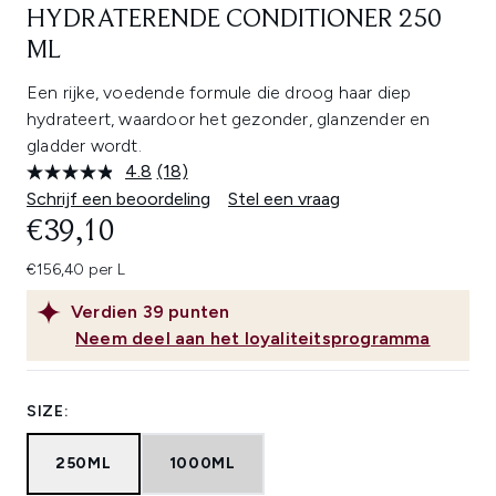
HYDRATERENDE CONDITIONER 250
ML
Een rijke, voedende formule die droog haar diep
hydrateert, waardoor het gezonder, glanzender en
gladder wordt.
4.8
(18)
Lees
18
Schrijf een beoordeling
Stel een vraag
beoordelingen.
€39,10
Dezelfde
paginalink.
€156,40 per L
Verdien
39
punten
Neem deel aan het loyaliteitsprogramma
SIZE:
250ML
1000ML