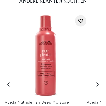
ANDERE KLANTEN KOCHTEN
Aveda Nutriplenish Deep Moisture
Aveda Nut