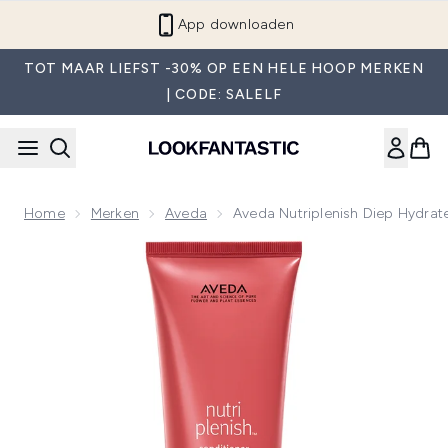
Overslaan naar de hoofdinhou
App downloaden
TOT MAAR LIEFST -30% OP EEN HELE HOOP MERKEN
| CODE: SALELF
Home
Merken
Aveda
Aveda Nutriplenish Diep Hydrat
Now showing image 1 Aveda Nutriplenish Diep Hydraterende