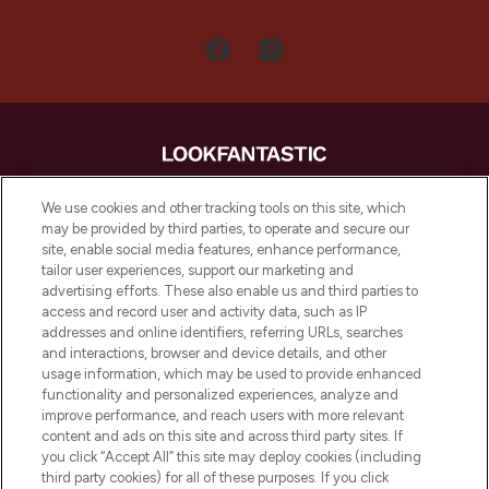
LOOKFANTASTIC is de ultieme online
We use cookies and other tracking tools on this site, which
beautybestemming van Europa, met de
may be provided by third parties, to operate and secure our
beste huidverzorging, haarproducten en
site, enable social media features, enhance performance,
make-up van meer dan 200 topmerken.
tailor user experiences, support our marketing and
Shop online of via de app, met gratis
advertising efforts. These also enable us and third parties to
verzending vanaf €40.
access and record user and activity data, such as IP
addresses and online identifiers, referring URLs, searches
and interactions, browser and device details, and other
Cookie-toestemming
usage information, which may be used to provide enhanced
Do Not Sell or Share My Personal
functionality and personalized experiences, analyze and
Information
improve performance, and reach users with more relevant
content and ads on this site and across third party sites. If
you click “Accept All” this site may deploy cookies (including
HELP & INFORMATIE
third party cookies) for all of these purposes. If you click