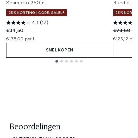
Shampoo 250ml
Bundle - 
25% KORTING | CODE: SALELF
25% KORTIN
4.1
(17)
Recommend
Hui
€34,50
€73,60
€6
€138,00 per L
€125,12 per 
SNEL KOPEN
Showing slide 1