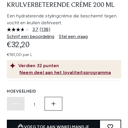
KRULVERBETERENDE CRÈME 200 ML
Een hydraterende stylingcrème die beschermt tegen
vocht en krullen definieert.
3.7
(138)
Lees
138
Schrijf een beoordeling
Stel een vraag
beoordelingen.
€32,20
Dezelfde
paginalink.
€161,00 per L
Verdien
32
punten
Neem deel aan het loyaliteitsprogramma
HOEVEELHEID
VOEG TOE AAN WINKELMANDJE