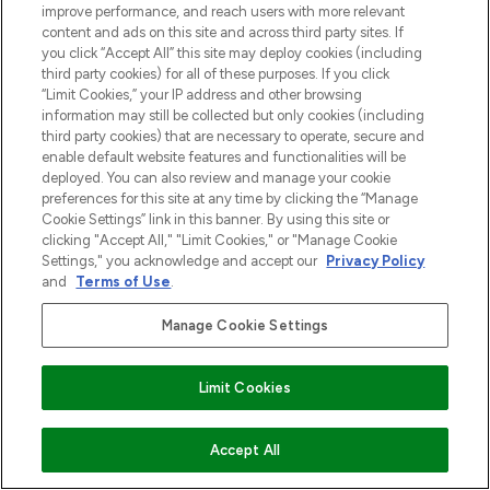
improve performance, and reach users with more relevant
content and ads on this site and across third party sites. If
you click “Accept All” this site may deploy cookies (including
MELD JE AAN VOOR ONZE NIEUWSBRIEF
third party cookies) for all of these purposes. If you click
“Limit Cookies,” your IP address and other browsing
AANMELDEN
information may still be collected but only cookies (including
third party cookies) that are necessary to operate, secure and
enable default website features and functionalities will be
deployed. You can also review and manage your cookie
preferences for this site at any time by clicking the “Manage
Cookie Settings” link in this banner. By using this site or
clicking "Accept All," "Limit Cookies," or "Manage Cookie
Settings," you acknowledge and accept our
Privacy Policy
and
Terms of Use
.
Manage Cookie Settings
LOOKFANTASTIC is de ultieme online
Limit Cookies
beautybestemming van Europa, met de
beste huidverzorging, haarproducten en
make-up van meer dan 200 topmerken.
VOEG TOE AAN WINKELMANDJE
Accept All
Shop online of via de app, met gratis
verzending vanaf €40.