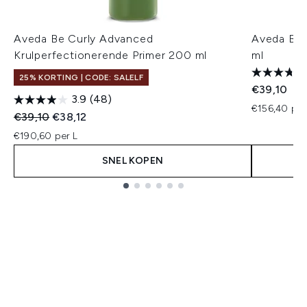
Aveda Be Curly Advanced
Aveda Be 
Krulperfectionerende Primer 200 ml
ml
25% KORTING | CODE: SALELF
€39,10
3.9
(48)
€156,40 per
Recommended Retail Price:
Huidige prijs:
€39,10
€38,12
€190,60 per L
SNEL KOPEN
Showing slide 1