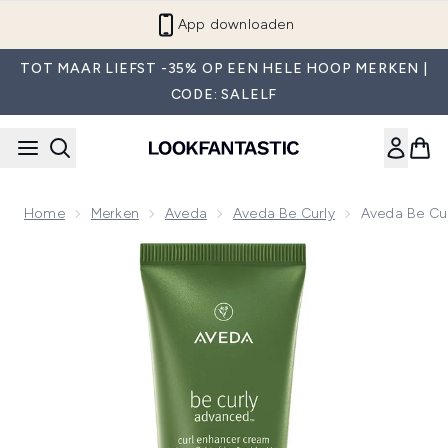
Overslaan naar de hoofdinhou
App downloaden
TOT MAAR LIEFST -35% OP EEN HELE HOOP MERKEN |
CODE: SALELF
Home
Merken
Aveda
Aveda Be Curly
Aveda Be Cu
Now showing image 1 Aveda Be Curly Advanced Krulverbete