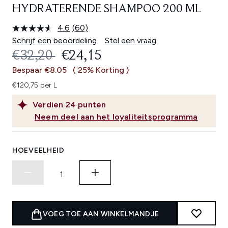
HYDRATERENDE SHAMPOO 200 ML
4.6
(60)
Lees
60
Schrijf een beoordeling
Stel een vraag
beoordelingen.
RECOMMENDED RETAIL PRICE:
HUIDIGE PRIJS:
€32,20
€24,15
Dezelfde
paginalink.
Bespaar €8.05
( 25% Korting )
€120,75 per L
Verdien
24
punten
Neem deel aan het loyaliteitsprogramma
HOEVEELHEID
VOEG TOE AAN WINKELMANDJE