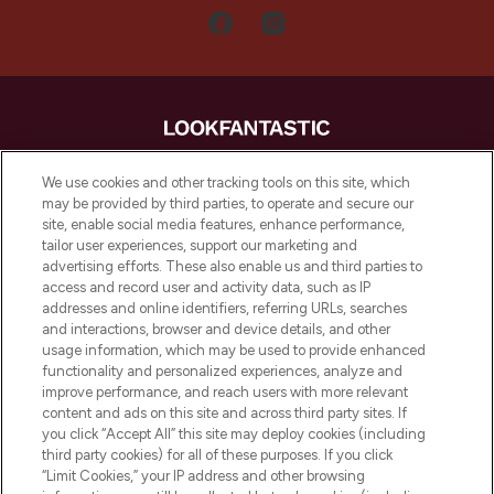
LOOKFANTASTIC is de ultieme online
We use cookies and other tracking tools on this site, which
beautybestemming van Europa, met de
may be provided by third parties, to operate and secure our
beste huidverzorging, haarproducten en
site, enable social media features, enhance performance,
make-up van meer dan 200 topmerken.
tailor user experiences, support our marketing and
Shop online of via de app, met gratis
advertising efforts. These also enable us and third parties to
verzending vanaf €40.
access and record user and activity data, such as IP
addresses and online identifiers, referring URLs, searches
and interactions, browser and device details, and other
Cookie-toestemming
usage information, which may be used to provide enhanced
Do Not Sell or Share My Personal
functionality and personalized experiences, analyze and
Information
improve performance, and reach users with more relevant
content and ads on this site and across third party sites. If
you click “Accept All” this site may deploy cookies (including
HELP & INFORMATIE
third party cookies) for all of these purposes. If you click
“Limit Cookies,” your IP address and other browsing