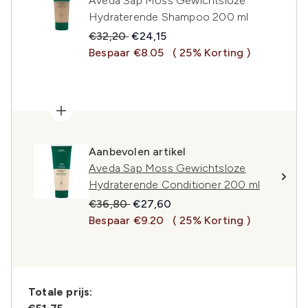
Aveda Sap Moss Gewichtsloze
Hydraterende Shampoo 200 ml
Recommended Retail Price:
Huidige prijs:
€32,20
€24,15
Bespaar €8.05
( 25% Korting )
Aanbevolen artikel
Aveda Sap Moss Gewichtsloze
Hydraterende Conditioner 200 ml
Recommended Retail Price:
Huidige prijs:
€36,80
€27,60
Bespaar €9.20
( 25% Korting )
Totale prijs: