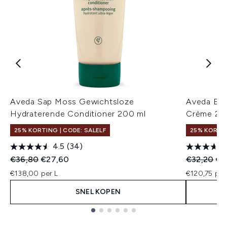
Aveda Sap Moss Gewichtsloze
Aveda Be 
Hydraterende Conditioner 200 ml
Crème 20
25% KORTING | CODE: SALELF
25% KORTIN
4.5
(34)
Recommended Retail Price:
Huidige prijs:
Recommend
Hui
€36,80
€27,60
€32,20
€2
€138,00 per L
€120,75 per
SNEL KOPEN
Showing slide 1