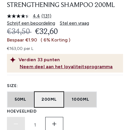
STRENGTHENING SHAMPOO 200ML
4.4
(131)
Lees
131
Schrijf een beoordeling
Stel een vraag
beoordelingen.
RECOMMENDED RETAIL PRICE:
HUIDIGE PRIJS:
€34,50
€32,60
Dezelfde
paginalink.
Bespaar €1.90
( 6% Korting )
€163,00 per L
Verdien
33
punten
Neem deel aan het loyaliteitsprogramma
SIZE:
50ML
200ML
1000ML
HOEVEELHEID