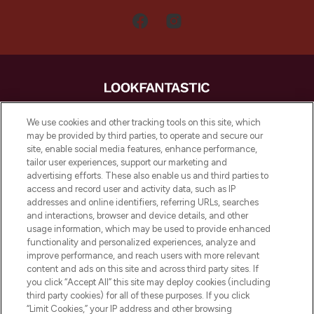
LOOKFANTASTIC is de ultieme online
We use cookies and other tracking tools on this site, which
beautybestemming van Europa, met de
may be provided by third parties, to operate and secure our
beste huidverzorging, haarproducten en
site, enable social media features, enhance performance,
make-up van meer dan 200 topmerken.
tailor user experiences, support our marketing and
Shop online of via de app, met gratis
advertising efforts. These also enable us and third parties to
verzending vanaf €40.
access and record user and activity data, such as IP
addresses and online identifiers, referring URLs, searches
and interactions, browser and device details, and other
Cookie-toestemming
usage information, which may be used to provide enhanced
Do Not Sell or Share My Personal
functionality and personalized experiences, analyze and
Information
improve performance, and reach users with more relevant
content and ads on this site and across third party sites. If
you click “Accept All” this site may deploy cookies (including
HELP & INFORMATIE
third party cookies) for all of these purposes. If you click
“Limit Cookies,” your IP address and other browsing