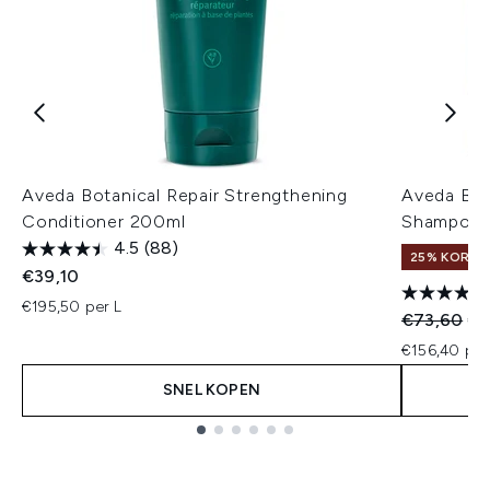
Aveda Botanical Repair Strengthening
Aveda Bot
Conditioner 200ml
Shampoo &
4.5
(88)
25% KORTIN
€39,10
€195,50 per L
Recommend
Hui
€73,60
€6
€156,40 per
SNEL KOPEN
Showing slide 1