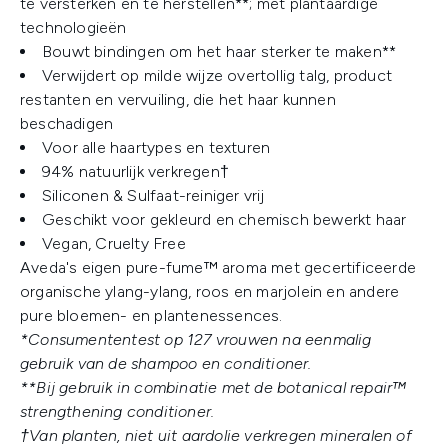
te versterken en te herstellen**; met plantaardige
technologieën
Bouwt bindingen om het haar sterker te maken**
Verwijdert op milde wijze overtollig talg, product
restanten en vervuiling, die het haar kunnen
beschadigen
Voor alle haartypes en texturen
94% natuurlijk verkregen†
Siliconen & Sulfaat-reiniger vrij
Geschikt voor gekleurd en chemisch bewerkt haar
Vegan, Cruelty Free
Aveda's eigen pure-fume™ aroma met gecertificeerde
organische ylang-ylang, roos en marjolein en andere
pure bloemen- en plantenessences.
*Consumententest op 127 vrouwen na eenmalig
gebruik van de shampoo en conditioner.
**Bij gebruik in combinatie met de botanical repair™
strengthening conditioner.
†Van planten, niet uit aardolie verkregen mineralen of