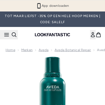
Overslaan naar de hoofdinhou
App downloaden
TOT MAAR LIEFST -35% OP EEN HELE HOOP MERKEN |
CODE: SALELF
Home
Merken
Aveda
Aveda Botanical Repair
Aved
Now showing image 1 Aveda Botanical Repair Strengthenin