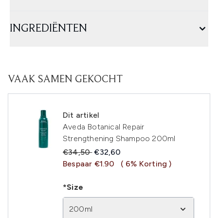
INGREDIËNTEN
VAAK SAMEN GEKOCHT
Dit artikel
Aveda Botanical Repair
Strengthening Shampoo 200ml
Recommended Retail Price:
Huidige prijs:
€34,50
€32,60
Bespaar €1.90
( 6% Korting )
*Size
200ml