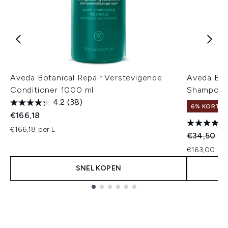
Aveda Botanical Repair Verstevigende
Aveda Bot
Conditioner 1000 ml
Shampoo 
4.2
(38)
6% KORTIN
€166,18
€166,18 per L
Recommend
Hui
€34,50
€3
€163,00 per
SNEL KOPEN
Showing slide 1