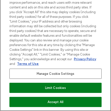
improve performance, and reach users with more relevant
content and ads on this site and across third party sites. If
you click “Accept All” this site may deploy cookies (including
third party cookies) for all of these purposes. If you click
“Limit Cookies,” your IP address and other browsing
information may still be collected but only cookies (including
LOOKFANTASTIC is de ultieme online
third party cookies) that are necessary to operate, secure and
beautybestemming van Europa, met de
enable default website features and functionalities will be
beste huidverzorging, haarproducten en
deployed. You can also review and manage your cookie
make-up van meer dan 200 topmerken.
preferences for this site at any time by clicking the “Manage
Shop online of via de app, met gratis
Cookie Settings” link in this banner. By using this site or
verzending vanaf €40.
clicking "Accept All," "Limit Cookies," or "Manage Cookie
Settings," you acknowledge and accept our
Privacy Policy
and
Terms of Use
.
Cookie-toestemming
Do Not Sell or Share My Personal
Manage Cookie Settings
Information
Limit Cookies
HELP & INFORMATIE
NIET OP VOORRAAD
Accept All
BEDRIJFSINFORMATIE