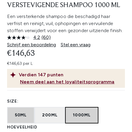
VERSTEVIGENDE SHAMPOO 1000 ML
Een versterkende shampoo die beschadigd haar
verfrist en reinigt, vuil, ophopingen en vervuilende
stoffen verwijdert voor een gezonder uitziende finish.
4.2
(60)
Lees
60
Schrijf een beoordeling
Stel een vraag
beoordelingen.
€146,63
Dezelfde
paginalink.
€146,63 per L
Verdien
147
punten
Neem deel aan het loyaliteitsprogramma
SIZE:
50ML
200ML
1000ML
HOEVEELHEID