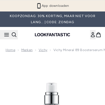
Overslaan naar de hoofdinhou
App downloaden
KOOPZONDAG: 30% KORTING, MAAR NIET VOOR
LANG... | CODE: ZONDAG
Home
Merken
Vichy
Vichy Mineral 89 Boosterserum 
Now showing image 1 Vichy Mineral 89 Boosterserum met Hy