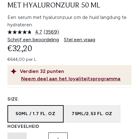
MET HYALURONZUUR 50 ML
Een serum met hyaluronzuur om de huid langdurig te
hydrateren.
4.7
(3569)
Lees
3569
Schrijf een beoordeling
Stel een vraag
beoordelingen.
€32,20
Dezelfde
paginalink.
€644,00 per L
Verdien
32
punten
Neem deel aan het loyaliteitsprogramma
SIZE:
50ML / 1.7 FL. OZ
75ML/2.53 FL. OZ
HOEVEELHEID