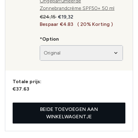
Ongeparfumeerde
Zonnebrandcrème SPF50+ 50 ml
Recommended Retail Price:
Huidige prijs:
€24,15
€19,32
Bespaar €4.83
( 20% Korting )
*Option
Original
Totale prijs:
€37.63
BEIDE TOEVOEGEN AAN
WINKELWAGENTJE