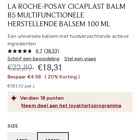
LA ROCHE-POSAY CICAPLAST BALM
B5 MULTIFUNCTIONELE
HERSTELLENDE BALSEM 100 ML
Een universele balsem met huidverzachtende actieve
ingrediënten.
4.7
(3633)
Lees
3633
Schrijf een beoordeling
Stel een vraag
beoordelingen.
RECOMMENDED RETAIL PRICE:
HUIDIGE PRIJS:
€22,89
€18,31
Dezelfde
paginalink.
Bespaar €4.58
( 20% Korting )
€183,10 per L
Verdien
18
punten
Neem deel aan het loyaliteitsprogramma
SIZE: