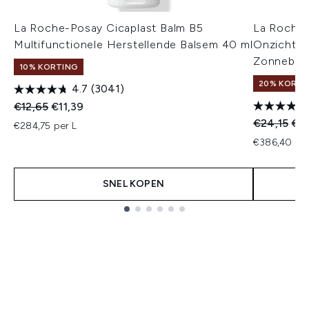
La Roche-Posay Cicaplast Balm B5
La Roche
Multifunctionele Herstellende Balsem 40 ml
Onzichtba
Zonnebra
10% KORTING
20% KORTI
4.7
(3041)
Recommended Retail Price:
Huidige prijs:
€12,65
€11,39
Recommend
Hui
€24,15
€19
€284,75 per L
€386,40 per
SNEL KOPEN
Showing slide 1