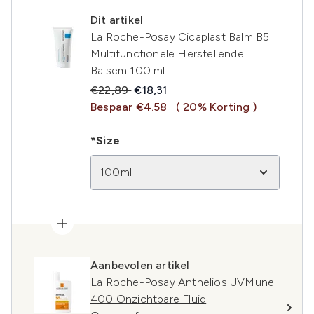
Dit artikel
La Roche-Posay Cicaplast Balm B5
Multifunctionele Herstellende
Balsem 100 ml
Recommended Retail Price:
Huidige prijs:
€22,89
€18,31
Bespaar €4.58
( 20% Korting )
*Size
100ml
Aanbevolen artikel
La Roche-Posay Anthelios UVMune
400 Onzichtbare Fluid