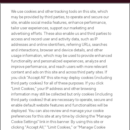
LOOKFANTASTIC is de ultieme online
We use cookies and other tracking tools on this site, which
beautybestemming van Europa, met de
may be provided by third parties, to operate and secure our
beste huidverzorging, haarproducten en
site, enable social media features, enhance performance,
make-up van meer dan 200 topmerken.
tailor user experiences, support our marketing and
Shop online of via de app, met gratis
advertising efforts. These also enable us and third parties to
verzending vanaf €40.
access and record user and activity data, such as IP
addresses and online identifiers, referring URLs, searches
and interactions, browser and device details, and other
Cookie-toestemming
usage information, which may be used to provide enhanced
Do Not Sell or Share My Personal
functionality and personalized experiences, analyze and
Information
improve performance, and reach users with more relevant
content and ads on this site and across third party sites. If
you click “Accept All” this site may deploy cookies (including
HELP & INFORMATIE
third party cookies) for all of these purposes. If you click
“Limit Cookies,” your IP address and other browsing
information may still be collected but only cookies (including
BEDRIJFSINFORMATIE
third party cookies) that are necessary to operate, secure and
enable default website features and functionalities will be
deployed. You can also review and manage your cookie
OVER LOOKFANTASTIC
preferences for this site at any time by clicking the “Manage
Cookie Settings” link in this banner. By using this site or
clicking "Accept All," "Limit Cookies," or "Manage Cookie