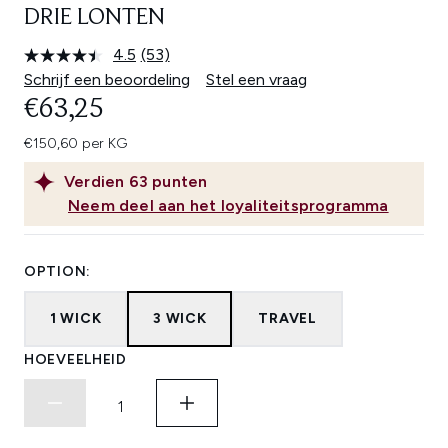
DRIE LONTEN
4.5
(53)
Lees
53
Schrijf een beoordeling
Stel een vraag
beoordelingen.
€63,25
Dezelfde
paginalink.
€150,60 per KG
Verdien
63
punten
Neem deel aan het loyaliteitsprogramma
OPTION:
1 WICK
3 WICK
TRAVEL
HOEVEELHEID