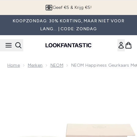
Overslaan naar de hoofdinhou
App downloaden
KOOPZONDAG: 30% KORTING, MAAR NIET VOOR
LANG... | CODE: ZONDAG
Home
Merken
NEOM
NEOM Happiness Geurkaars Met
Now showing image 1 NEOM Happiness Geurkaars met Drie