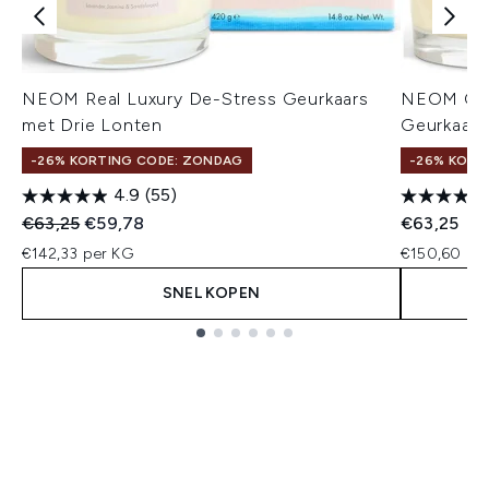
NEOM Real Luxury De-Stress Geurkaars
NEOM Orga
met Drie Lonten
Geurkaars
-26% KORTING CODE: ZONDAG
-26% KORT
4.9
(55)
Recommended Retail Price:
Huidige prijs:
€63,25
€59,78
€63,25
€142,33 per KG
€150,60 pe
SNEL KOPEN
Showing slide 1