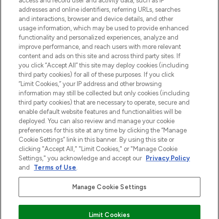
verzending vanaf €40.
access and record user and activity data, such as IP
addresses and online identifiers, referring URLs, searches
and interactions, browser and device details, and other
Cookie-toestemming
usage information, which may be used to provide enhanced
Do Not Sell or Share My Personal
functionality and personalized experiences, analyze and
Information
improve performance, and reach users with more relevant
content and ads on this site and across third party sites. If
you click “Accept All” this site may deploy cookies (including
HELP & INFORMATIE
third party cookies) for all of these purposes. If you click
“Limit Cookies,” your IP address and other browsing
information may still be collected but only cookies (including
BEDRIJFSINFORMATIE
third party cookies) that are necessary to operate, secure and
enable default website features and functionalities will be
deployed. You can also review and manage your cookie
OVER LOOKFANTASTIC
preferences for this site at any time by clicking the “Manage
Cookie Settings” link in this banner. By using this site or
clicking "Accept All," "Limit Cookies," or "Manage Cookie
Settings," you acknowledge and accept our
Privacy Policy
and
Terms of Use
.
Betaal veilig met
Manage Cookie Settings
Limit Cookies