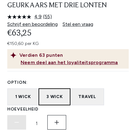
GEURKAARS MET DRIE LONTEN
4.9
(55)
Lees
55
Schrijf een beoordeling
Stel een vraag
beoordelingen.
€63,25
Dezelfde
paginalink.
€150,60 per KG
Verdien
63
punten
Neem deel aan het loyaliteitsprogramma
OPTION:
1 WICK
3 WICK
TRAVEL
HOEVEELHEID