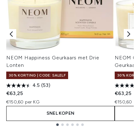
NEOM Happiness Geurkaars met Drie
NEOM Orga
Lonten
Geurkaars
30% KORTING | CODE: SALELF
30% KORTIN
4.5
(53)
€63,25
€63,25
€150,60 per KG
€150,60 pe
SNEL KOPEN
Showing slide 1