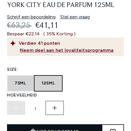
YORK CITY EAU DE PARFUM 125ML
Schrijf een beoordeling
Stel een vraag
RECOMMENDED RETAIL PRICE:
HUIDIGE PRIJS:
€63,25
€41,11
Bespaar €22.14
( 35% Korting )
Verdien
41
punten
Neem deel aan het loyaliteitsprogramma
SIZE:
75ML
125ML
HOEVEELHEID