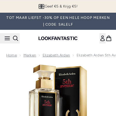
Overslaan naar de hoofdinhou
Geef €5 & Krijg €5!
TOT MAAR LIEFST -30% OP EEN HELE HOOP MERKEN
| CODE: SALELF
Home
Merken
Elizabeth Arden
Elizabeth Arden 5th A
Now showing image 1 Elizabeth Arden 5th Avenue New York 