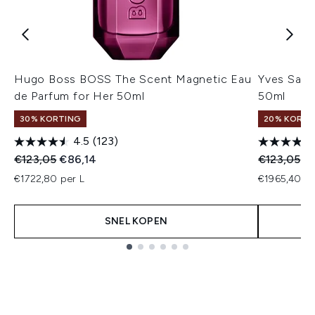
Hugo Boss BOSS The Scent Magnetic Eau
Yves Sain
de Parfum for Her 50ml
50ml
30% KORTING
20% KORTI
4.5
(123)
Recommended Retail Price:
Huidige prijs:
Recommend
Hu
€123,05
€86,14
€123,05
€
€1722,80 per L
€1965,40 pe
SNEL KOPEN
Showing slide 1