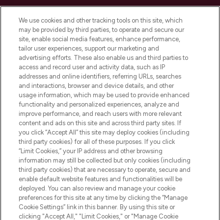
LOOKFANTASTIC is de ultieme online
We use cookies and other tracking tools on this site, which
beautybestemming van Europa, met de
may be provided by third parties, to operate and secure our
beste huidverzorging, haarproducten en
site, enable social media features, enhance performance,
make-up van meer dan 200 topmerken.
tailor user experiences, support our marketing and
Shop online of via de app, met gratis
advertising efforts. These also enable us and third parties to
verzending vanaf €40.
access and record user and activity data, such as IP
addresses and online identifiers, referring URLs, searches
and interactions, browser and device details, and other
Cookie-toestemming
usage information, which may be used to provide enhanced
Do Not Sell or Share My Personal
functionality and personalized experiences, analyze and
Information
improve performance, and reach users with more relevant
content and ads on this site and across third party sites. If
you click “Accept All” this site may deploy cookies (including
HELP & INFORMATIE
third party cookies) for all of these purposes. If you click
“Limit Cookies,” your IP address and other browsing
information may still be collected but only cookies (including
BEDRIJFSINFORMATIE
third party cookies) that are necessary to operate, secure and
enable default website features and functionalities will be
deployed. You can also review and manage your cookie
OVER LOOKFANTASTIC
preferences for this site at any time by clicking the “Manage
Cookie Settings” link in this banner. By using this site or
clicking "Accept All," "Limit Cookies," or "Manage Cookie