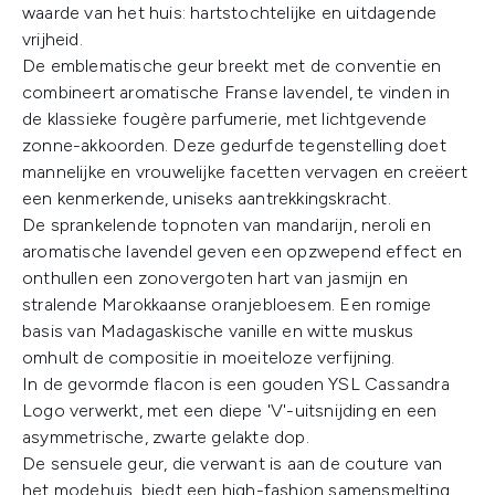
waarde van het huis: hartstochtelijke en uitdagende
vrijheid.
De emblematische geur breekt met de conventie en
combineert aromatische Franse lavendel, te vinden in
de klassieke fougère parfumerie, met lichtgevende
zonne-akkoorden. Deze gedurfde tegenstelling doet
mannelijke en vrouwelijke facetten vervagen en creëert
een kenmerkende, uniseks aantrekkingskracht.
De sprankelende topnoten van mandarijn, neroli en
aromatische lavendel geven een opzwepend effect en
onthullen een zonovergoten hart van jasmijn en
stralende Marokkaanse oranjebloesem. Een romige
basis van Madagaskische vanille en witte muskus
omhult de compositie in moeiteloze verfijning.
In de gevormde flacon is een gouden YSL Cassandra
Logo verwerkt, met een diepe 'V'-uitsnijding en een
asymmetrische, zwarte gelakte dop.
De sensuele geur, die verwant is aan de couture van
het modehuis, biedt een high-fashion samensmelting