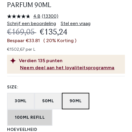
PARFUM 90ML
4.8
(13300)
Lees
13300
Schrijf een beoordeling
Stel een vraag
beoordelingen.
RECOMMENDED RETAIL PRICE:
HUIDIGE PRIJS:
€169,05
€135,24
Dezelfde
paginalink.
Bespaar €33.81
( 20% Korting )
€1502,67 per L
Verdien
135
punten
Neem deel aan het loyaliteitsprogramma
SIZE:
30ML
50ML
90ML
100ML REFILL
HOEVEELHEID