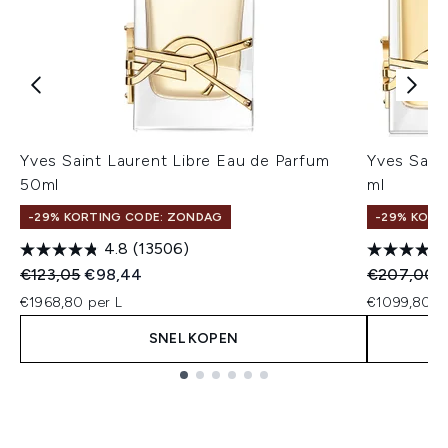
Yves Saint Laurent Libre Eau de Parfum
Yves Sain
50ml
ml
-29% KORTING CODE: ZONDAG
-29% KORT
4.8
(13506)
Recommended Retail Price:
Huidige prijs:
Recommend
H
€123,05
€98,44
€207,00
€1968,80 per L
€1099,80 pe
SNEL KOPEN
Showing slide 1