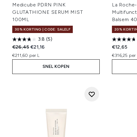
Medicube PDRN PINK
La Roche-
GLUTATHIONE SERUM MIST
Multifunct
100ML
Balsem 40
30% KORTING | CODE: SALELF
20% KORTIN
3.8
(5)
Recommended Retail Price:
Huidige prijs:
€26,45
€21,16
€12,65
€211,60 per L
€316,25 per
SNEL KOPEN