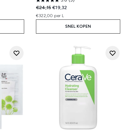
:
Recommended Retail Price:
Huidige prijs:
€24,15
€19,32
€322,00 per L
SNEL KOPEN