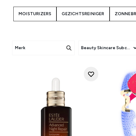
Je vindt een uitgebreide reek
MOISTURIZERS
GEZICHTSREINIGER
ZONNEBR
op basis van het huidverzor
werken - of dat nu
hyaluronzu
textu
Je kunt zelfs de nieuwste
h
gezichtsmassagers, gua sha's o
Merk
Beauty Skincare Subcate
of een volledig nieuw product
en essentiële