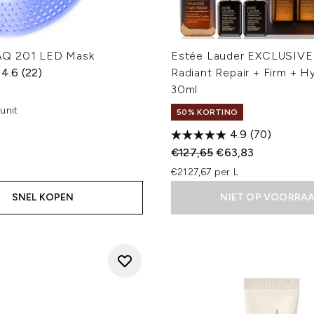
Q 201 LED Mask
Estée Lauder EXCLUSIVE
4.6
(22)
Radiant Repair + Firm + H
30ml
unit
50% KORTING
4.9
(70)
Recommended Retail Price
Huidige prijs:
€127,65
€63,83
€2127,67 per L
SNEL KOPEN
NIET OP VOORRA