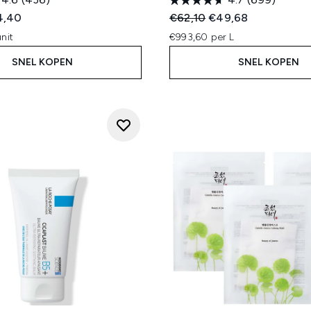
ed Retail Price:
dige prijs:
Recommended Retail Price
Huidige prijs:
4,40
€62,10
€49,68
nit
€993,60 per L
SNEL KOPEN
SNEL KOPEN