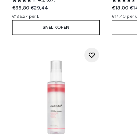
Recommended Retail Price:
Huidige prijs:
Recommend
Hui
€36,80
€29,44
€18,00
€1
€196,27 per L
€14,40 per u
SNEL KOPEN