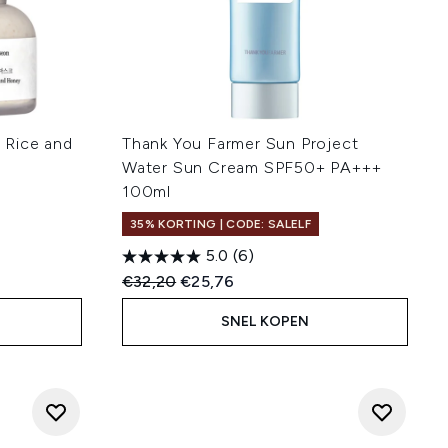
 Rice and
Thank You Farmer Sun Project
Water Sun Cream SPF50+ PA+++
100ml
35% KORTING | CODE: SALELF
5.0
(6)
Recommended Retail Price:
Huidige prijs:
€32,20
€25,76
SNEL KOPEN