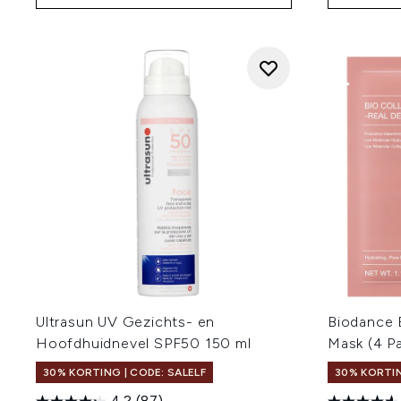
Ultrasun UV Gezichts- en
Biodance 
Hoofdhuidnevel SPF50 150 ml
Mask (4 P
30% KORTING | CODE: SALELF
30% KORTIN
4.2
(87)