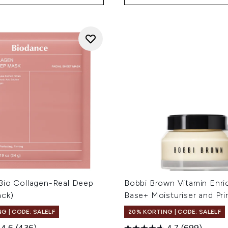
Bio Collagen-Real Deep
Bobbi Brown Vitamin Enri
ack)
Base+ Moisturiser and Pr
G | CODE: SALELF
20% KORTING | CODE: SALELF
4.6
(436)
4.7
(699)