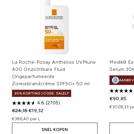
La Roche-Posay Anthelios UVMune
Medik8 Ex
400 Onzichtbare Fluid
Serum 30
Ongeparfumeerde
AANBEV
Zonnebrandcrème SPF50+ 50 ml
20% KORTING | CODE: SALELF
€90,85
4.6
(2705)
€3028,33 pe
Recommended Retail Price:
Huidige prijs:
€24,15
€19,32
€386,40 per L
SNEL KOPEN