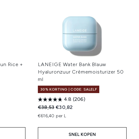
Sun Rice +
LANEIGE Water Bank Blauw
Hyaluronzuur Crèmemoisturizer 50
ml
30% KORTING | CODE: SALELF
4.8
(206)
:
Recommended Retail Price:
Huidige prijs:
€38,53
€30,82
€616,40 per L
SNEL KOPEN