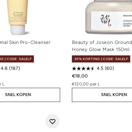
mal Skin Pro-Cleanser
Beauty of Joseon Ground
Honey Glow Mask 150ml
G | CODE: SALELF
30% KORTING | CODE: SALELF
4.8
(187)
4.5
(60)
€18,00
r L
€120,00 per L
SNEL KOPEN
SNEL KOPEN