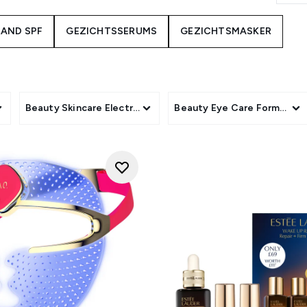
s producten om aan je behoeften te voldoen, ongeacht je huid
AND SPF
GEZICHTSSERUMS
GEZICHTSMASKER
gingsproduct of op ingrediënt om precies te vinden wat je nod
ur
doordrenkte serums zijn om je huid gevoed, vol en gehydr
ur van je huid te verfijnen, of
vitamine C
om je teint te verheld
uidverzorgingshulpmiddelen
van toonaangevende fabrikanten 
f jade dermarollers. Je kunt ook op merk bladeren om een ​​f
gory
Beauty Skincare Electrical Devices
Beauty Eye Care Format
 uit te proberen. Verken onze uitgebreide collectie producte
 producten om vandaag je nieuwe must-have huidverzorgingsh