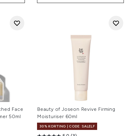
ched Face
Beauty of Joseon Revive Firming
imer 50ml
Moisturiser 60ml
30% KORTING | CODE: SALELF
5.0
(3)