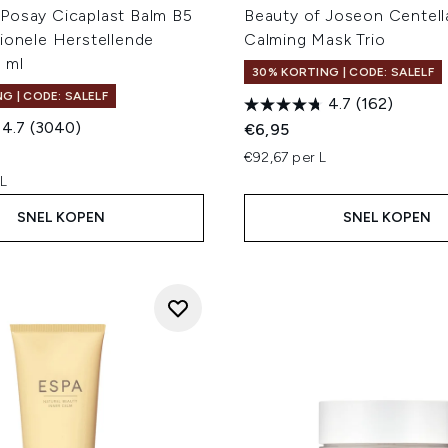
Posay Cicaplast Balm B5
Beauty of Joseon Centella
ionele Herstellende
Calming Mask Trio
 ml
30% KORTING | CODE: SALELF
G | CODE: SALELF
4.7
(162)
4.7
(3040)
€6,95
€92,67 per L
 L
SNEL KOPEN
SNEL KOPEN