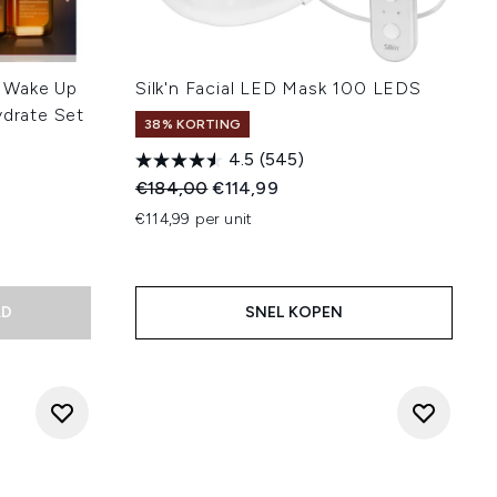
 Wake Up
Silk'n Facial LED Mask 100 LEDS
ydrate Set
38% KORTING
4.5
(545)
Recommended Retail Price:
Huidige prijs:
€184,00
€114,99
€114,99 per unit
:
AD
SNEL KOPEN