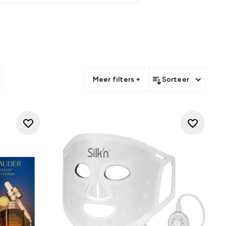
type of zorg. Je kunt bladeren
ig hebt om je routine bij te
ateerd te houden,
retinol
om de
eren.
shoppen, of het nu gaat om
avoriet opnieuw aan te schaffen
Meer filters +
Sorteer
n, huidverzorgingshulpmiddelen
eld te vinden.