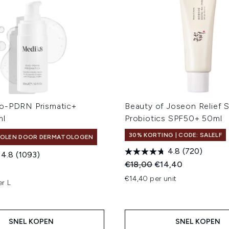
o-PDRN Prismatic+
Beauty of Joseon Relief 
ml
Probiotics SPF50+ 50ml
30% KORTING | CODE: SALELF
OLEN DOOR DERMATOLOGEN
4.8
(720)
4.8
(1093)
Recommended Retail Price
Huidige prijs:
€18,00
€14,40
€14,40 per unit
r L
SNEL KOPEN
SNEL KOPEN