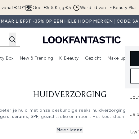
Overslaan naar de hoofdinhou
g vanaf €40*
Geef €5 & Krijg €5!
Word lid van LF Beauty Plus
 MAAR LIEFST -35% OP EEN HELE HOOP MERKEN | CODE: SA
ty Box
New & Trending
K-Beauty
Gezicht
Make-up
Pa
r)
nter submenu (Sale)
Enter submenu (Merken)
Enter submenu (Beauty Box)
Enter submenu (New & Trending)
Enter submenu (K-Beauty
E
HUIDVERZORGING
Jou
eter je huid met onze deskundige reeks huidverzorgings- en 
Je 
igers
,
serums
,
SPF
, gezichtsolie en meer... Het kost slechts ee
perfecte teint te bereiken, dus kies je essentiële producten ui
helden en accessoires van fantastische beautymerken zoals
Ev
Meer lezen
Uw 
linique
,
The Ordinary
,
L'Oreal Paris
,
The INKEY List
en nog veel, 