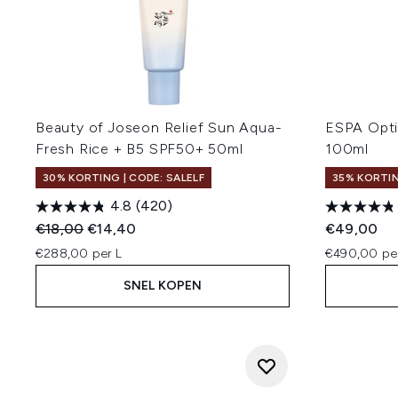
Beauty of Joseon Relief Sun Aqua-
ESPA Opti
Fresh Rice + B5 SPF50+ 50ml
100ml
30% KORTING | CODE: SALELF
35% KORTIN
4.8
(420)
Recommended Retail Price:
Huidige prijs:
€18,00
€14,40
€49,00
€288,00 per L
€490,00 pe
SNEL KOPEN