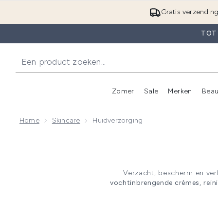
Gratis verzendin
TOT
Zomer
Sale
Merken
Beau
Enter submenu (Zome
E
Home
Skincare
Huidverzorging
Verzacht, bescherm en verb
vochtinbrengende crèmes
,
rein
huidverzorgingsroutine om een 
selectie van huidverzorgings
ELEMIS
,
C