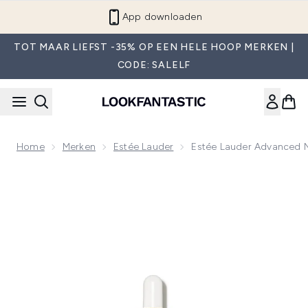
Overslaan naar de hoofdinhou
App downloaden
TOT MAAR LIEFST -35% OP EEN HELE HOOP MERKEN |
CODE: SALELF
Home
Merken
Estée Lauder
Estée Lauder Advanced N
Now showing image 1 Estée Lauder Advanced Night Repair S