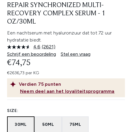
REPAIR SYNCHRONIZED MULTI-
RECOVERY COMPLEX SERUM - 1
OZ/30ML
Een nachtserum met hyaluronzuur dat tot 72 uur
hydratatie biedt.
4.6
(2621)
Lees
2621
Schrijf een beoordeling
Stel een vraag
beoordelingen.
€74,75
Dezelfde
paginalink.
€2636,73 per KG
Verdien
75
punten
Neem deel aan het loyaliteitsprogramma
SIZE:
30ML
50ML
75ML