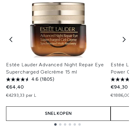
Estée Lauder Advanced Night Repair Eye
Estée Lau
Supercharged Gelcrème 15 ml
Power Crè
4.6
(1805)
€64,40
€94,30
€4293,33 per L
€1886,00 p
SNEL KOPEN
Showing slide 1