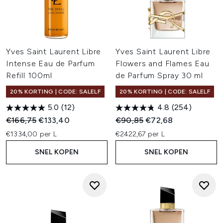
Yves Saint Laurent Libre
Yves Saint Laurent Libre
Intense Eau de Parfum
Flowers and Flames Eau
Refill 100ml
de Parfum Spray 30 ml
20% KORTING | CODE: SALELF
20% KORTING | CODE: SALELF
5.0
(12)
4.8
(254)
Recommended Retail Price:
Huidige prijs:
Recommended Retail Price:
Huidige prijs:
€166,75
€133,40
€90,85
€72,68
€1334,00 per L
€2422,67 per L
SNEL KOPEN
SNEL KOPEN