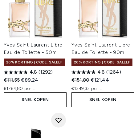
Yves Saint Laurent Libre
Yves Saint Laurent Libre
Eau de Toilette - 50ml
Eau de Toilette - 90ml
20% KORTING | CODE: SALELF
20% KORTING | CODE: SALELF
4.8
(1292)
4.8
(1264)
Recommended Retail Price:
Huidige prijs:
Recommended Retail Price:
Huidige prijs:
€111,55
€89,24
€151,80
€121,44
€1784,80 per L
€1349,33 per L
SNEL KOPEN
SNEL KOPEN