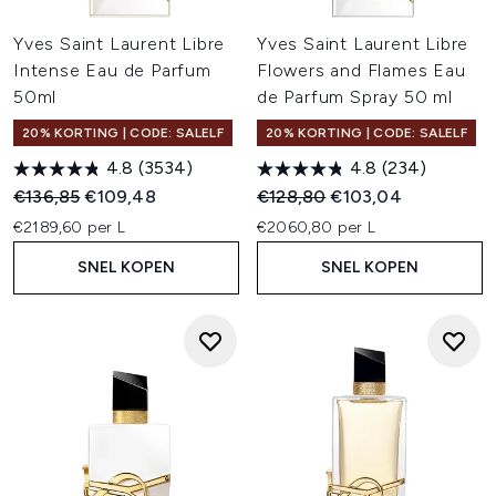
Yves Saint Laurent Libre
Yves Saint Laurent Libre
Intense Eau de Parfum
Flowers and Flames Eau
50ml
de Parfum Spray 50 ml
20% KORTING | CODE: SALELF
20% KORTING | CODE: SALELF
4.8
(3534)
4.8
(234)
Recommended Retail Price:
Huidige prijs:
Recommended Retail Price:
Huidige prijs:
€136,85
€109,48
€128,80
€103,04
€2189,60 per L
€2060,80 per L
SNEL KOPEN
SNEL KOPEN