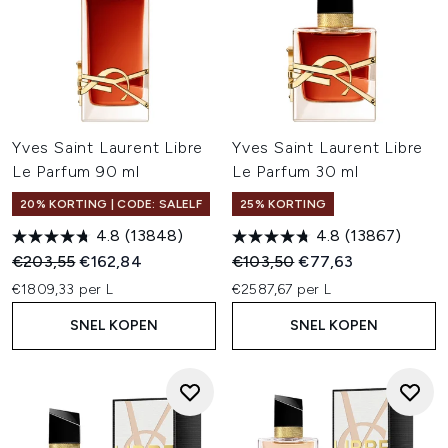
Yves Saint Laurent Libre
Yves Saint Laurent Libre
Le Parfum 90 ml
Le Parfum 30 ml
20% KORTING | CODE: SALELF
25% KORTING
4.8
(13848)
4.8
(13867)
Recommended Retail Price:
Huidige prijs:
Recommended Retail Price:
Huidige prijs:
€203,55
€162,84
€103,50
€77,63
€1809,33 per L
€2587,67 per L
SNEL KOPEN
SNEL KOPEN