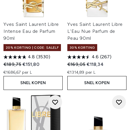
Yves Saint Laurent Libre
Yves Saint Laurent Libre
Intense Eau de Parfum
L'Eau Nue Parfum de
90ml
Peau 90ml
20% KORTING | CODE: SALELF
30% KORTING
4.8
(3530)
4.6
(267)
Recommended Retail Price:
Huidige prijs:
Recommended Retail Price:
Huidige prijs:
€189,75
€151,80
€169,05
€118,34
€1686,67 per L
€1314,89 per L
SNEL KOPEN
SNEL KOPEN