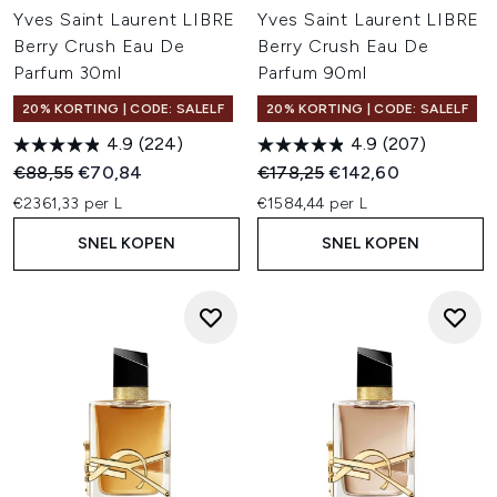
Yves Saint Laurent LIBRE
Yves Saint Laurent LIBRE
Berry Crush Eau De
Berry Crush Eau De
Parfum 30ml
Parfum 90ml
20% KORTING | CODE: SALELF
20% KORTING | CODE: SALELF
4.9
(224)
4.9
(207)
Recommended Retail Price:
Huidige prijs:
Recommended Retail Price:
Huidige prijs:
€88,55
€70,84
€178,25
€142,60
€2361,33 per L
€1584,44 per L
SNEL KOPEN
SNEL KOPEN