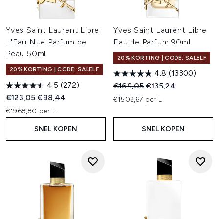
Yves Saint Laurent Libre
Yves Saint Laurent Libre
L'Eau Nue Parfum de
Eau de Parfum 90ml
Peau 50ml
20% KORTING | CODE: SALELF
20% KORTING | CODE: SALELF
4.8
(13300)
4.5
(272)
Recommended Retail Price:
Huidige prijs:
€169,05
€135,24
Recommended Retail Price:
Huidige prijs:
€123,05
€98,44
€1502,67 per L
€1968,80 per L
SNEL KOPEN
SNEL KOPEN