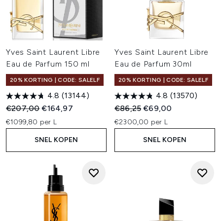
Yves Saint Laurent Libre
Yves Saint Laurent Libre
Eau de Parfum 150 ml
Eau de Parfum 30ml
20% KORTING | CODE: SALELF
20% KORTING | CODE: SALELF
4.8
(13144)
4.8
(13570)
Recommended Retail Price:
Huidige prijs:
Recommended Retail Price:
Huidige prijs:
€207,00
€164,97
€86,25
€69,00
€1099,80 per L
€2300,00 per L
SNEL KOPEN
SNEL KOPEN