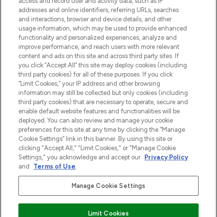
verzending vanaf €40.
access and record user and activity data, such as IP
addresses and online identifiers, referring URLs, searches
and interactions, browser and device details, and other
Cookie-toestemming
usage information, which may be used to provide enhanced
Do Not Sell or Share My Personal
functionality and personalized experiences, analyze and
Information
improve performance, and reach users with more relevant
content and ads on this site and across third party sites. If
you click “Accept All” this site may deploy cookies (including
HELP & INFORMATIE
third party cookies) for all of these purposes. If you click
“Limit Cookies,” your IP address and other browsing
information may still be collected but only cookies (including
BEDRIJFSINFORMATIE
third party cookies) that are necessary to operate, secure and
enable default website features and functionalities will be
deployed. You can also review and manage your cookie
OVER LOOKFANTASTIC
preferences for this site at any time by clicking the “Manage
Cookie Settings” link in this banner. By using this site or
clicking "Accept All," "Limit Cookies," or "Manage Cookie
Settings," you acknowledge and accept our
Privacy Policy
and
Terms of Use
.
Betaal veilig met
Manage Cookie Settings
Limit Cookies