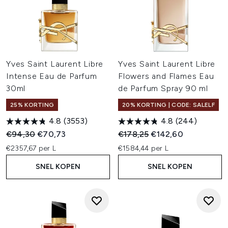
Yves Saint Laurent Libre
Yves Saint Laurent Libre
Intense Eau de Parfum
Flowers and Flames Eau
30ml
de Parfum Spray 90 ml
25% KORTING
20% KORTING | CODE: SALELF
4.8
(3553)
4.8
(244)
Recommended Retail Price:
Huidige prijs:
Recommended Retail Price:
Huidige prijs:
€94,30
€70,73
€178,25
€142,60
€2357,67 per L
€1584,44 per L
SNEL KOPEN
SNEL KOPEN