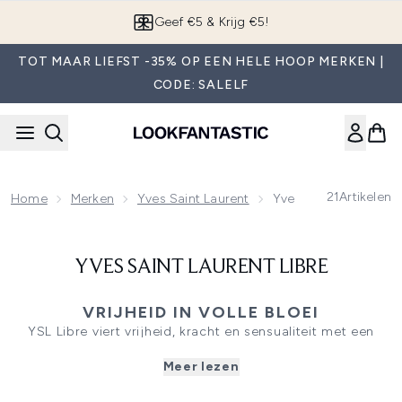
Overslaan naar de hoofdinhou
Geef €5 & Krijg €5!
TOT MAAR LIEFST -35% OP EEN HELE HOOP MERKEN |
CODE: SALELF
21
Artikelen
Home
Merken
Yves Saint Laurent
Yves Saint Laurent Li
YVES SAINT LAURENT LIBRE
VRIJHEID IN VOLLE BLOEI
YSL Libre viert vrijheid, kracht en sensualiteit met een
gedurfde bloemige compositie van Franse lavendel en
Meer lezen
Marokkaanse oranjebloesem. De perfecte balans tussen
kracht en zachtheid geeft deze geurfamilie een moderne,