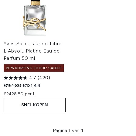
Yves Saint Laurent Libre
L'Absolu Platine Eau de
Parfum 50 ml
20% KORTING | CODE: SALELF
4.7
(420)
Recommended Retail Price:
Huidige prijs:
€151,80
€121,44
€2428,80 per L
SNEL KOPEN
Pagina 1 van 1