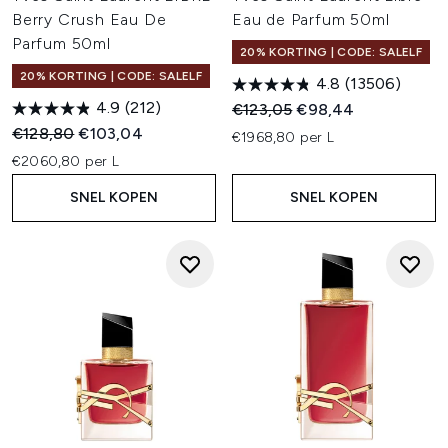
Berry Crush Eau De
Eau de Parfum 50ml
Parfum 50ml
20% KORTING | CODE: SALELF
20% KORTING | CODE: SALELF
4.8
(13506)
4.9
(212)
Recommended Retail Price:
Huidige prijs:
€123,05
€98,44
Recommended Retail Price:
Huidige prijs:
€128,80
€103,04
€1968,80 per L
€2060,80 per L
SNEL KOPEN
SNEL KOPEN