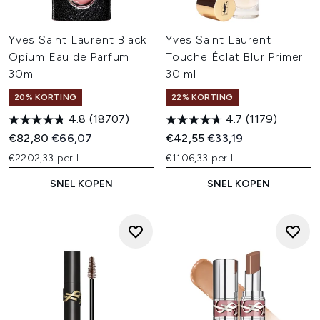
Yves Saint Laurent Black
Yves Saint Laurent
Opium Eau de Parfum
Touche Éclat Blur Primer
30ml
30 ml
20% KORTING
22% KORTING
4.8
(18707)
4.7
(1179)
Recommended Retail Price:
Huidige prijs:
Recommended Retail Price:
Huidige prijs:
€82,80
€66,07
€42,55
€33,19
€2202,33 per L
€1106,33 per L
SNEL KOPEN
SNEL KOPEN