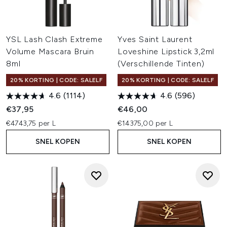
YSL Lash Clash Extreme
Yves Saint Laurent
Volume Mascara Bruin
Loveshine Lipstick 3,2ml
8ml
(Verschillende Tinten)
20% KORTING | CODE: SALELF
20% KORTING | CODE: SALELF
4.6
(1114)
4.6
(596)
€37,95
€46,00
€4743,75 per L
€14375,00 per L
SNEL KOPEN
SNEL KOPEN