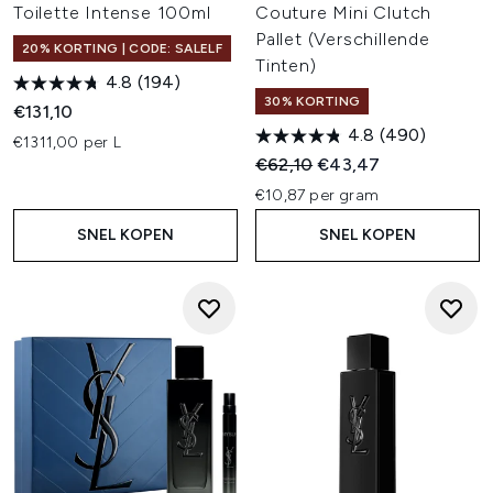
Toilette Intense 100ml
Couture Mini Clutch
Pallet (Verschillende
20% KORTING | CODE: SALELF
Tinten)
4.8
(194)
30% KORTING
€131,10
4.8
(490)
€1311,00 per L
Recommended Retail Price:
Huidige prijs:
€62,10
€43,47
€10,87 per gram
SNEL KOPEN
SNEL KOPEN