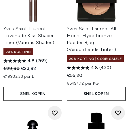
Yves Saint Laurent
Yves Saint Laurent All
Lovenude Kiss Shaper
Hours Hyperbronze
Liner (Various Shades)
Poeder 8,5g
(Verschillende Tinten)
20% KORTING
20% KORTING | CODE: SALELF
4.8
(269)
4.8
(430)
Recommended Retail Price:
Huidige prijs:
€29,90
€23,92
€55,20
€19933,33 per L
€6494,12 per KG
SNEL KOPEN
SNEL KOPEN