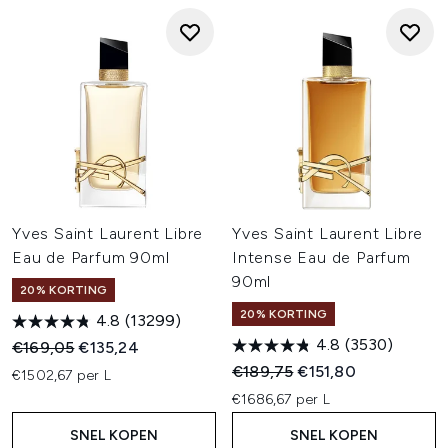
Yves Saint Laurent Libre
Yves Saint Laurent Libre
Eau de Parfum 90ml
Intense Eau de Parfum
90ml
20% KORTING
20% KORTING
4.8
(13299)
4.8
(3530)
Recommended Retail Price:
Huidige prijs:
€169,05
€135,24
Recommended Retail Price:
Huidige prijs:
€189,75
€151,80
€1502,67 per L
€1686,67 per L
SNEL KOPEN
SNEL KOPEN