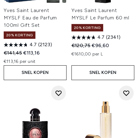
Yves Saint Laurent
Yves Saint Laurent
MYSLF Eau de Parfum
MYSLF Le Parfum 60 ml
100ml Gift Set
20% KORTING
20% KORTING
4.7
(2341)
4.7
(2123)
Recommended Retail Price:
Huidige prijs:
€120,75
€96,60
Recommended Retail Price:
Huidige prijs:
€141,45
€113,16
€1610,00 per L
€113,16 per unit
SNEL KOPEN
SNEL KOPEN