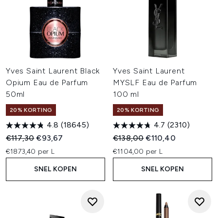
Yves Saint Laurent Black
Yves Saint Laurent
Opium Eau de Parfum
MYSLF Eau de Parfum
50ml
100 ml
20% KORTING
20% KORTING
4.8
(18645)
4.7
(2310)
Recommended Retail Price:
Huidige prijs:
Recommended Retail Price:
Huidige prijs:
€117,30
€93,67
€138,00
€110,40
€1873,40 per L
€1104,00 per L
SNEL KOPEN
SNEL KOPEN