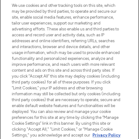
LOOKFANTASTIC is de ultieme online
We use cookies and other tracking tools on this site, which
beautybestemming van Europa, met de
may be provided by third parties, to operate and secure our
beste huidverzorging, haarproducten en
site, enable social media features, enhance performance,
make-up van meer dan 200 topmerken.
tailor user experiences, support our marketing and
Shop online of via de app, met gratis
advertising efforts. These also enable us and third parties to
verzending vanaf €40.
access and record user and activity data, such as IP
addresses and online identifiers, referring URLs, searches
and interactions, browser and device details, and other
Cookie-toestemming
usage information, which may be used to provide enhanced
Do Not Sell or Share My Personal
functionality and personalized experiences, analyze and
Information
improve performance, and reach users with more relevant
content and ads on this site and across third party sites. If
you click “Accept All” this site may deploy cookies (including
HELP & INFORMATIE
third party cookies) for all of these purposes. If you click
“Limit Cookies,” your IP address and other browsing
information may still be collected but only cookies (including
BEDRIJFSINFORMATIE
third party cookies) that are necessary to operate, secure and
enable default website features and functionalities will be
deployed. You can also review and manage your cookie
OVER LOOKFANTASTIC
preferences for this site at any time by clicking the “Manage
Cookie Settings” link in this banner. By using this site or
clicking "Accept All," "Limit Cookies," or "Manage Cookie
Settings," you acknowledge and accept our
Privacy Policy