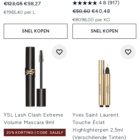
4.8
(917)
Recommended Retail Price:
Huidige prijs:
€123,05
€98,27
Recommended Retail Price:
Huidige prijs:
€50,60
€40,48
€1965,40 per L
€8096,00 per KG
SNEL KOPEN
SNEL KOPEN
YSL Lash Clash Extreme
Yves Saint Laurent
Volume Mascara 9ml
Touche Éclat
Highlighterpen 2,5ml
20% KORTING | CODE: SALELF
(Verschillende Tinten)