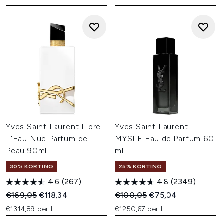
Yves Saint Laurent Libre
Yves Saint Laurent
L'Eau Nue Parfum de
MYSLF Eau de Parfum 60
Peau 90ml
ml
30% KORTING
25% KORTING
4.6
(267)
4.8
(2349)
Recommended Retail Price:
Huidige prijs:
Recommended Retail Price:
Huidige prijs:
€169,05
€118,34
€100,05
€75,04
€1314,89 per L
€1250,67 per L