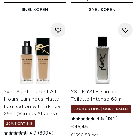
SNEL KOPEN
SNEL KOPEN
Yves Saint Laurent All
YSL MYSLF Eau de
Hours Luminous Matte
Toilette Intense 60ml
Foundation with SPF 39
20% KORTING | CODE: SALELF
25ml (Various Shades)
4.8
(194)
20% KORTING
€95,45
4.7
(3004)
€1590,83 per L