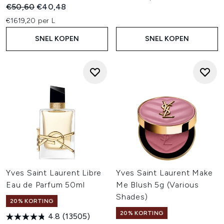
Recommended Retail Price:
Huidige prijs:
€50,60
€40,48
€1619,20 per L
SNEL KOPEN
SNEL KOPEN
Yves Saint Laurent Libre
Yves Saint Laurent Make
Eau de Parfum 50ml
Me Blush 5g (Various
Shades)
20% KORTING
20% KORTING
4.8
(13505)