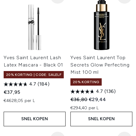
Yves Saint Laurent Lash
Yves Saint Laurent Top
Latex Mascara - Black 01
Secrets Glow Perfecting
Mist 100 ml
20% KORTING | CODE: SALELF
20% KORTING
4.7
(184)
4.7
(136)
€37,95
Recommended Retail Price:
Huidige prijs:
€36,80
€29,44
€4628,05 per L
€294,40 per L
SNEL KOPEN
SNEL KOPEN