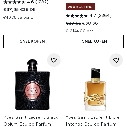
4.6
(1287)
20% KORTING
Recommended Retail Price:
Huidige prijs:
€37,95
€36,05
4.7
(2364)
€4005,56 per L
Recommended Retail Price:
Huidige prijs:
€37,95
€30,36
€12144,00 per L
SNEL KOPEN
SNEL KOPEN
Yves Saint Laurent Black
Yves Saint Laurent Libre
Opium Eau de Parfum
Intense Eau de Parfum