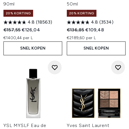
90ml
50ml
20% KORTING
20% KORTING
4.8
(18563)
4.8
(3534)
Recommended Retail Price:
Huidige prijs:
Recommended Retail Price:
Huidige prijs:
€157,55
€126,04
€136,85
€109,48
€1400,44 per L
€2189,60 per L
SNEL KOPEN
SNEL KOPEN
YSL MYSLF Eau de
Yves Saint Laurent