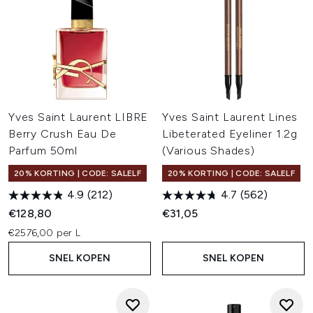
Yves Saint Laurent LIBRE
Yves Saint Laurent Lines
Berry Crush Eau De
Libeterated Eyeliner 1.2g
Parfum 50ml
(Various Shades)
20% KORTING | CODE: SALELF
20% KORTING | CODE: SALELF
4.9
(212)
4.7
(562)
€128,80
€31,05
€2576,00 per L
SNEL KOPEN
SNEL KOPEN