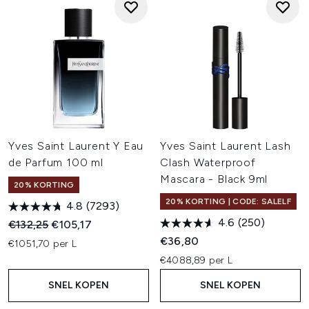
Yves Saint Laurent Y Eau
Yves Saint Laurent Lash
de Parfum 100 ml
Clash Waterproof
Mascara - Black 9ml
20% KORTING
20% KORTING | CODE: SALELF
4.8
(7293)
4.6
(250)
Recommended Retail Price:
Huidige prijs:
€132,25
€105,17
€36,80
€1051,70 per L
€4088,89 per L
SNEL KOPEN
SNEL KOPEN