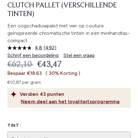
CLUTCH PALLET (VERSCHILLENDE
TINTEN)
Een oogschaduwpalet met vier op couture
geïnspireerde chromatische tinten in een minihandtas-
compact.
4.8
(492)
Lees
492
Schrijf een beoordeling
Stel een vraag
beoordelingen.
RECOMMENDED RETAIL PRICE:
HUIDIGE PRIJS:
€62,10
€43,47
Dezelfde
paginalink.
Bespaar €18.63
( 30% Korting )
€10,87 per gram
Verdien
43
punten
Neem deel aan het loyaliteitsprogramma
TINT :