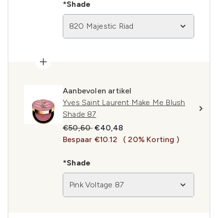
*Shade
820 Majestic Riad
Aanbevolen artikel
Yves Saint Laurent Make Me Blush
Shade 87
Recommended Retail Price:
Huidige prijs:
€50,60
€40,48
Bespaar €10.12
( 20% Korting )
*Shade
Pink Voltage 87