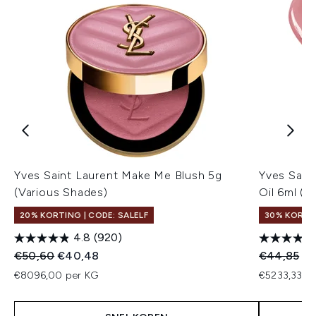
Yves Saint Laurent Make Me Blush 5g
Yves Sain
(Various Shades)
Oil 6ml (V
20% KORTING | CODE: SALELF
30% KORTI
4.8
(920)
Recommended Retail Price:
Huidige prijs:
Recommend
Hu
€50,60
€40,48
€44,85
€3
€8096,00 per KG
€5233,33 pe