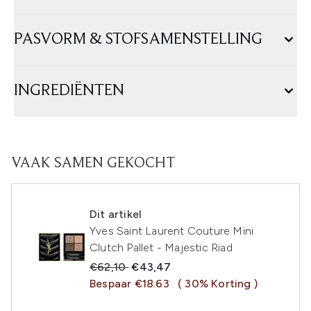
PASVORM & STOFSAMENSTELLING
INGREDIËNTEN
VAAK SAMEN GEKOCHT
Dit artikel
Yves Saint Laurent Couture Mini
Clutch Pallet - Majestic Riad
Recommended Retail Price:
Huidige prijs:
€62,10
€43,47
Bespaar €18.63
( 30% Korting )