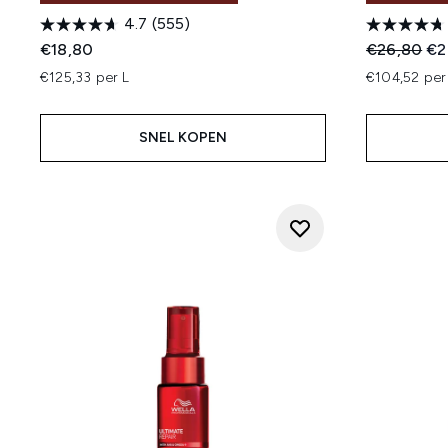
4.7
(555)
Recommend
Hui
€18,80
€26,80
€2
€125,33 per L
€104,52 per
SNEL KOPEN