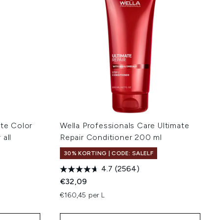
ate Color
Wella Professionals Care Ultimate
all
Repair Conditioner 200 ml
30% KORTING | CODE: SALELF
4.7
(2564)
€32,09
€160,45 per L