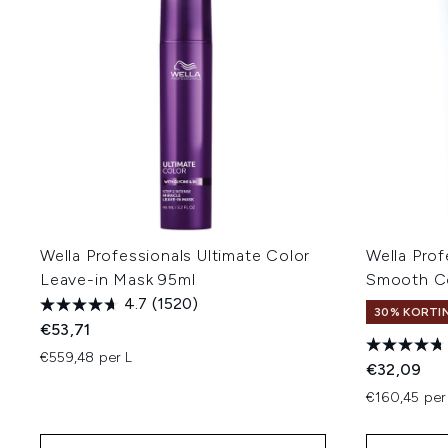
Wella Professionals Ultimate Color
Wella Prof
Leave-in Mask 95ml
Smooth Co
4.7
(1520)
30% KORTIN
€53,71
€559,48 per L
€32,09
€160,45 per