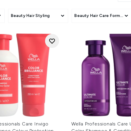
EX-technologie voeden, versterken en beschermen deze produ
salonwaardige resultaten gewoon bij jou thuis.
eatments
Beauty Hair Styling
Beauty Hair Care Format
essionals Care Invigo
Wella Professionals Care 
liance Colour Protection
Color Shampoo & Conditi