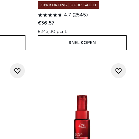
30% KORTING | CODE: SALELF
4.7
(2545)
:
€36,57
€243,80 per L
SNEL KOPEN