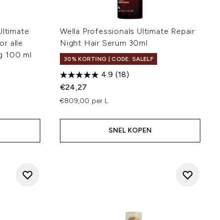
Ultimate
Wella Professionals Ultimate Repair
r alle
Night Hair Serum 30ml
g 100 ml
30% KORTING | CODE: SALELF
4.9
(18)
€24,27
€809,00 per L
SNEL KOPEN