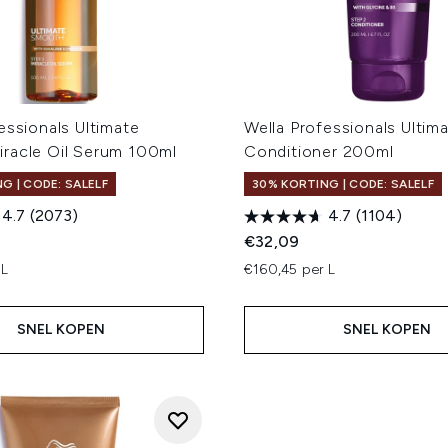
essionals Ultimate
Wella Professionals Ultim
racle Oil Serum 100ml
Conditioner 200ml
G | CODE: SALELF
30% KORTING | CODE: SALELF
4.7
(2073)
4.7
(1104)
€32,09
 L
€160,45 per L
SNEL KOPEN
SNEL KOPEN