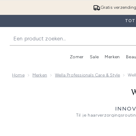
Gratis verzendin
TOT 
Zomer
Sale
Merken
Beau
Enter submenu (Zome
E
Home
Merken
Wella Professionals Care & Style
Wel
W
INNOV
Til je haarverzorgingsrout
Deze premium collectie bevat
Mask dat tot wel 96 uur gladh