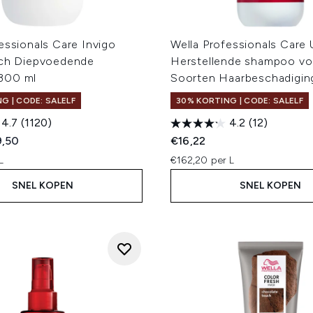
essionals Care Invigo
Wella Professionals Care 
ich Diepvoedende
Herstellende shampoo voo
300 ml
Soorten Haarbeschadigin
G | CODE: SALELF
30% KORTING | CODE: SALELF
4.7
(1120)
4.2
(12)
ed Retail Price:
dige prijs:
9,50
€16,22
L
€162,20 per L
SNEL KOPEN
SNEL KOPEN