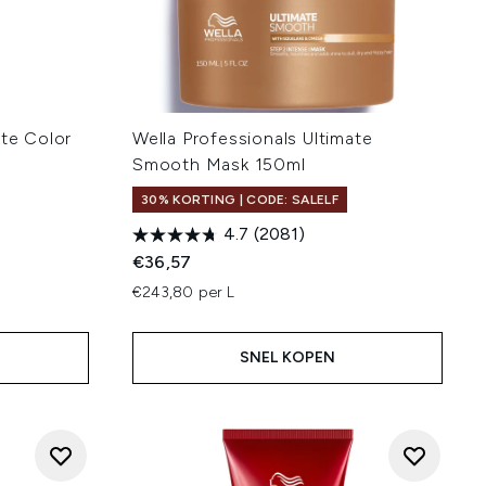
ate Color
Wella Professionals Ultimate
Smooth Mask 150ml
30% KORTING | CODE: SALELF
4.7
(2081)
€36,57
€243,80 per L
SNEL KOPEN