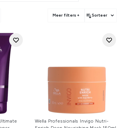
cten alle haartypes, voor
Meer filters +
Sorteer
Ultimate
Wella Professionals Invigo Nutri-
oner
Enrich Deep Nourishing Mask 150ml