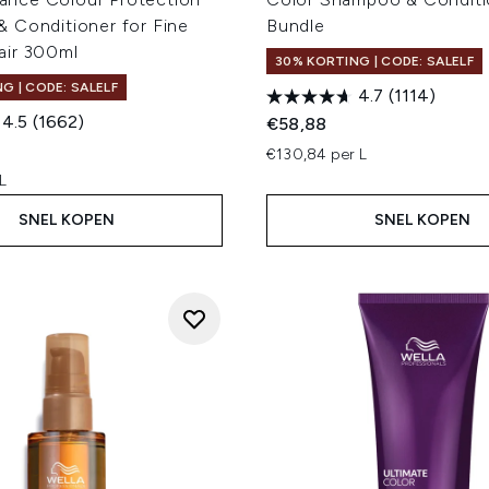
 Conditioner for Fine
Bundle
ir 300ml
30% KORTING | CODE: SALELF
G | CODE: SALELF
4.7
(1114)
4.5
(1662)
€58,88
€130,84 per L
L
SNEL KOPEN
SNEL KOPEN