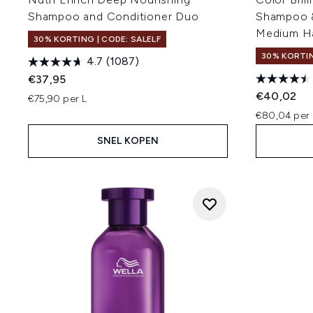
Shampoo and Conditioner Duo
Shampoo &
Medium Ha
30% KORTING | CODE: SALELF
30% KORTIN
4.7
(1087)
€37,95
€40,02
€75,90 per L
€80,04 per 
SNEL KOPEN