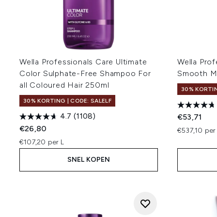
Wella Professionals Care Ultimate
Wella Prof
Color Sulphate-Free Shampoo For
Smooth Mi
all Coloured Hair 250ml
30% KORTIN
30% KORTING | CODE: SALELF
4.7
(1108)
€53,71
€26,80
€537,10 per
€107,20 per L
SNEL KOPEN