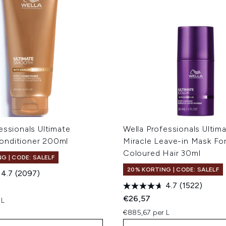
essionals Ultimate
Wella Professionals Ultim
nditioner 200ml
Miracle Leave-in Mask For 
Coloured Hair 30ml
G | CODE: SALELF
20% KORTING | CODE: SALELF
4.7
(2097)
4.7
(1522)
€26,57
 L
€885,67 per L