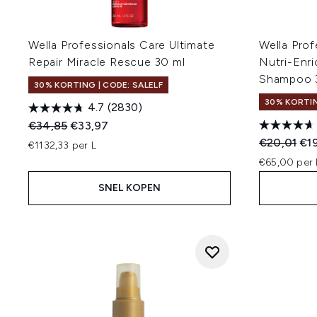
Wella Professionals Care Ultimate
Wella Prof
Repair Miracle Rescue 30 ml
Nutri-Enr
Shampoo 
30% KORTING | CODE: SALELF
30% KORTIN
4.7
(2830)
Recommended Retail Price:
Huidige prijs:
€34,85
€33,97
Recommend
Hui
€20,01
€1
€1132,33 per L
€65,00 per 
SNEL KOPEN