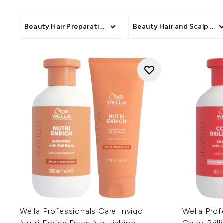
met geavanceerde Opti.PL
Beauty Hair Preparation Products
Beauty Hair and Scalp Tr
Wella Professionals Care Invigo
Wella Prof
Nutri Enrich Deep Nourishing
Color Bril