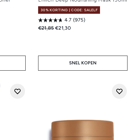
30% KORTING | CODE: SALELF
4.7
(975)
Recommended Retail Price:
Huidige prijs:
€21,85
€21,30
SNEL KOPEN