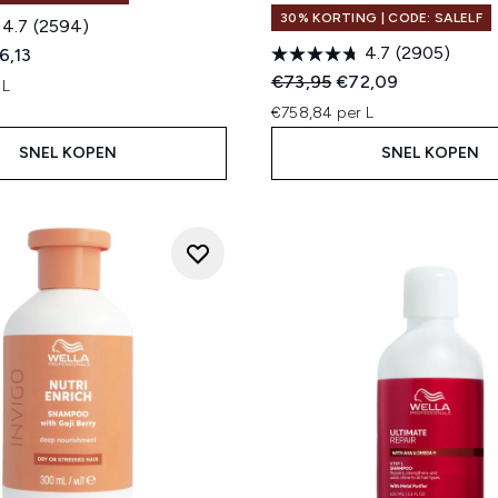
30% KORTING | CODE: SALELF
4.7
(2594)
4.7
(2905)
ed Retail Price:
dige prijs:
6,13
Recommended Retail Price
Huidige prijs:
€73,95
€72,09
 L
€758,84 per L
SNEL KOPEN
SNEL KOPEN