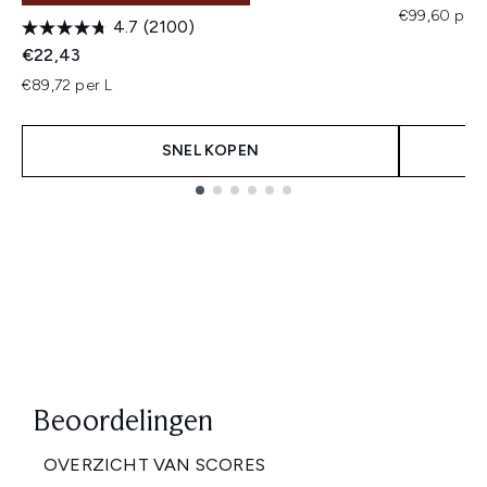
€99,60 per 
4.7
(2100)
€22,43
€89,72 per L
SNEL KOPEN
Showing slide 1