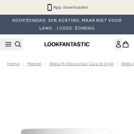
Overslaan naar de hoofdinhou
App downloaden
KOOPZONDAG: 30% KORTING, MAAR NIET VOOR
LANG... | CODE: ZONDAG
Home
Merken
Wella Professionals Care & Style
Wella 
Now showing image 1 Wella Professionals FUSION Masker 15