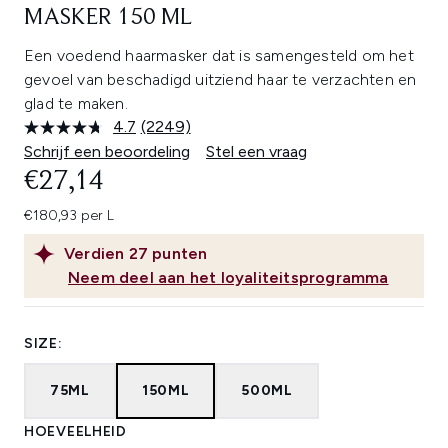
MASKER 150 ML
Een voedend haarmasker dat is samengesteld om het
gevoel van beschadigd uitziend haar te verzachten en
glad te maken.
4.7
(2249)
Lees
2249
Schrijf een beoordeling
Stel een vraag
beoordelingen.
€27,14
Dezelfde
paginalink.
€180,93 per L
Verdien
27
punten
Neem deel aan het loyaliteitsprogramma
SIZE:
75ML
150ML
500ML
HOEVEELHEID