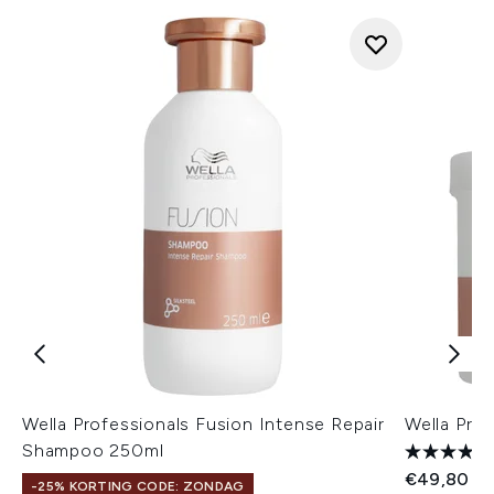
Wella Professionals Fusion Intense Repair
Wella Pro
Shampoo 250ml
€49,80
-25% KORTING CODE: ZONDAG