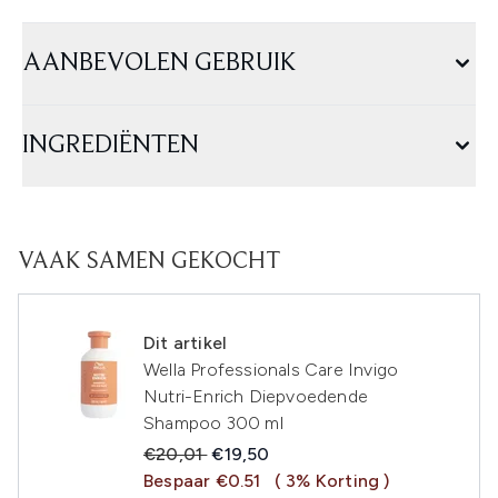
AANBEVOLEN GEBRUIK
INGREDIËNTEN
VAAK SAMEN GEKOCHT
Dit artikel
Wella Professionals Care Invigo
Nutri-Enrich Diepvoedende
Shampoo 300 ml
Recommended Retail Price:
Huidige prijs:
€20,01
€19,50
Bespaar €0.51
( 3% Korting )