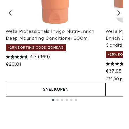
Wella Professionals Invigo Nutri-Enrich
Wella Prof
Deep Nourishing Conditioner 200ml
Enrich De
Condition
-25% KORTING CODE: ZONDAG
-25% KORT
4.7
(969)
€20,01
€37,95
€75,90 per 
SNEL KOPEN
Showing slide 1