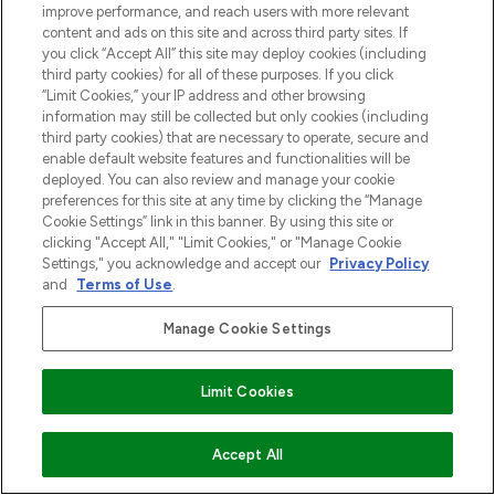
improve performance, and reach users with more relevant
content and ads on this site and across third party sites. If
you click “Accept All” this site may deploy cookies (including
third party cookies) for all of these purposes. If you click
“Limit Cookies,” your IP address and other browsing
information may still be collected but only cookies (including
third party cookies) that are necessary to operate, secure and
enable default website features and functionalities will be
MELD JE AAN VOOR ONZE NIEUWSBRIEF
deployed. You can also review and manage your cookie
preferences for this site at any time by clicking the “Manage
AANMELDEN
Cookie Settings” link in this banner. By using this site or
clicking "Accept All," "Limit Cookies," or "Manage Cookie
Settings," you acknowledge and accept our
Privacy Policy
and
Terms of Use
.
Manage Cookie Settings
Limit Cookies
VOEG TOE AAN WINKELMANDJE
Accept All
LOOKFANTASTIC is de ultieme online