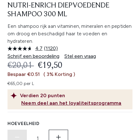
NUTRI-ENRICH DIEPVOEDENDE
SHAMPOO 300 ML
Een shampoo rijk aan vitaminen, mineralen en peptiden
om droog en beschadigd haar te voeden en
hydrateren.
4.7
(1120)
Lees
1120
Schrijf een beoordeling
Stel een vraag
beoordelingen.
RECOMMENDED RETAIL PRICE:
HUIDIGE PRIJS:
€20,01
€19,50
Dezelfde
paginalink.
Bespaar €0.51
( 3% Korting )
€65,00 per L
Verdien
20
punten
Neem deel aan het loyaliteitsprogramma
HOEVEELHEID