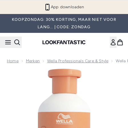
Overslaan naar de hoofdinhou
App downloaden
KOOPZONDAG: 30% KORTING, MAAR NIET VOOR
LANG... | CODE: ZONDAG
Home
Merken
Wella Professionals Care & Style
Wella
Now showing image 1 Wella Professionals Care Invigo Nutr